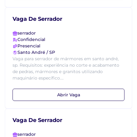
Vaga De Serrador
serrador
Confidencial
Presencial
Santo André / SP
Vaga para serrador de mármores em santo andré,
sp. Requisitos: experiência no corte e acabamento
de pedras, mármores e granitos utilizando
maquinário específico....
Abrir Vaga
Vaga De Serrador
serrador