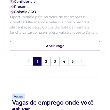
Confidencial
Presencial
Goiânia / GO
Oportunidade para serrador de mármores e
granitos. Oferecemos: Salário a combinar Vale
alimentação de 25,00 por dia Café da manhã e
lanche da tarde na empresa Vale transporte Segur...
Abrir Vaga
1
2
3
4
5
Vagas
Vagas de emprego onde você
estiver