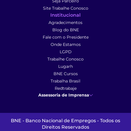
Seja Parceiro
Site Trabalhe Conosco
Institucional
Agradecimentos
Blog do BNE
Fale com o Presidente
Onde Estamos
LGPD
Trabalhe Conosco
Lugarh
BNE Cursos
Trabalha Brasil
Redtrabaje
Assessoria de Imprensa
Ana Cunha
- Assessoria de Imprensa
imprensa@anacunhacomunicacao.com.br
(41) 9 9102-1413
BNE - Banco Nacional de Empregos - Todos os
Direitos Reservados