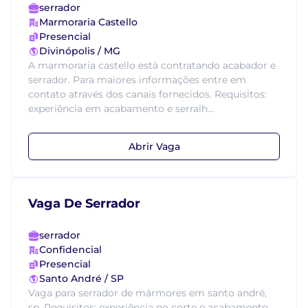
serrador
Marmoraria Castello
Presencial
Divinópolis / MG
A marmoraria castello está contratando acabador e
serrador. Para maiores informações entre em
contato através dos canais fornecidos. Requisitos:
experiência em acabamento e serralh...
Abrir Vaga
Vaga De Serrador
serrador
Confidencial
Presencial
Santo André / SP
Vaga para serrador de mármores em santo andré,
sp. Requisitos: experiência no corte e acabamento