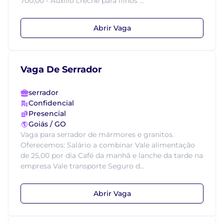
700,00 - Auxílio creche para filhos ...
Abrir Vaga
Vaga De Serrador
serrador
Confidencial
Presencial
Goiás / GO
Vaga para serrador de mármores e granitos.
Oferecemos: Salário a combinar Vale alimentação
de 25,00 por dia Café da manhã e lanche da tarde na
empresa Vale transporte Seguro d...
Abrir Vaga