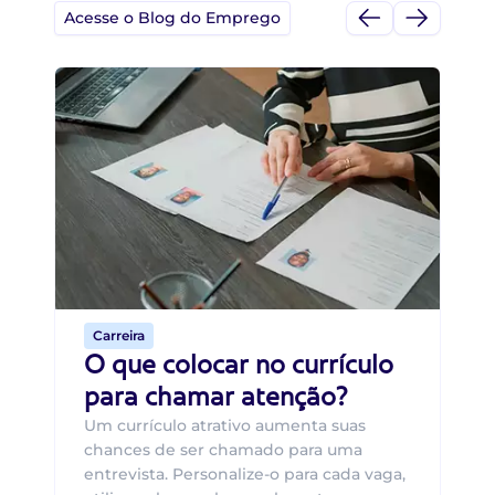
Acesse o Blog do Emprego
Di
Di
B
O 
um
ca
o 
de 
Carreira
O que colocar no currículo
para chamar atenção?
Um currículo atrativo aumenta suas
chances de ser chamado para uma
entrevista. Personalize-o para cada vaga,