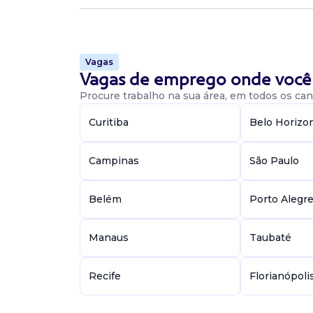
Vaga De Representante De Vend
Home Office
Vagas
Vagas de emprego onde você 
representante de vendas
jemSer
Procure trabalho na sua área, em todos os cant
Home Office
Belo Horizonte / MG
Curitiba
Belo Horizo
Vaga para representante de desenvolviment
home-Office. Requisitos: -Inglês fluente -exp
Campinas
São Paulo
vendas -Conhecimento em crm -Informática 
Disponibilidade ...
Belém
Porto Alegr
Vaga De Representante De Vend
Manaus
Taubaté
representante de vendas
Recife
Florianópoli
Eletro Van Engenharia
Presencial
Belo Horizonte / MG