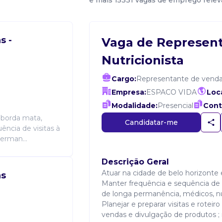
e mais 15331 vagas de emprego rele
s -
Vaga de Represent
Nutricionista
Cargo:
Representante de vend
Empresa:
ESPACO VIDA
Loca
Modalidade:
Presencial
Cont
 borda mata,
Candidatar-me
ência de visitas à
perman...
Descrição Geral
Atuar na cidade de belo horizonte e
as
Manter frequência e sequência de vis
de longa permanência, médicos, nut
Planejar e preparar visitas e roteir
vendas e divulgação de produtos ;