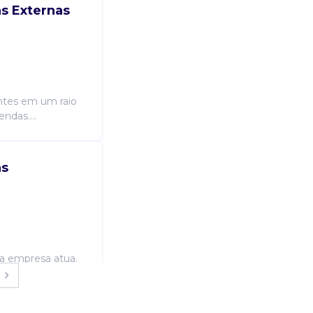
s Externas
entes em um raio
das....
as
 a empresa atua.
o: 10% A empresa
sto para alim...