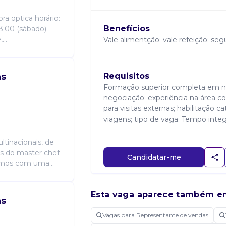
ra optica horário:
Benefícios
3:00 (sábado)
...
Vale alimentção; vale refeição; seg
as
Requisitos
Formação superior completa em nu
negociação; experiência na área com
para visitas externas; habilitação ca
viagens; tipo de vaga: Tempo integra
tinacionais, de
s do master chef
Candidatar-me
amos com uma...
Esta vaga aparece também e
as
Vagas para Representante de vendas