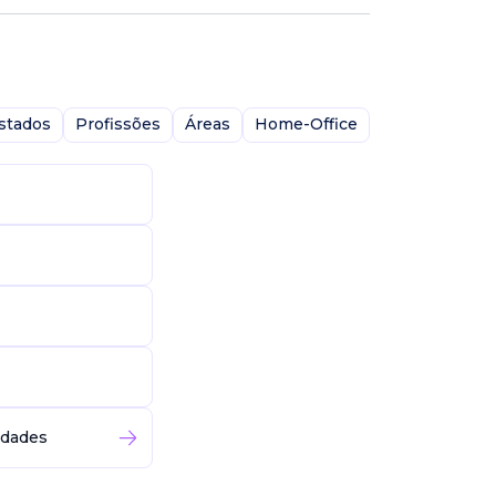
stados
Profissões
Áreas
Home-Office
idades