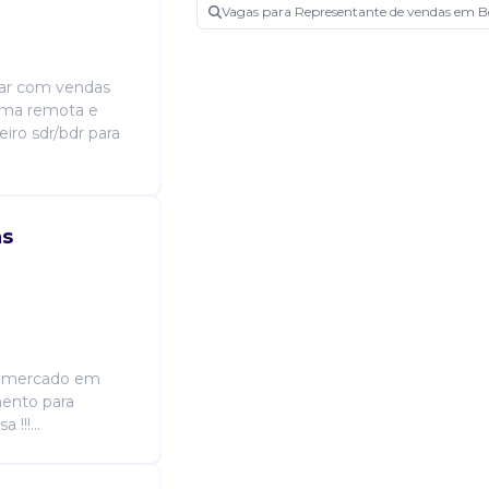
Vagas para Representante de vendas em B
uar com vendas
orma remota e
iro sdr/bdr para
as
de mercado em
mento para
!!!...