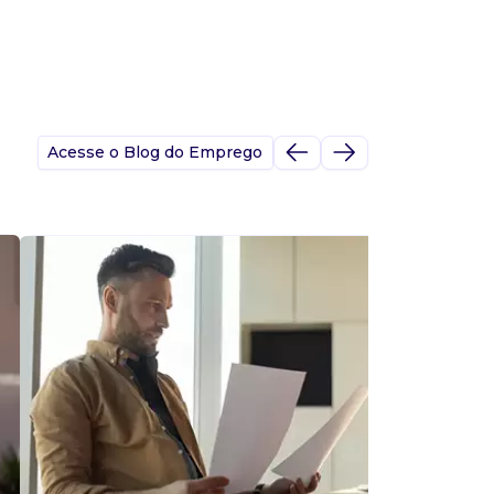
Acesse o Blog do Emprego
A
s