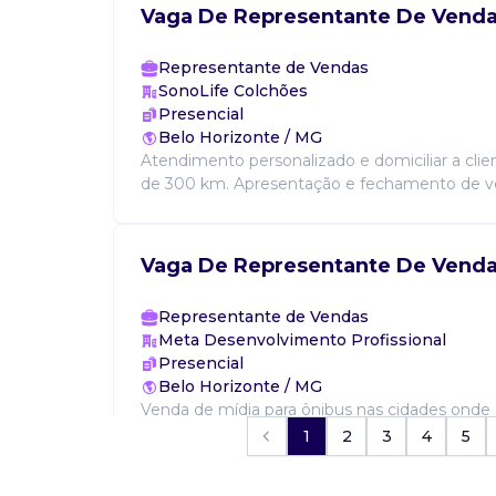
Vaga De Representante De Venda
Representante de Vendas
SonoLife Colchões
Presencial
Belo Horizonte / MG
Atendimento personalizado e domiciliar a cli
de 300 km. Apresentação e fechamento de ven
Vaga De Representante De Vend
Representante de Vendas
Meta Desenvolvimento Profissional
Presencial
Belo Horizonte / MG
Venda de mídia para ônibus nas cidades onde
Contratação: PJ A empresa oferece: Comissã
1
2
3
4
5
oferece: Combustível, hospedagem, ajuda de cu