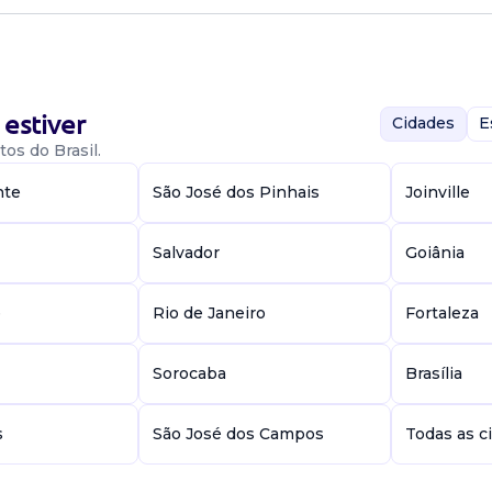
as
estiver
Cidades
E
os do Brasil.
nte
São José dos Pinhais
Joinville
o em vendas em
eriência em
Salvador
Goiânia
avançada -
e
Rio de Janeiro
Fortaleza
as
Sorocaba
Brasília
s
São José dos Campos
Todas as c