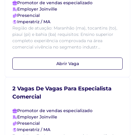
Promotor de vendas especializado
Employer Joinville
Presencial
Imperatriz / MA
Região de atuação: Maranhão (ma), tocantins (to),
piauí (pi) e bahia (ba) requisitos: Ensino superior
completo experiência comprovada na área
comercial vivência no segmento industr...
Abrir Vaga
2 Vagas De Vagas Para Especialista
Comercial
Promotor de vendas especializado
Employer Joinville
Presencial
Imperatriz / MA