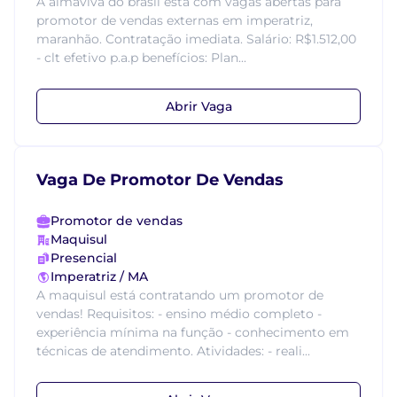
A almaviva do brasil está com vagas abertas para
promotor de vendas externas em imperatriz,
maranhão. Contratação imediata. Salário: R$1.512,00
- clt efetivo p.a.p benefícios: Plan...
Abrir Vaga
Vaga De Promotor De Vendas
Promotor de vendas
Maquisul
Presencial
Imperatriz / MA
A maquisul está contratando um promotor de
vendas! Requisitos: - ensino médio completo -
experiência mínima na função - conhecimento em
técnicas de atendimento. Atividades: - reali...