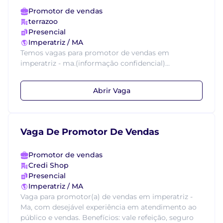
Promotor de vendas
terrazoo
Presencial
Imperatriz / MA
Temos vagas para promotor de vendas em
imperatriz - ma.(informação confidencial)...
Abrir Vaga
Vaga De Promotor De Vendas
Promotor de vendas
Credi Shop
Presencial
Imperatriz / MA
Vaga para promotor(a) de vendas em imperatriz -
Ma, com desejável experiência em atendimento ao
público e vendas. Benefícios: vale refeição, seguro