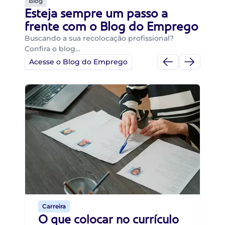
Blog
Esteja sempre um passo a
frente com o Blog do Emprego
Buscando a sua recolocação profissional?
Confira o blog…
Acesse o Blog do Emprego
Di
Di
B
O 
um
ca
o 
de 
Carreira
O que colocar no currículo