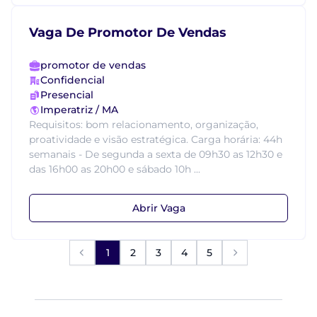
Vaga De Promotor De Vendas
promotor de vendas
Confidencial
Presencial
Imperatriz / MA
Requisitos: bom relacionamento, organização,
proatividade e visão estratégica. Carga horária: 44h
semanais - De segunda a sexta de 09h30 as 12h30 e
das 16h00 as 20h00 e sábado 10h ...
Abrir Vaga
1
2
3
4
5