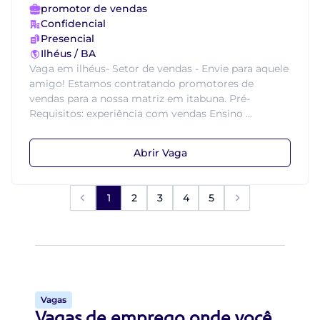
promotor de vendas
Confidencial
Presencial
Ilhéus / BA
Vaga em ilhéus- Setor de vendas - Envie para aquele
amigo! Estamos contratando promotores de
vendas para a nossa matriz em itabuna. Pré-
Requisitos: experiência com vendas Ensino ...
Abrir Vaga
1
2
3
4
5
Vagas
Vagas de emprego onde você