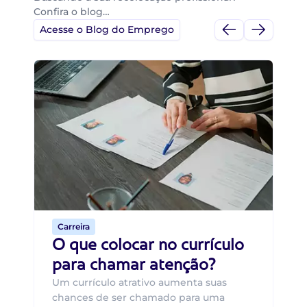
Confira o blog…
Acesse o Blog do Emprego
Di
Di
B
O 
um
ca
o 
de 
Carreira
O que colocar no currículo
para chamar atenção?
Um currículo atrativo aumenta suas
chances de ser chamado para uma