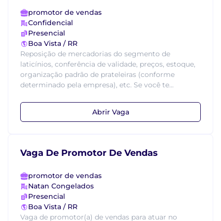
promotor de vendas
Confidencial
Presencial
Boa Vista / RR
Reposição de mercadorias do segmento de
laticínios, conferência de validade, preços, estoque,
organização padrão de prateleiras (conforme
determinado pela empresa), etc. Se você te...
Abrir Vaga
Vaga De Promotor De Vendas
promotor de vendas
Natan Congelados
Presencial
Boa Vista / RR
Vaga de promotor(a) de vendas para atuar no