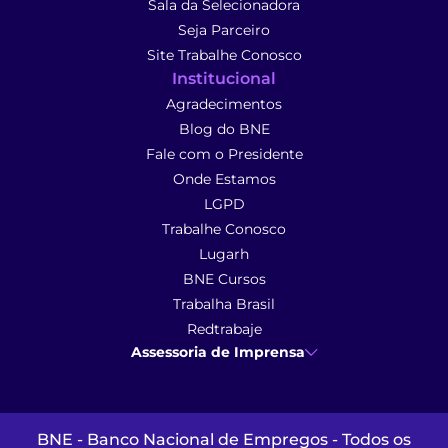
Sala da Selecionadora
Seja Parceiro
Site Trabalhe Conosco
Institucional
Agradecimentos
Blog do BNE
Fale com o Presidente
Onde Estamos
LGPD
Trabalhe Conosco
Lugarh
BNE Cursos
Trabalha Brasil
Redtrabaje
Assessoria de Imprensa
Ana Cunha
- Assessoria de Imprensa
imprensa@anacunhacomunicacao.com.br
(41) 9 9102-1413
BNE - Banco Nacional de Empregos - Todos os