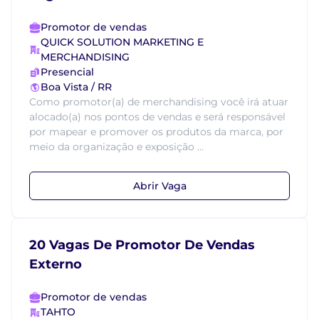
Promotor de vendas
QUICK SOLUTION MARKETING E
MERCHANDISING
Presencial
Boa Vista / RR
Como promotor(a) de merchandising você irá atuar
alocado(a) nos pontos de vendas e será responsável
por mapear e promover os produtos da marca, por
meio da organização e exposição ...
Abrir Vaga
20 Vagas De Promotor De Vendas
Externo
Promotor de vendas
TAHTO