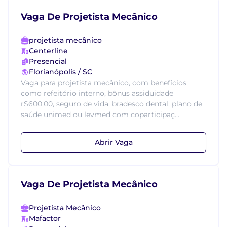
Vaga De Projetista Mecânico
projetista mecânico
Centerline
Presencial
Florianópolis / SC
Vaga para projetista mecânico, com benefícios
como refeitório interno, bônus assiduidade
r$600,00, seguro de vida, bradesco dental, plano de
saúde unimed ou levmed com coparticipaç...
Abrir Vaga
Vaga De Projetista Mecânico
Projetista Mecânico
Mafactor