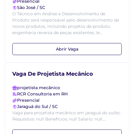
Presencial
São José / SC
O Técnico em Análise e Desenvolvimento de
Produto será responsável pelo desenvolvimento de
novos produtos, incluindo projetos de produto,
engenharia reversa de peças existentes, le...
Abrir Vaga
Vaga De Projetista Mecânico
projetista mecânico
RCR Consultoria em RH
Presencial
Jaraguá do Sul / SC
Vaga para projetista mecânico em jaraguá do sul/sc.
Requisitos: null Benefícios: null Salario: null....