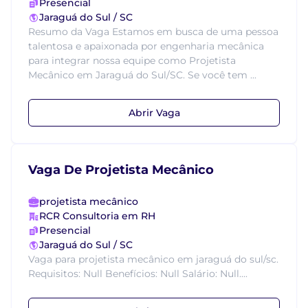
Presencial
Jaraguá do Sul / SC
Resumo da Vaga Estamos em busca de uma pessoa
talentosa e apaixonada por engenharia mecânica
para integrar nossa equipe como Projetista
Mecânico em Jaraguá do Sul/SC. Se você tem ...
Abrir Vaga
Vaga De Projetista Mecânico
projetista mecânico
RCR Consultoria em RH
Presencial
Jaraguá do Sul / SC
Vaga para projetista mecânico em jaraguá do sul/sc.
Requisitos: Null Benefícios: Null Salário: Null....