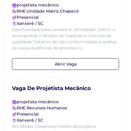
projetista mecânico
RHE Unidade Matriz Chapecó
Presencial
Xanxerê / SC
Oportunidade para xanxerê sc Atividades: Definir e
acompanhar métodos de inspeção e controle de
qualidade Tratativa de não conformidades e análise
de causa Auditorias de processo e...
Abrir Vaga
Vaga De Projetista Mecânico
projetista mecânico
RHE Recursos Humanos
Presencial
Xanxerê / SC
Atividades: Desenvolvimento de projetos