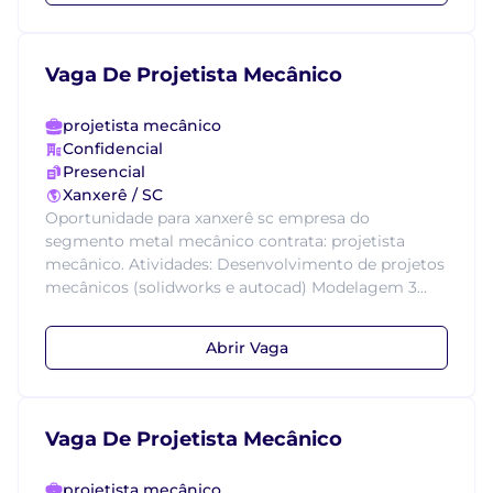
Vaga De Projetista Mecânico
projetista mecânico
Confidencial
Presencial
Xanxerê / SC
Oportunidade para xanxerê sc empresa do
segmento metal mecânico contrata: projetista
mecânico. Atividades: Desenvolvimento de projetos
mecânicos (solidworks e autocad) Modelagem 3...
Abrir Vaga
Vaga De Projetista Mecânico
projetista mecânico