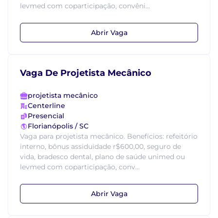
levmed com coparticipação, convêni...
Abrir Vaga
Vaga De Projetista Mecânico
projetista mecânico
Centerline
Presencial
Florianópolis / SC
Vaga para projetista mecânico. Benefícios: refeitório
interno, bônus assiduidade r$600,00, seguro de
vida, bradesco dental, plano de saúde unimed ou
levmed com coparticipação, conv...
Abrir Vaga