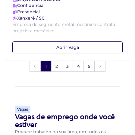
Confidencial
Presencial
Xanxerê / SC
Empresa do segmento metal mecânico contrata
projetista mecânico....
Abrir Vaga
1
2
3
4
5
Vagas
Vagas de emprego onde você
estiver
Procure trabalho na sua área, em todos os