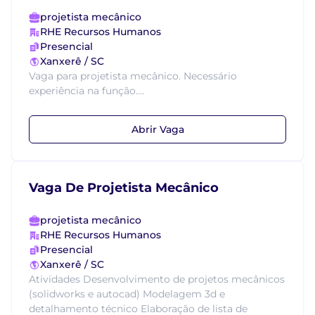
projetista mecânico
RHE Recursos Humanos
Presencial
Xanxerê / SC
Vaga para projetista mecânico. Necessário
experiência na função....
Abrir Vaga
Vaga De Projetista Mecânico
projetista mecânico
RHE Recursos Humanos
Presencial
Xanxerê / SC
Atividades Desenvolvimento de projetos mecânicos
(solidworks e autocad) Modelagem 3d e
detalhamento técnico Elaboração de lista de