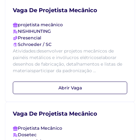
Vaga De Projetista Mecânico
projetista mecânico
NISHIHUNTING
Presencial
Schroeder / SC
Atividades:desenvolver projetos mecânicos de
painéis metálicos e invólucros elétricoselaborar
desenhos de fabricação, detalhamentos e listas de
materiaisparticipar da padronização ...
Abrir Vaga
Vaga De Projetista Mecânico
Projetista Mecânico
Dosetec