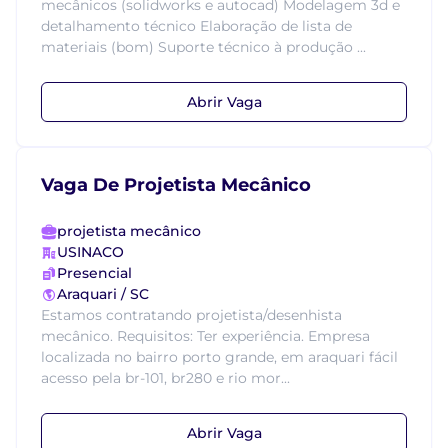
mecânicos (solidworks e autocad) Modelagem 3d e
detalhamento técnico Elaboração de lista de
materiais (bom) Suporte técnico à produção ...
Abrir Vaga
Vaga De Projetista Mecânico
projetista mecânico
USINACO
Presencial
Araquari / SC
Estamos contratando projetista/desenhista
mecânico. Requisitos: Ter experiência. Empresa
localizada no bairro porto grande, em araquari fácil
acesso pela br-101, br280 e rio mor...
Abrir Vaga