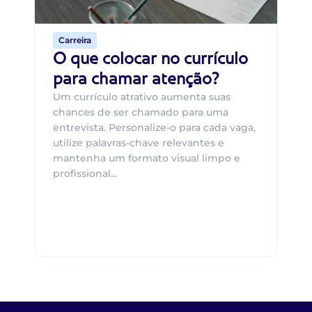
de 
Carreira
O que colocar no currículo
para chamar atenção?
Um currículo atrativo aumenta suas
chances de ser chamado para uma
entrevista. Personalize-o para cada vaga,
utilize palavras-chave relevantes e
mantenha um formato visual limpo e
profissional...