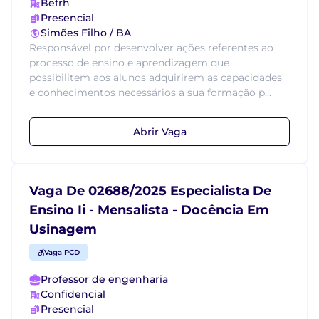
Befrh
Presencial
Simões Filho / BA
Responsável por desenvolver ações referentes ao
processo de ensino e aprendizagem que
possibilitem aos alunos adquirirem as capacidades
e conhecimentos necessários a sua formação p...
Abrir Vaga
Vaga De 02688/2025 Especialista De
Ensino Ii - Mensalista - Docência Em
Usinagem
Vaga PCD
Professor de engenharia
Confidencial
Presencial