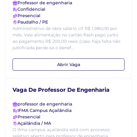
Professor de engenharia
Confidencial
Presencial
Paudalho / PE
Administrativo de obra salário clt R$ 1.980,00 por
mês. Vale alimentação no cartão flash pago junto
ao pagamento R$ 200,00 reais (caso haja falta não
justificada perde-se o benef...
Abrir Vaga
Vaga De Professor De Engenharia
professor de engenharia
IFMA Campus Açailândia
Presencial
Açailândia / MA
O ifma campus açailândia está com processo
seletivo aberto para professor de engenharia