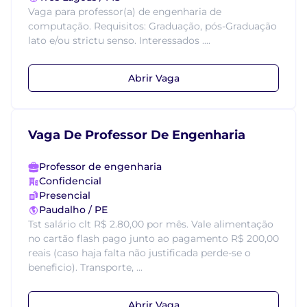
Vaga para professor(a) de engenharia de
computação. Requisitos: Graduação, pós-Graduação
lato e/ou strictu senso. Interessados ....
Abrir Vaga
Vaga De Professor De Engenharia
Professor de engenharia
Confidencial
Presencial
Paudalho / PE
Tst salário clt R$ 2.80,00 por mês. Vale alimentação
no cartão flash pago junto ao pagamento R$ 200,00
reais (caso haja falta não justificada perde-se o
beneficio). Transporte, ...
Abrir Vaga