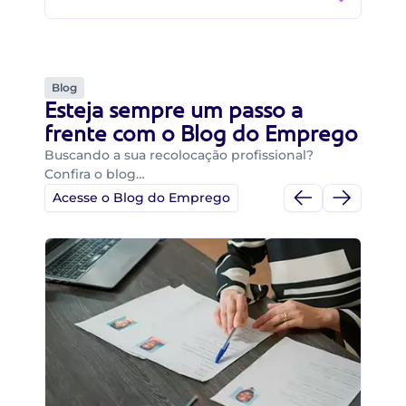
Blog
Esteja sempre um passo a
frente com o Blog do Emprego
Buscando a sua recolocação profissional?
Confira o blog…
Acesse o Blog do Emprego
Di
Di
B
O 
um
ca
o 