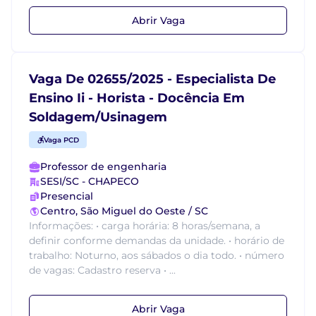
Abrir Vaga
Vaga De 02655/2025 - Especialista De
Ensino Ii - Horista - Docência Em
Soldagem/Usinagem
Vaga PCD
Professor de engenharia
SESI/SC - CHAPECO
Presencial
Centro, São Miguel do Oeste / SC
Informações: • carga horária: 8 horas/semana, a
definir conforme demandas da unidade. • horário de
trabalho: Noturno, aos sábados o dia todo. • número
de vagas: Cadastro reserva • ...
Abrir Vaga