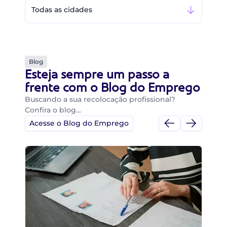
Todas as cidades
Blog
Esteja sempre um passo a
frente com o Blog do Emprego
Buscando a sua recolocação profissional?
Confira o blog…
Acesse o Blog do Emprego
Di
Di
B
O 
um
ca