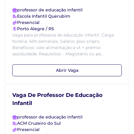
professor de educação infantil
Escola Infantil Querubim
Presencial
Porto Alegre / RS
Vaga para professora de educação infantil. Carga
horária: 40h semanais. Salário: piso sinpro.
Benefícios: vale alimentação e vt + prêmio
assiduidade. Requisitos: - Magistério ou pe...
Abrir Vaga
Vaga De Professor De Educação
Infantil
professor de educação infantil
ACM Cruzeiro do Sul
Presencial