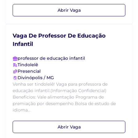
Abrir Vaga
Vaga De Professor De Educação
Infantil
professor de educação infantil
Tindolelê
Presencial
Divinópolis / MG
Venha ser tindolelê! Vaga para professora de
educação infantil.(Informação Confidencial)
Benefícios: Vale alimentação Programa de
premiação por desempenho Bolsa de estudo de
idioma...
Abrir Vaga