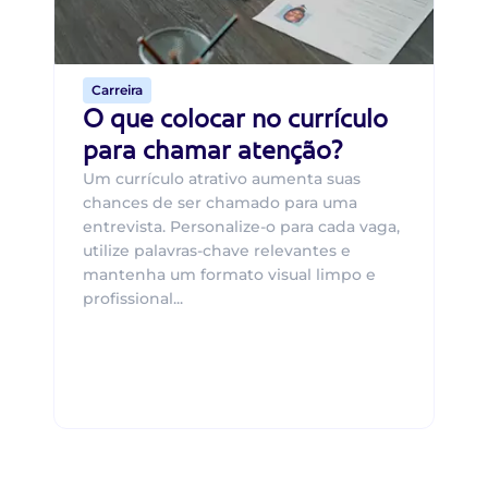
o 
de 
Carreira
O que colocar no currículo
para chamar atenção?
Um currículo atrativo aumenta suas
chances de ser chamado para uma
entrevista. Personalize-o para cada vaga,
utilize palavras-chave relevantes e
mantenha um formato visual limpo e
profissional...