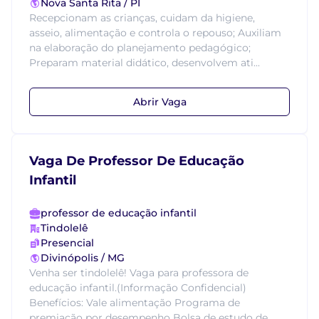
Nova Santa Rita / PI
Recepcionam as crianças, cuidam da higiene,
asseio, alimentação e controla o repouso; Auxiliam
na elaboração do planejamento pedagógico;
Preparam material didático, desenvolvem ati...
Abrir Vaga
Vaga De Professor De Educação
Infantil
professor de educação infantil
Tindolelê
Presencial
Divinópolis / MG
Venha ser tindolelê! Vaga para professora de
educação infantil.(Informação Confidencial)
Benefícios: Vale alimentação Programa de
premiação por desempenho Bolsa de estudo de