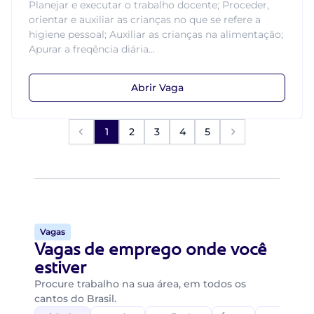
Planejar e executar o trabalho docente; Proceder,
orientar e auxiliar as crianças no que se refere a
higiene pessoal; Auxiliar as crianças na alimentação;
Apurar a freqência diária...
Abrir Vaga
1
2
3
4
5
Vagas
Vagas de emprego onde você
estiver
Procure trabalho na sua área, em todos os
cantos do Brasil.