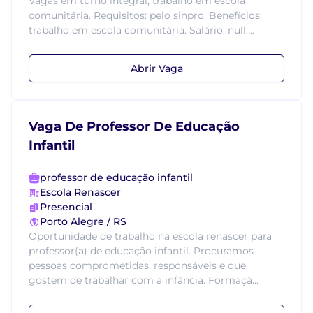
Vagas em turno integral, trabalho em escola
comunitária. Requisitos: pelo sinpro. Benefícios:
trabalho em escola comunitária. Salário: null....
Abrir Vaga
Vaga De Professor De Educação
Infantil
professor de educação infantil
Escola Renascer
Presencial
Porto Alegre / RS
Oportunidade de trabalho na escola renascer para
professor(a) de educação infantil. Procuramos
pessoas comprometidas, responsáveis e que
gostem de trabalhar com a infância. Formaçã...