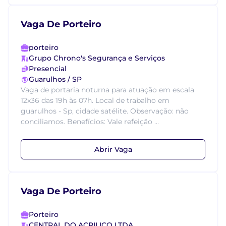
Vaga De Porteiro
porteiro
Grupo Chrono's Segurança e Serviços
Presencial
Guarulhos / SP
Vaga de portaria noturna para atuação em escala
12x36 das 19h às 07h. Local de trabalho em
guarulhos - Sp, cidade satélite. Observação: não
conciliamos. Benefícios: Vale refeição ...
Abrir Vaga
Vaga De Porteiro
Porteiro
CENTRAL DO ACRILICO LTDA.