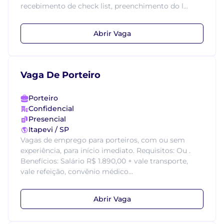
recebimento de check list, preenchimento do l...
Abrir Vaga
Vaga De Porteiro
Porteiro
Confidencial
Presencial
Itapevi / SP
Vagas de emprego para porteiros, com ou sem
experiência, para início imediato. Requisitos: Ou .
Benefícios: Salário R$ 1.890,00 + vale transporte,
vale refeição, convênio médico...
Abrir Vaga