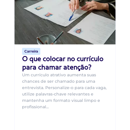
B
O 
um
ca
o 
de 
Carreira
O que colocar no currículo
para chamar atenção?
Um currículo atrativo aumenta suas
chances de ser chamado para uma
entrevista. Personalize-o para cada vaga,
utilize palavras-chave relevantes e
mantenha um formato visual limpo e
profissional...