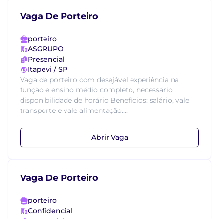
Vaga De Porteiro
porteiro
ASGRUPO
Presencial
Itapevi / SP
Vaga de porteiro com desejável experiência na
função e ensino médio completo, necessário
disponibilidade de horário Benefícios: salário, vale
transporte e vale alimentação....
Abrir Vaga
Vaga De Porteiro
porteiro
Confidencial