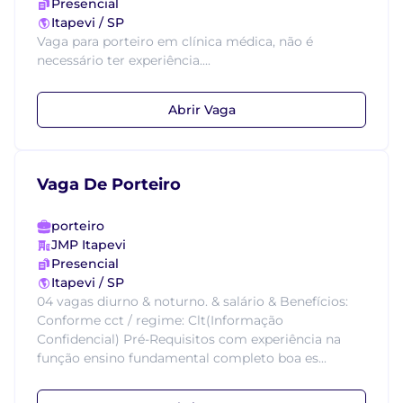
Presencial
Itapevi / SP
Vaga para porteiro em clínica médica, não é
necessário ter experiência....
Abrir Vaga
Vaga De Porteiro
porteiro
JMP Itapevi
Presencial
Itapevi / SP
04 vagas diurno & noturno. & salário & Benefícios:
Conforme cct / regime: Clt(Informação
Confidencial) Pré-Requisitos com experiência na
função ensino fundamental completo boa es...