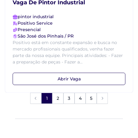
Vaga De Pintor Industrial
pintor industrial
Positivo Service
Presencial
São José dos Pinhais / PR
Positivo está em constante expansão e busca no
mercado profissionais qualificados, venha fazer
parte da nossa equipe. Principais atividades: - Fazer
a preparação de peças - Fazer a...
Abrir Vaga
1
2
3
4
5