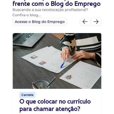
frente com o Blog do Emprego
Buscando a sua recolocação profissional?
Confira o blog…
Acesse o Blog do Emprego
Di
Di
B
O 
um
ca
o 
de 
Carreira
O que colocar no currículo
para chamar atenção?