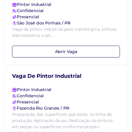
Pintor Industrial
Confidencial
Presencial
São José dos Pinhais / PR
Vaga de pintor industrial para metalúrgica, pintura
eletroestática a pó....
Abrir Vaga
Vaga De Pintor Industrial
Pintor Industrial
Confidencial
Presencial
Fazenda Rio Grande / PR
Preparação das superfícies que estão na linha de
produção; Aplicação de pu; Realização da pintura
em peças ou superfícies conforme projeto