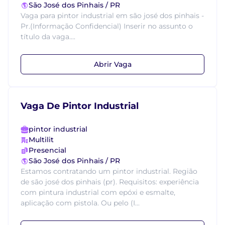
São José dos Pinhais / PR
Vaga para pintor industrial em são josé dos pinhais -
Pr.(Informação Confidencial) Inserir no assunto o
título da vaga....
Abrir Vaga
Vaga De Pintor Industrial
pintor industrial
Multilit
Presencial
São José dos Pinhais / PR
Estamos contratando um pintor industrial. Região
de são josé dos pinhais (pr). Requisitos: experiência
com pintura industrial com epóxi e esmalte,
aplicação com pistola. Ou pelo (I...