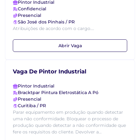
Pintor Industrial
Confidencial
Presencial
São José dos Pinhais / PR
Atribuições de acordo com o cargo....
Abrir Vaga
Vaga De Pintor Industrial
Pintor Industrial
Bracktpar Pintura Eletrostática A Pó
Presencial
Curitiba / PR
Parar equipamento em produção quando detectar
uma não conformidade. Bloquear o processo de
produção quando detectar a não conformidade que
fere os requisitos do cliente. Devolver a...