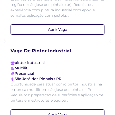
região de são josé dos pinhais (pr). Requisitos:
experiência com pintura industrial com epóxi e
esmalte, aplicação com pistola....
Abrir Vaga
Vaga De Pintor Industrial
pintor industrial
Multilit
Presencial
São José dos Pinhais / PR
Oportunidade para atuar como pintor industrial na
empresa multilit em são josé dos pinhais - Pr.
Requisitos: preparação de superfícies e aplicação de
pintura em estruturas e equipa...
Abrir Vaga