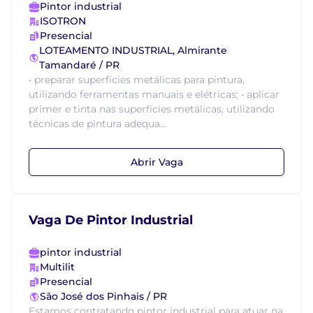
Pintor industrial
ISOTRON
Presencial
LOTEAMENTO INDUSTRIAL, Almirante
Tamandaré / PR
• preparar superfícies metálicas para pintura,
utilizando ferramentas manuais e elétricas; • aplicar
primer e tinta nas superfícies metálicas, utilizando
técnicas de pintura adequa...
Abrir Vaga
Vaga De Pintor Industrial
pintor industrial
Multilit
Presencial
São José dos Pinhais / PR
Estamos contratando pintor industrial para atuar na