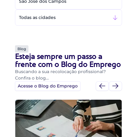
São José dos Campos
Todas as cidades
Blog
Esteja sempre um passo a
frente com o Blog do Emprego
Buscando a sua recolocação profissional?
Confira o blog…
Acesse o Blog do Emprego
Di
Di
B
O 