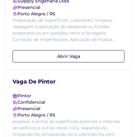
Sulpply Engeharia Ltda
Presencial
Porto Alegre / RS
Preparação de Superfícies: Lixamento, limpeza,
raspagem e aplicação de seladores ou fundos
preparatórios em paredes, tetos e ferragens.
Correção de Imperfeições: Aplicação de massa...
Abrir Vaga
Vaga De Pintor
Pintor
Confidencial
Presencial
Porto Alegre / RS
preparar e pintar as superfícies externas e internas
de edifícios e outras obras civis, raspando-As,
limpando-As, emassando-As e cobrindo-As com