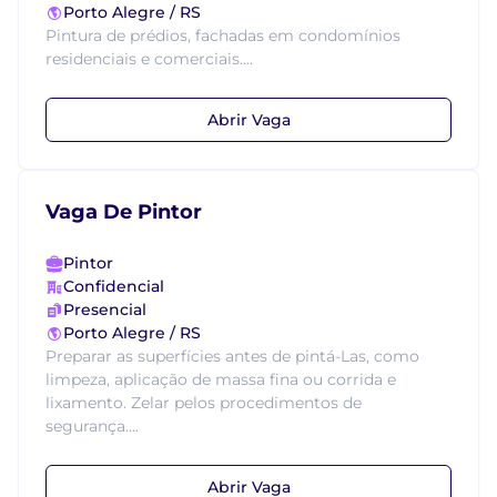
Porto Alegre / RS
Pintura de prédios, fachadas em condomínios
residenciais e comerciais....
Abrir Vaga
Vaga De Pintor
Pintor
Confidencial
Presencial
Porto Alegre / RS
Preparar as superfícies antes de pintá-Las, como
limpeza, aplicação de massa fina ou corrida e
lixamento. Zelar pelos procedimentos de
segurança....
Abrir Vaga