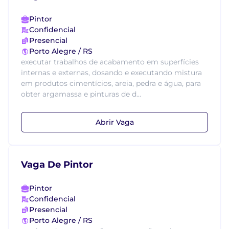
Pintor
Confidencial
Presencial
Porto Alegre / RS
executar trabalhos de acabamento em superfícies
internas e externas, dosando e executando mistura
em produtos cimentícios, areia, pedra e água, para
obter argamassa e pinturas de d...
Abrir Vaga
Vaga De Pintor
Pintor
Confidencial
Presencial
Porto Alegre / RS