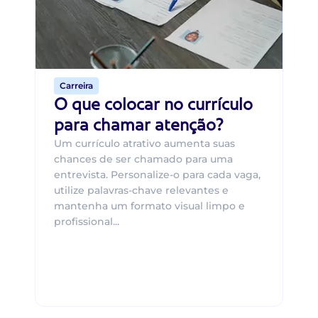
um
ca
o 
de 
Carreira
O que colocar no currículo
para chamar atenção?
Um currículo atrativo aumenta suas
chances de ser chamado para uma
entrevista. Personalize-o para cada vaga,
utilize palavras-chave relevantes e
mantenha um formato visual limpo e
profissional...