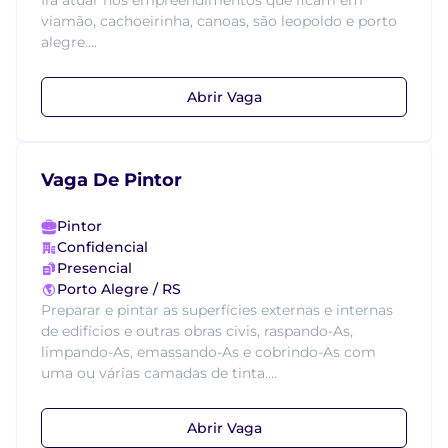
Irá atuar nos empreendimentos que ficam em
viamão, cachoeirinha, canoas, são leopoldo e porto
alegre....
Abrir Vaga
Vaga De Pintor
Pintor
Confidencial
Presencial
Porto Alegre / RS
Preparar e pintar as superfícies externas e internas
de edifícios e outras obras civis, raspando-As,
limpando-As, emassando-As e cobrindo-As com
uma ou várias camadas de tinta....
Abrir Vaga