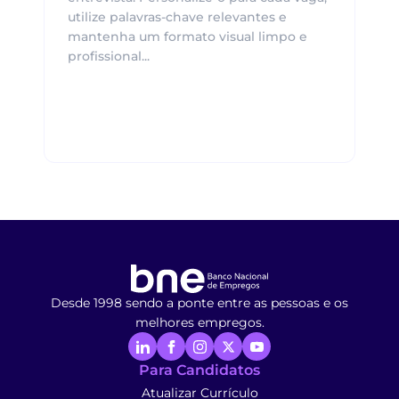
utilize palavras-chave relevantes e
mantenha um formato visual limpo e
profissional...
Desde 1998 sendo a ponte entre as pessoas e os
melhores empregos.
Para Candidatos
Atualizar Currículo