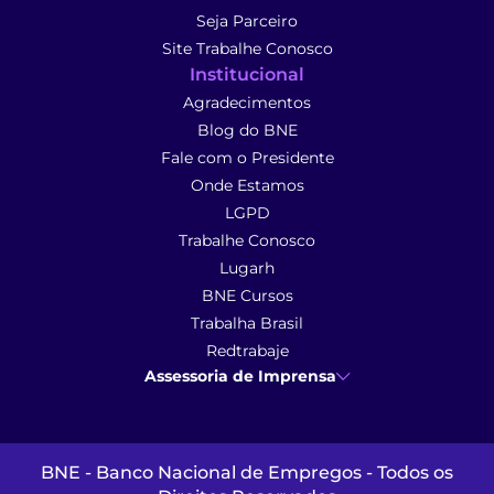
Seja Parceiro
Site Trabalhe Conosco
Institucional
Agradecimentos
Blog do BNE
Fale com o Presidente
Onde Estamos
LGPD
Trabalhe Conosco
Lugarh
BNE Cursos
Trabalha Brasil
Redtrabaje
Assessoria de Imprensa
Ana Cunha
- Assessoria de Imprensa
imprensa@anacunhacomunicacao.com.br
(41) 9 9102-1413
BNE - Banco Nacional de Empregos - Todos os