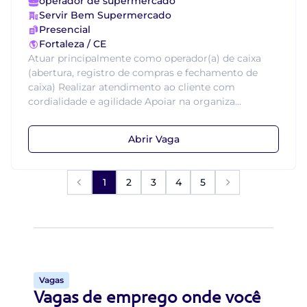
operador de supermercado
Servir Bem Supermercado
Presencial
Fortaleza / CE
Atuar principalmente como operador(a) de caixa
(abertura, registro de compras e fechamento de
caixa) Realizar atendimento ao cliente com
cordialidade e agilidade Apoiar na organiza...
Abrir Vaga
1
2
3
4
5
Vagas
Vagas de emprego onde você