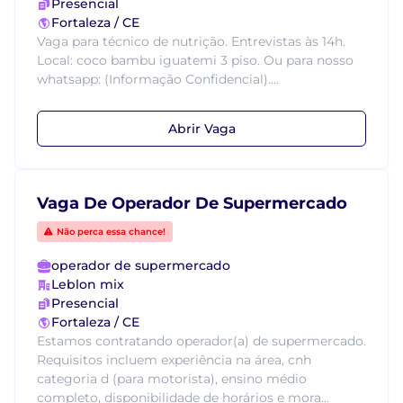
Presencial
Fortaleza / CE
Vaga para técnico de nutrição. Entrevistas às 14h.
Local: coco bambu iguatemi 3 piso. Ou para nosso
whatsapp: (Informação Confidencial)....
Abrir Vaga
Vaga De Operador De Supermercado
Não perca essa chance!
operador de supermercado
Leblon mix
Presencial
Fortaleza / CE
Estamos contratando operador(a) de supermercado.
Requisitos incluem experiência na área, cnh
categoria d (para motorista), ensino médio
completo, disponibilidade de horários e mora...