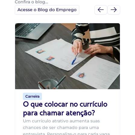
Confira o blog…
Acesse o Blog do Emprego
Di
Di
B
O 
um
ca
o 
de 
Carreira
O que colocar no currículo
para chamar atenção?
Um currículo atrativo aumenta suas
chances de ser chamado para uma
entrevista. Personalize-o para cada vaga,