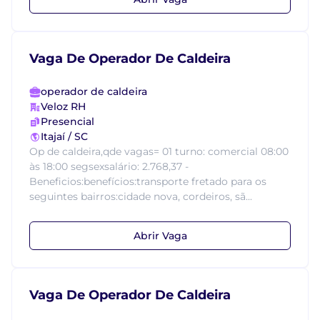
Vaga De Operador De Caldeira
operador de caldeira
Veloz RH
Presencial
Itajaí / SC
Op de caldeira,qde vagas= 01 turno: comercial 08:00
às 18:00 segsexsalário: 2.768,37 -
Beneficios:benefícios:transporte fretado para os
seguintes bairros:cidade nova, cordeiros, sã...
Abrir Vaga
Vaga De Operador De Caldeira