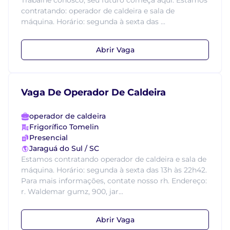
Trabalhe conosco, seu futuro começa aqui. Estamos
contratando: operador de caldeira e sala de
máquina. Horário: segunda à sexta das ...
Abrir Vaga
Vaga De Operador De Caldeira
operador de caldeira
Frigorífico Tomelin
Presencial
Jaraguá do Sul / SC
Estamos contratando operador de caldeira e sala de
máquina. Horário: segunda à sexta das 13h às 22h42.
Para mais informações, contate nosso rh. Endereço:
r. Waldemar gumz, 900, jar...
Abrir Vaga