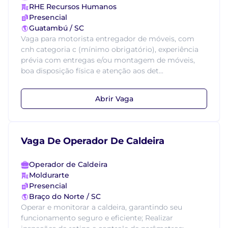
RHE Recursos Humanos
Presencial
Guatambú / SC
Vaga para motorista entregador de móveis, com
cnh categoria c (mínimo obrigatório), experiência
prévia com entregas e/ou montagem de móveis,
boa disposição física e atenção aos det...
Abrir Vaga
Vaga De Operador De Caldeira
Operador de Caldeira
Moldurarte
Presencial
Braço do Norte / SC
Operar e monitorar a caldeira, garantindo seu
funcionamento seguro e eficiente; Realizar