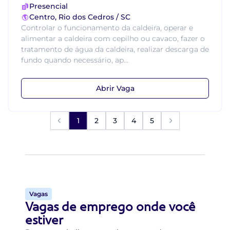
Presencial
Centro, Rio dos Cedros / SC
Controlar o funcionamento da caldeira, operar e
alimentar a caldeira com cepilho ou cavaco, fazer o
tratamento de água da caldeira, realizar descarga de
fundo quando necessário, ap...
Abrir Vaga
1
2
3
4
5
Vagas
Vagas de emprego onde você
estiver