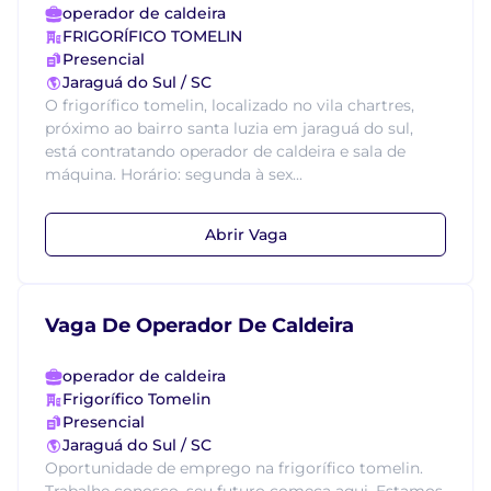
operador de caldeira
FRIGORÍFICO TOMELIN
Presencial
Jaraguá do Sul / SC
O frigorífico tomelin, localizado no vila chartres,
próximo ao bairro santa luzia em jaraguá do sul,
está contratando operador de caldeira e sala de
máquina. Horário: segunda à sex...
Abrir Vaga
Vaga De Operador De Caldeira
operador de caldeira
Frigorífico Tomelin
Presencial
Jaraguá do Sul / SC
Oportunidade de emprego na frigorífico tomelin.