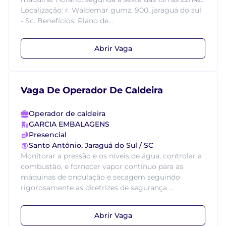
Localização: r. Waldemar gumz, 900, jaraguá do sul
- Sc. Benefícios: Plano de...
Abrir Vaga
Vaga De Operador De Caldeira
Operador de caldeira
GARCIA EMBALAGENS
Presencial
Santo Antônio, Jaraguá do Sul / SC
Monitorar a pressão e os níveis de água, controlar a
combustão, e fornecer vapor contínuo para as
máquinas de ondulação e secagem seguindo
rigorosamente as diretrizes de segurança ...
Abrir Vaga