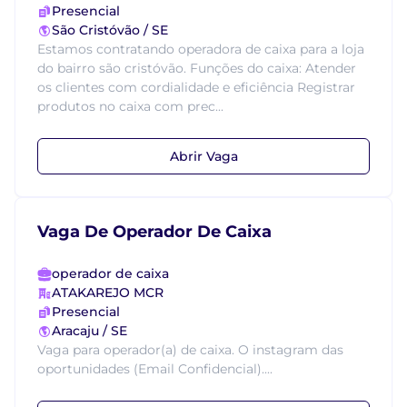
Presencial
São Cristóvão / SE
Estamos contratando operadora de caixa para a loja
do bairro são cristóvão. Funções do caixa: Atender
os clientes com cordialidade e eficiência Registrar
produtos no caixa com prec...
Abrir Vaga
Vaga De Operador De Caixa
operador de caixa
ATAKAREJO MCR
Presencial
Aracaju / SE
Vaga para operador(a) de caixa. O instagram das
oportunidades (Email Confidencial)....