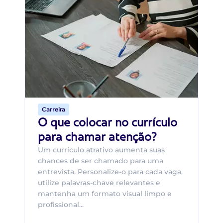
Di
Di
B
O 
um
ca
o 
de 
Carreira
O que colocar no currículo
para chamar atenção?
Um currículo atrativo aumenta suas
chances de ser chamado para uma
entrevista. Personalize-o para cada vaga,
utilize palavras-chave relevantes e
mantenha um formato visual limpo e
profissional...