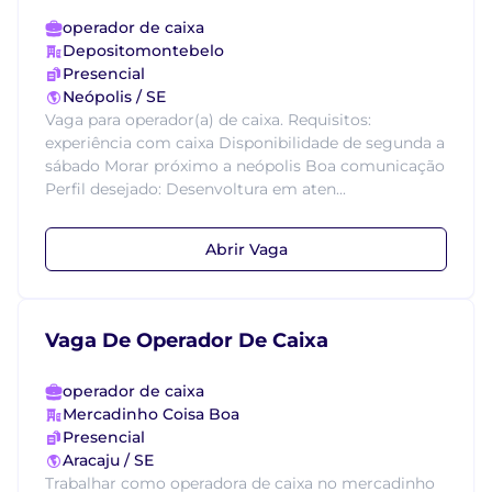
operador de caixa
Depositomontebelo
Presencial
Neópolis / SE
Vaga para operador(a) de caixa. Requisitos:
experiência com caixa Disponibilidade de segunda a
sábado Morar próximo a neópolis Boa comunicação
Perfil desejado: Desenvoltura em aten...
Abrir Vaga
Vaga De Operador De Caixa
operador de caixa
Mercadinho Coisa Boa
Presencial
Aracaju / SE
Trabalhar como operadora de caixa no mercadinho