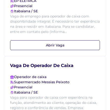
EP ELÉTRICA
Presencial
Itabaiana / SE
Vaga de emprego para operador de caixa com
disponibilidade integral. É necessário ter experiência
na área e residir em itabaiana. Para se candidatar,
entre em contato pelo (Informa...
Abrir Vaga
Vaga De Operador De Caixa
Operador de caixa
Supermercado Messias Peixoto
Presencial
Itabaiana / SE
Vaga para operador de caixa com experiência na
função, atendimento ao cliente, operação do caixa,
registro e conferência de vendas. Empresa: