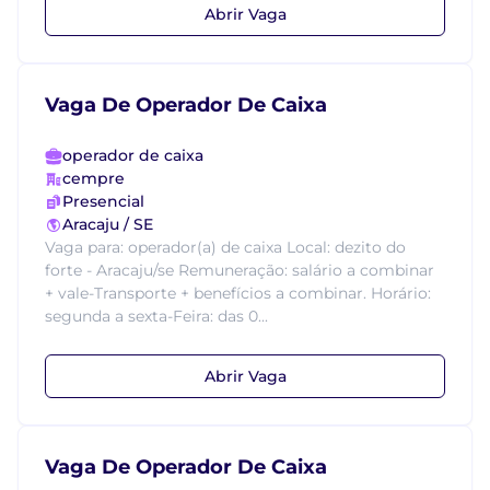
Abrir Vaga
Vaga De Operador De Caixa
operador de caixa
cempre
Presencial
Aracaju / SE
Vaga para: operador(a) de caixa Local: dezito do
forte - Aracaju/se Remuneração: salário a combinar
+ vale-Transporte + benefícios a combinar. Horário:
segunda a sexta-Feira: das 0...
Abrir Vaga
Vaga De Operador De Caixa