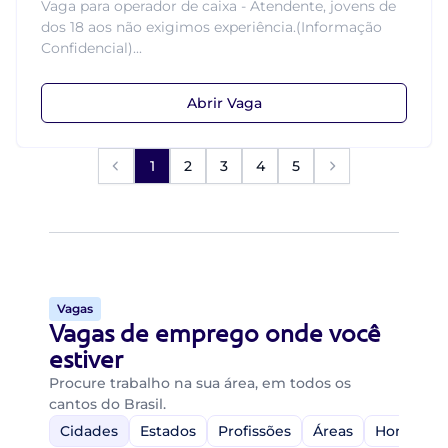
Vaga para operador de caixa - Atendente, jovens de
dos 18 aos não exigimos experiência.(Informação
Confidencial)...
Abrir Vaga
1
2
3
4
5
Vagas
Vagas de emprego onde você
estiver
Procure trabalho na sua área, em todos os
cantos do Brasil.
Cidades
Estados
Profissões
Áreas
Home-Off