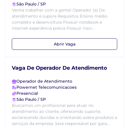
São Paulo / SP
Venha trabalhar com a gente! Operador (a) De
atendimento e supore Requisitos Ensino médio
completo e desenvoltura Possuir notebook e
internet experiência prévia Possuir inscr...
Abrir Vaga
Vaga De Operador De Atendimento
Operador de Atendimento
Powernet Telecomunicacoes
Presencial
São Paulo / SP
Buscamos um profissional para atuar no
atendimento ao cliente, oferecendo suporte,
esclarecendo dúvidas e orientando sobre produtos e
serviços da empresa. Será responsável por gara...