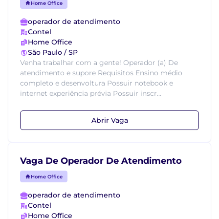
Home Office
operador de atendimento
Contel
Home Office
São Paulo / SP
Venha trabalhar com a gente! Operador (a) De
atendimento e supore Requisitos Ensino médio
completo e desenvoltura Possuir notebook e
internet experiência prévia Possuir inscr...
Abrir Vaga
Vaga De Operador De Atendimento
Home Office
operador de atendimento
Contel
Home Office