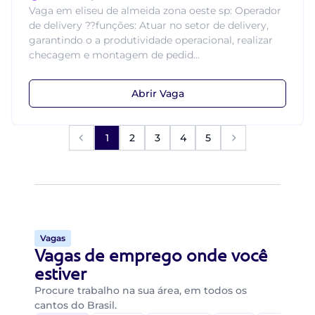
Vaga em eliseu de almeida zona oeste sp: Operador
de delivery ??funções: Atuar no setor de delivery,
garantindo o a produtividade operacional, realizar
checagem e montagem de pedid...
Abrir Vaga
1
2
3
4
5
Vagas
Vagas de emprego onde você
estiver
Procure trabalho na sua área, em todos os
cantos do Brasil.