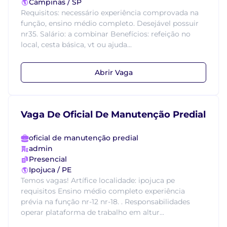
Campinas / SP
Requisitos: necessário experiência comprovada na
função, ensino médio completo. Desejável possuir
nr35. Salário: a combinar Benefícios: refeição no
local, cesta básica, vt ou ajuda...
Abrir Vaga
Vaga De Oficial De Manutenção Predial
oficial de manutenção predial
admin
Presencial
Ipojuca / PE
Temos vagas! Artífice localidade: ipojuca pe
requisitos Ensino médio completo experiência
prévia na função nr-12 nr-18. . Responsabilidades
operar plataforma de trabalho em altur...