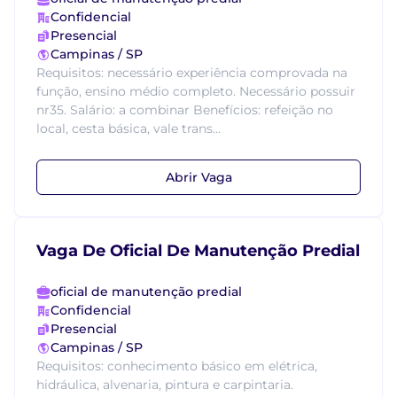
Confidencial
Presencial
Campinas / SP
Requisitos: necessário experiência comprovada na
função, ensino médio completo. Necessário possuir
nr35. Salário: a combinar Benefícios: refeição no
local, cesta básica, vale trans...
Abrir Vaga
Vaga De Oficial De Manutenção Predial
oficial de manutenção predial
Confidencial
Presencial
Campinas / SP
Requisitos: conhecimento básico em elétrica,
hidráulica, alvenaria, pintura e carpintaria.