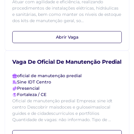
Atuar com agilidade e eficiência, realizando
procedimentos de instalações elétricas, hidráulicas
e sanitárias, bem como manter os níveis de estoque
dos kits de manutenção geral, so...
Abrir Vaga
Vaga De Oficial De Manutenção Predial
oficial de manutenção predial
Sine IDT Centro
Presencial
Fortaleza / CE
Oficial de manutenção predial Empresa: sine idt
centro Descobrir maisdoces e guloseimaslocal
guides e de cidadescurrículos e portfólios
Quantidade de vagas: não informado. Tipo de ...