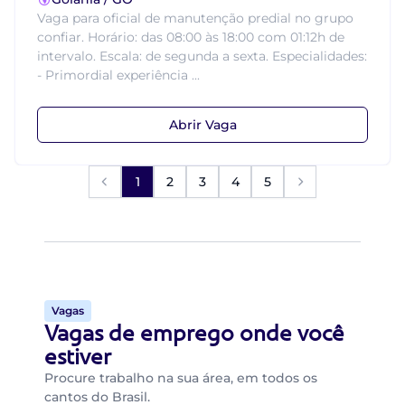
Vaga para oficial de manutenção predial no grupo
confiar. Horário: das 08:00 às 18:00 com 01:12h de
intervalo. Escala: de segunda a sexta. Especialidades:
- Primordial experiência ...
Abrir Vaga
1
2
3
4
5
Vagas
Vagas de emprego onde você
estiver
Procure trabalho na sua área, em todos os
cantos do Brasil.