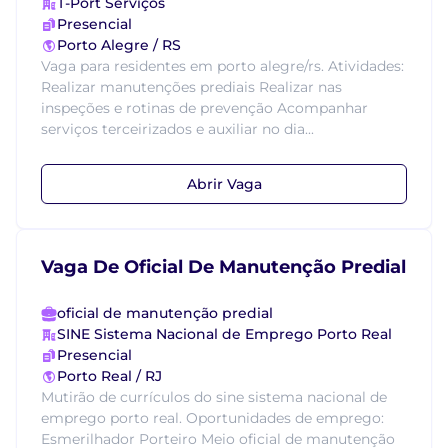
T-Port Serviços
Presencial
Porto Alegre / RS
Vaga para residentes em porto alegre/rs. Atividades:
Realizar manutenções prediais Realizar nas
inspeções e rotinas de prevenção Acompanhar
serviços terceirizados e auxiliar no dia...
Abrir Vaga
Vaga De Oficial De Manutenção Predial
oficial de manutenção predial
SINE Sistema Nacional de Emprego Porto Real
Presencial
Porto Real / RJ
Mutirão de currículos do sine sistema nacional de
emprego porto real. Oportunidades de emprego:
Esmerilhador Porteiro Meio oficial de manutenção