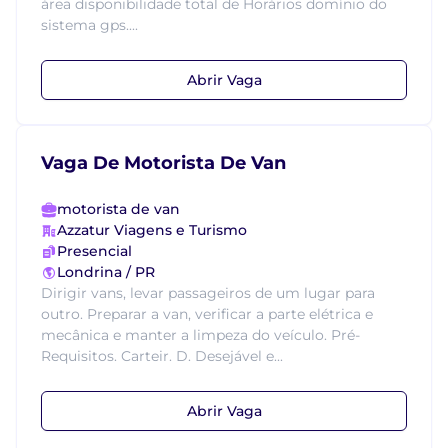
área disponibilidade total de Horários domínio do
sistema gps....
Abrir Vaga
Vaga De Motorista De Van
motorista de van
Azzatur Viagens e Turismo
Presencial
Londrina / PR
Dirigir vans, levar passageiros de um lugar para
outro. Preparar a van, verificar a parte elétrica e
mecânica e manter a limpeza do veículo. Pré-
Requisitos. Carteir. D. Desejável e...
Abrir Vaga