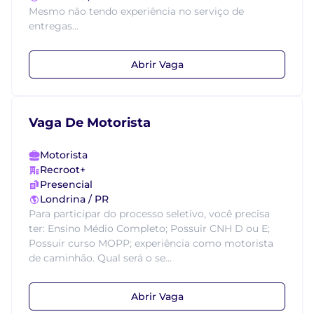
Mesmo não tendo experiência no serviço de
entregas...
Abrir Vaga
Vaga De Motorista
Motorista
Recroot+
Presencial
Londrina / PR
Para participar do processo seletivo, você precisa
ter: Ensino Médio Completo; Possuir CNH D ou E;
Possuir curso MOPP; experiência como motorista
de caminhão. Qual será o se...
Abrir Vaga