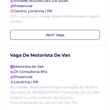
VIVIANE RODRIGUES DA SILVA
Presencial
Centro, Londrina / PR
Cnh c ou d curso mopp disponibilidade para viagens
curtas...
Abrir Vaga
Vaga De Motorista De Van
Motorista de Van
Dt Consultoria Rhx
Presencial
Londrina / PR
Atividades: Realizará entregas na região do Norte e
Noroeste do PR REQUISITOS *Caminhão 3/4 ou VAN
próprio ou com contrato de locação;
*Documentação do veículo em dia; *Po...