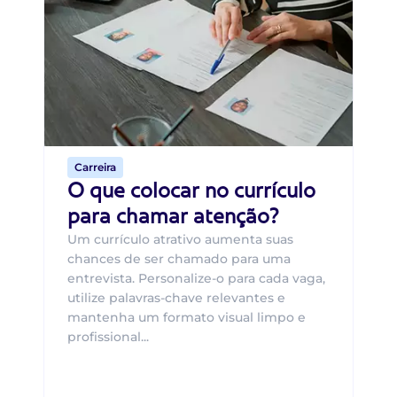
B
O 
um
ca
o 
de 
Carreira
O que colocar no currículo
para chamar atenção?
Um currículo atrativo aumenta suas
chances de ser chamado para uma
entrevista. Personalize-o para cada vaga,
utilize palavras-chave relevantes e
mantenha um formato visual limpo e
profissional...