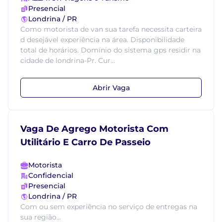
Presencial
Londrina / PR
Como motorista de van sua tarefa necessita carteira
d desejável experiência na área. Disponibilidade
total de horários. Domínio do sistema gps residir na
cidade de londrina-Pr. Cur...
Abrir Vaga
Vaga De Agrego Motorista Com
Utilitário E Carro De Passeio
Motorista
Confidencial
Presencial
Londrina / PR
Com ou sem experiência no serviço de entregas na
sua região...