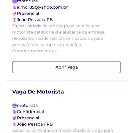
motorista
almc_89@yahoo.com.br
Presencial
João Pessoa / PB
Oportunidade de emprego na paraíba para
motorista categoria d e ajudante de entrega.
Requisitos: residir nas proximidades de joão
pessoa/pb ou campina grande/pb.
Comprometimento, r...
Abrir Vaga
Vaga De Motorista
motorista
Confidencial
Presencial
João Pessoa / PB
Estamos contratando motorista de entrega para