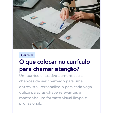
Di
B
O 
um
ca
o 
de 
Carreira
O que colocar no currículo
para chamar atenção?
Um currículo atrativo aumenta suas
chances de ser chamado para uma
entrevista. Personalize-o para cada vaga,
utilize palavras-chave relevantes e
mantenha um formato visual limpo e
profissional...