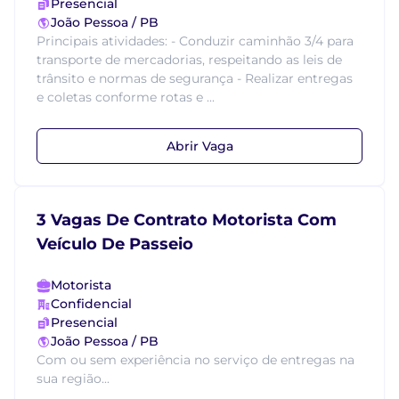
Presencial
João Pessoa / PB
Principais atividades: - Conduzir caminhão 3/4 para
transporte de mercadorias, respeitando as leis de
trânsito e normas de segurança - Realizar entregas
e coletas conforme rotas e ...
Abrir Vaga
3 Vagas De Contrato Motorista Com
Veículo De Passeio
Motorista
Confidencial
Presencial
João Pessoa / PB
Com ou sem experiência no serviço de entregas na
sua região...