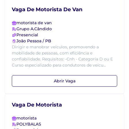
Vaga De Motorista De Van
motorista de van
Grupo A.Cândido
Presencial
João Pessoa / PB
Dirigir e manobrar veículos, promovendo a
mobilidade de pessoas, com eficiência e
confiabilidade. Requisitos: -Cnh - Categoria D ou E
Curso especializado para condutores de veícu...
Abrir Vaga
Vaga De Motorista
motorista
POLYBALAS