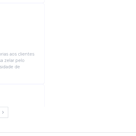
ias aos clientes
a zelar pelo
ssidade de
s: Ensino médio