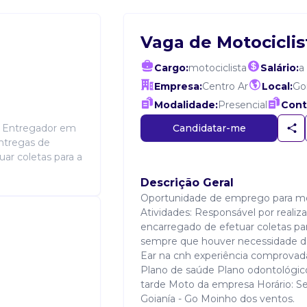
Vaga de Motociclis
Cargo:
motociclista
Salário:
a
Empresa:
Centro Ar
Local:
Go
Modalidade:
Presencial
Cont
Candidatar-me
- Entregador em
entregas de
ar coletas para a
Descrição Geral
Oportunidade de emprego para mot
Atividades: Responsável por realiz
encarregado de efetuar coletas par
sempre que houver necessidade de
Ear na cnh experiência comprovad
Plano de saúde Plano odontológic
tarde Moto da empresa Horário: Se
Goianía - Go Moinho dos ventos.