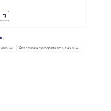
m:
oiania/GO
Vagas para motociclista em Goiania/GO