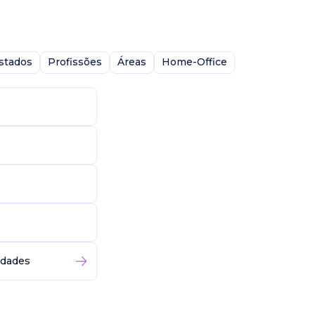
stados
Profissões
Áreas
Home-Office
idades