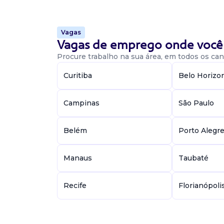
completo Cnh categoria ab (obrigatório) Expe
entregas será um diferencial atenção e respo
trân...
Vagas
Vagas de emprego onde você 
Procure trabalho na sua área, em todos os cant
Vaga De Motociclista
Curitiba
Belo Horizo
motociclista
crescere
Campinas
São Paulo
Presencial
Goiânia / GO
Belém
Porto Alegr
Vaga para motociclista em goiânia. Requisito
completo, cnh categoria ab (obrigatório), exp
entregas será um diferencial, atenção e respons
Manaus
Taubaté
Recife
Florianópoli
Vaga De Motociclista
motociclista
GRUPO WORLD TELECOMUNICAÇÕES