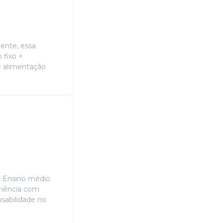
gente, essa
 fixo +
e alimentação
s: Ensino médio
riência com
nsabilidade no