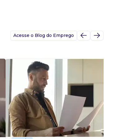
Acesse o Blog do Emprego
A
s
p