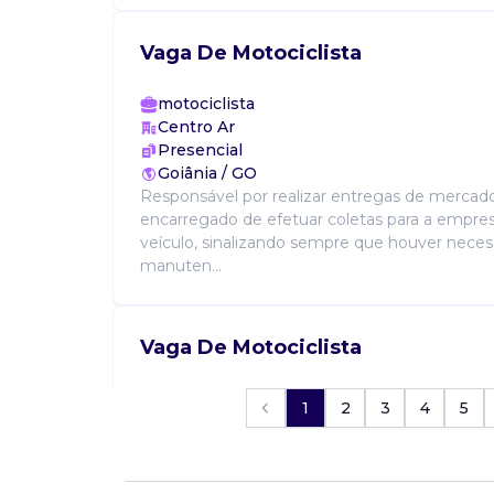
Vaga De Motociclista
motociclista
Centro Ar
Presencial
Goiânia / GO
Responsável por realizar entregas de mercador
encarregado de efetuar coletas para a empres
veículo, sinalizando sempre que houver nece
manuten...
Vaga De Motociclista
motociclista
1
2
3
4
5
crescere
Presencial
Goiânia / GO
Vaga para motociclista em goiânia. Requisito