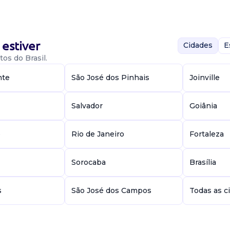
riência com
nsabilidade no
estiver
Cidades
E
os do Brasil.
nte
São José dos Pinhais
Joinville
Salvador
Goiânia
e
Rio de Janeiro
Fortaleza
s: ensino médio
eriência com
abilidade no t...
Sorocaba
Brasília
s
São José dos Campos
Todas as c