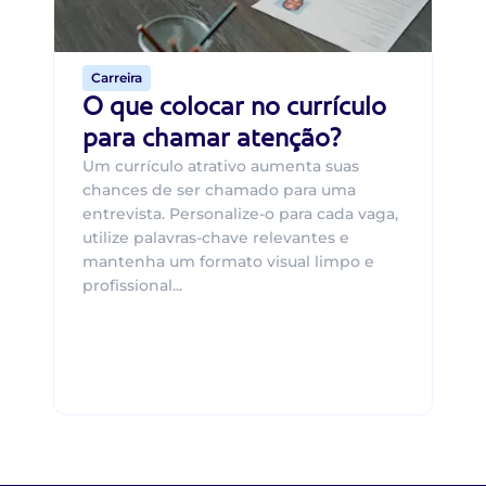
o 
de 
Carreira
O que colocar no currículo
para chamar atenção?
Um currículo atrativo aumenta suas
chances de ser chamado para uma
entrevista. Personalize-o para cada vaga,
utilize palavras-chave relevantes e
mantenha um formato visual limpo e
profissional...