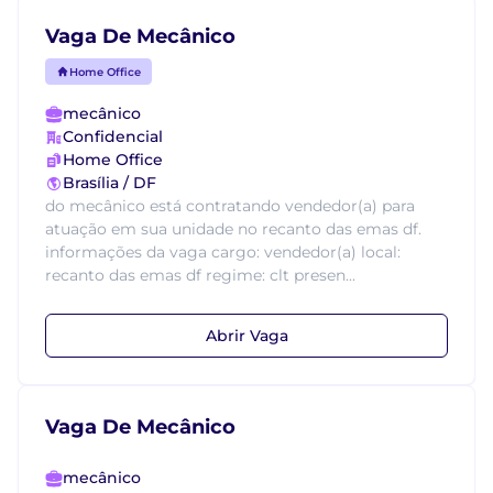
Vaga De Mecânico
Home Office
mecânico
Confidencial
Home Office
Brasília / DF
do mecânico está contratando vendedor(a) para
atuação em sua unidade no recanto das emas df.
informações da vaga cargo: vendedor(a) local:
recanto das emas df regime: clt presen...
Abrir Vaga
Vaga De Mecânico
mecânico