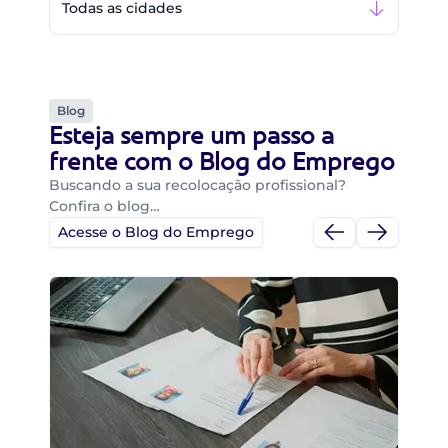
Todas as cidades
Blog
Esteja sempre um passo a
frente com o Blog do Emprego
Buscando a sua recolocação profissional?
Confira o blog…
Acesse o Blog do Emprego
Di
Di
B
O 
um
ca