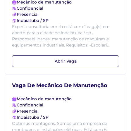
Mecânico de manutenção
Confidencial
Presencial
Indaiatuba / SP
Expert consultoria em rh está com 1 vaga(s) em
aberto para a cidade de indaiatuba / sp .
Responsabilidades: manutenção de máquinas e
equipamentos industriais. Requisitos: -Escolari...
Abrir Vaga
Vaga De Mecânico De Manutenção
Mecânico de manutenção
Confidencial
Presencial
Indaiatuba / SP
Optimus montagens. Somos uma empresa de
montagens e instalações elétricas. Está com 6