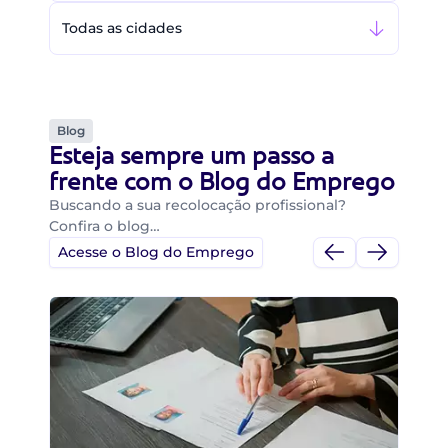
Todas as cidades
Blog
Esteja sempre um passo a
frente com o Blog do Emprego
Buscando a sua recolocação profissional?
Confira o blog…
Acesse o Blog do Emprego
Di
Di
B
O 
um
ca