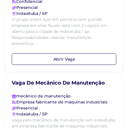
Confidencial
Presencial
Indaiatuba / SP
O grupo arbeit-Ajax em parceria com grande
empresa em elias fausto está com 2 vaga(s) em
aberto para a cidade de indaiatuba / sp .
Responsabilidades: realizar manutenção
preventiva...
Abrir Vaga
Vaga De Mecânico De Manutenção
mecânico de manutenção
Empresa fabricante de máquinas industriais
Presencial
Indaiatuba / SP
Vaga para mecânico de manutenção em indaiatuba,
em empresa fabricante de máquinas industriais.