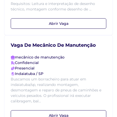
Requisitos: Leitura e interpretação de desenho
técnico, montagem conforme desenho de ...
Abrir Vaga
Vaga De Mecânico De Manutenção
mecânico de manutenção
Confidencial
Presencial
Indaiatuba / SP
Buscamos um borracheiro para atuar em
indaiatuba/sp, realizando montagem,
desmontagem e reparo de pneus de caminhões e
veículos pesados. O profissional irá executar
calibragem, bal...
Abrir Vaga