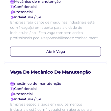
Mecânico de manutenção
Confidencial
Presencial
Indaiatuba / SP
Empresa fabricante de máquinas industriais está
com 1 vaga(s) em aberto para a cidade de
indaiatuba / sp . Esta vaga também aceita
profissionais pcd. Responsabilidades: conheciment...
Abrir Vaga
Vaga De Mecânico De Manutenção
mecânico de manutenção
Confidencial
Presencial
Indaiatuba / SP
Empresa especializada em equipamentos
industriais está com 1 vaga(s) em aberto para a