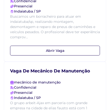
Confidencial
Presencial
Indaiatuba / SP
Buscamos um borracheiro para atuar em
indaiatuba/sp, realizando montagem,
desmontagem e reparo de pneus de caminhões e
veículos pesados. O profissional deve ter experiência
comprov...
Abrir Vaga
Vaga De Mecânico De Manutenção
mecânico de manutenção
Confidencial
Presencial
Indaiatuba / SP
O grupo arbeit-Ajax em parceria com grande
empresa na cidade de elias fausto está com 1