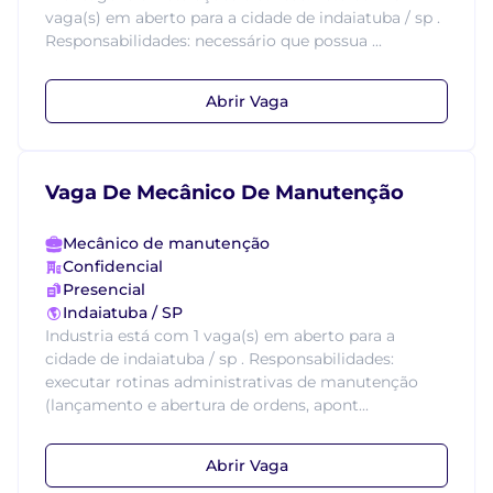
vaga(s) em aberto para a cidade de indaiatuba / sp .
Responsabilidades: necessário que possua ...
Abrir Vaga
Vaga De Mecânico De Manutenção
Mecânico de manutenção
Confidencial
Presencial
Indaiatuba / SP
Industria está com 1 vaga(s) em aberto para a
cidade de indaiatuba / sp . Responsabilidades:
executar rotinas administrativas de manutenção
(lançamento e abertura de ordens, apont...
Abrir Vaga