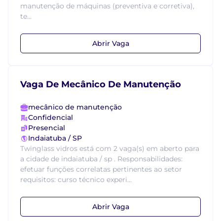
manutenção de máquinas (preventiva e corretiva),
te...
Abrir Vaga
Vaga De Mecânico De Manutenção
mecânico de manutenção
Confidencial
Presencial
Indaiatuba / SP
Twinglass vidros está com 2 vaga(s) em aberto para
a cidade de indaiatuba / sp . Responsabilidades:
efetuar funções correlatas pertinentes ao setor
requisitos: curso técnico experi...
Abrir Vaga