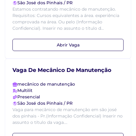
São José dos Pinhais / PR
Estamos contratando mecânico de manutenção.
Requisitos: Cursos equivalentes a área. experiência
comprovada na área. Ou pelo (Informação
Confidencial). Inserir no assunto o título d...
Abrir Vaga
Vaga De Mecânico De Manutenção
mecânico de manutenção
Multilit
Presencial
São José dos Pinhais / PR
Vaga para mecânico de manutenção em são josé
dos pinhais - Pr.(Informação Confidencial) Inserir no
assunto o título da vaga....