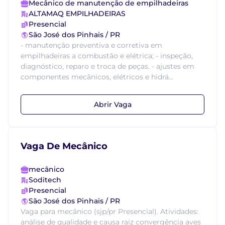
Mecânico de manutenção de empilhadeiras
ALTAMAQ EMPILHADEIRAS
Presencial
São José dos Pinhais / PR
- manutenção preventiva e corretiva em
empilhadeiras a combustão e elétrica; - inspeção,
diagnóstico, reparo e troca de peças. - ajustes em
componentes mecânicos, elétricos e hidrá...
Abrir Vaga
Vaga De Mecânico
mecânico
Soditech
Presencial
São José dos Pinhais / PR
Vaga para mecânico (sjp/pr Presencial). Atividades:
análise de qualidade e causa raiz convergência aves