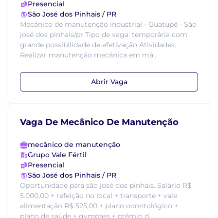
Presencial
São José dos Pinhais / PR
Mecânico de manutenção industrial - Guatupê - São
josé dos pinhais/pr Tipo de vaga: temporária com
grande possibilidade de efetivação Atividades:
Realizar manutenção mecânica em má...
Abrir Vaga
Vaga De Mecânico De Manutenção
mecânico de manutenção
Grupo Vale Fértil
Presencial
São José dos Pinhais / PR
Oportunidade para são josé dos pinhais. Salário R$
5.000,00 + refeição no local + transporte + vale
alimentação R$ 525,00 + plano odontológico +
plano de saúde + gympass + prêmio d...