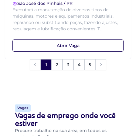
São José dos Pinhais / PR
Executará a manutenção de diversos tipos de
máquinas, motores e equipamentos industriais,
reparando ou substituindo peças, fazendo ajustes,
regulagem e lubrificação convenientes. T...
Abrir Vaga
1
2
3
4
5
Vagas
Vagas de emprego onde você
estiver
Procure trabalho na sua área, em todos os