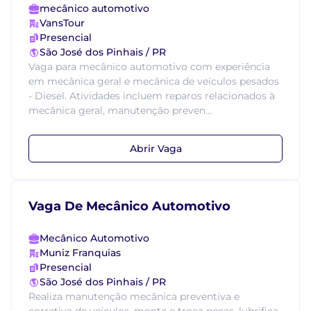
mecânico automotivo
VansTour
Presencial
São José dos Pinhais / PR
Vaga para mecânico automotivo com experiência
em mecânica geral e mecânica de veículos pesados
- Diesel. Atividades incluem reparos relacionados à
mecânica geral, manutenção preven...
Abrir Vaga
Vaga De Mecânico Automotivo
Mecânico Automotivo
Muniz Franquias
Presencial
São José dos Pinhais / PR
Realiza manutenção mecânica preventiva e