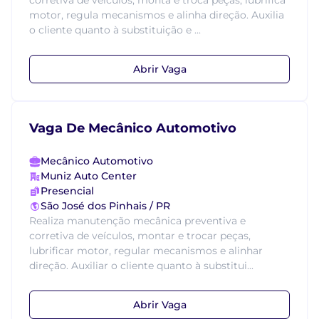
corretiva de veículos, monta e troca peças, lubrifica
motor, regula mecanismos e alinha direção. Auxilia
o cliente quanto à substituição e ...
Abrir Vaga
Vaga De Mecânico Automotivo
Mecânico Automotivo
Muniz Auto Center
Presencial
São José dos Pinhais / PR
Realiza manutenção mecânica preventiva e
corretiva de veículos, montar e trocar peças,
lubrificar motor, regular mecanismos e alinhar
direção. Auxiliar o cliente quanto à substitui...
Abrir Vaga