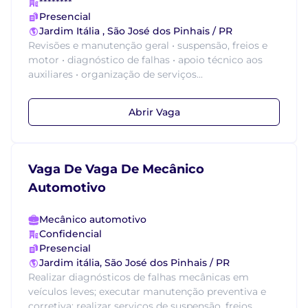
********
Presencial
Jardim Itália , São José dos Pinhais / PR
Revisões e manutenção geral • suspensão, freios e
motor • diagnóstico de falhas • apoio técnico aos
auxiliares • organização de serviços...
Abrir Vaga
Vaga De Vaga De Mecânico
Automotivo
Mecânico automotivo
Confidencial
Presencial
Jardim itália, São José dos Pinhais / PR
Realizar diagnósticos de falhas mecânicas em
veículos leves; executar manutenção preventiva e
corretiva; realizar serviços de suspensão, freios,