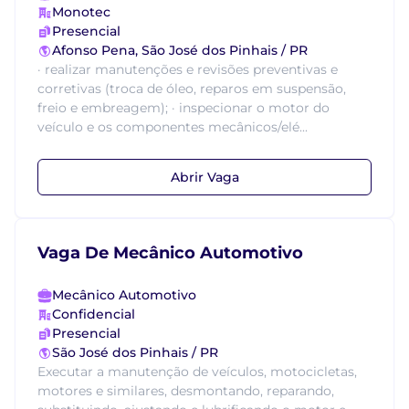
Monotec
Presencial
Afonso Pena, São José dos Pinhais / PR
· realizar manutenções e revisões preventivas e
corretivas (troca de óleo, reparos em suspensão,
freio e embreagem); · inspecionar o motor do
veículo e os componentes mecânicos/elé...
Abrir Vaga
Vaga De Mecânico Automotivo
Mecânico Automotivo
Confidencial
Presencial
São José dos Pinhais / PR
Executar a manutenção de veículos, motocicletas,
motores e similares, desmontando, reparando,