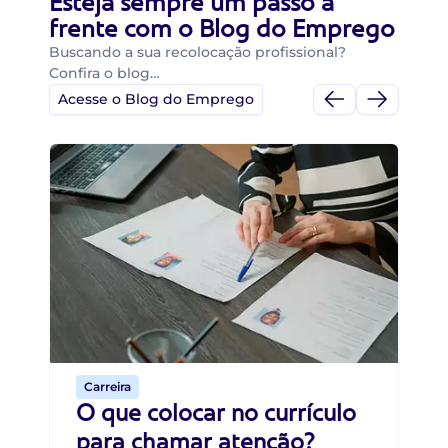
Esteja sempre um passo a
frente com o Blog do Emprego
Buscando a sua recolocação profissional?
Confira o blog…
Acesse o Blog do Emprego
Di
Di
B
O 
um
ca
o 
de 
Carreira
O que colocar no currículo
para chamar atenção?