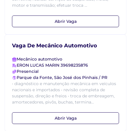
motor e transmissão; efetuar troca ...
Abrir Vaga
Vaga De Mecânico Automotivo
Mecânico automotivo
ERON LUCAS MARIN 39698235876
Presencial
Parque da Fonte, São José dos Pinhais / PR
• diagnóstico e manutenção mecânica em veículos
nacionais e importados • revisão completa de
suspensão, direção e freios • troca de embreagem,
amortecedores, pivôs, buchas, termina...
Abrir Vaga