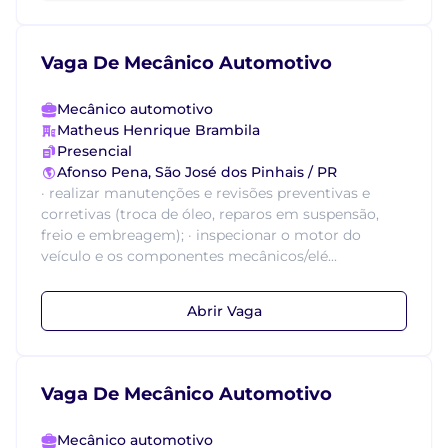
Vaga De Mecânico Automotivo
Mecânico automotivo
Matheus Henrique Brambila
Presencial
Afonso Pena, São José dos Pinhais / PR
· realizar manutenções e revisões preventivas e
corretivas (troca de óleo, reparos em suspensão,
freio e embreagem); · inspecionar o motor do
veículo e os componentes mecânicos/elé...
Abrir Vaga
Vaga De Mecânico Automotivo
Mecânico automotivo