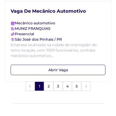
Vaga De Mecânico Automotivo
Mecânico automotivo
MUNIZ FRANQUIAS
Presencial
São José dos Pinhais / PR
Empresa localizada na cidade de maringá/pr do
ramo locação, com 1000 funcionários, contrata
mecânico automotivo...
Abrir Vaga
1
2
3
4
5