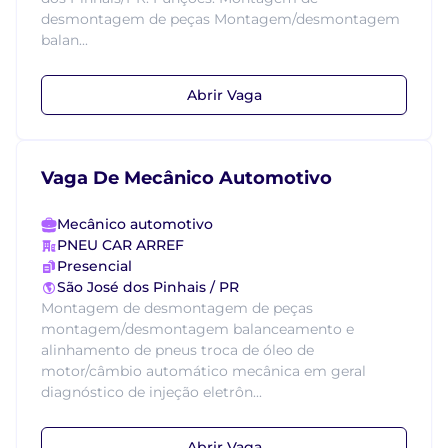
desmontagem de peças Montagem/desmontagem
balan...
Abrir Vaga
Vaga De Mecânico Automotivo
Mecânico automotivo
PNEU CAR ARREF
Presencial
São José dos Pinhais / PR
Montagem de desmontagem de peças
montagem/desmontagem balanceamento e
alinhamento de pneus troca de óleo de
motor/câmbio automático mecânica em geral
diagnóstico de injeção eletrôn...
Abrir Vaga