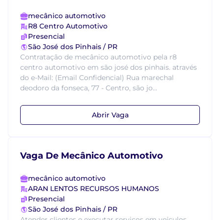
mecânico automotivo
R8 Centro Automotivo
Presencial
São José dos Pinhais / PR
Contratação de mecânico automotivo pela r8
centro automotivo em são josé dos pinhais. através
do e-Mail: (Email Confidencial) Rua marechal
deodoro da fonseca, 77 - Centro, são jo...
Abrir Vaga
Vaga De Mecânico Automotivo
mecânico automotivo
ARAN LENTOS RECURSOS HUMANOS
Presencial
São José dos Pinhais / PR
Atender clientes e executar serviços em veículos