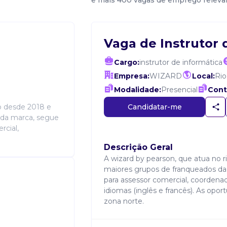
e mais 400 vagas de emprego releva
Vaga de Instrutor 
Cargo:
instrutor de informática
Empresa:
WIZARD
Local:
Rio
Modalidade:
Presencial
Cont
Candidatar-me
ro desde 2018 e
 da marca, segue
rcial,
Descrição Geral
A wizard by pearson, que atua no r
maiores grupos de franqueados d
para assessor comercial, coordenad
idiomas (inglês e francês). As opo
zona norte.