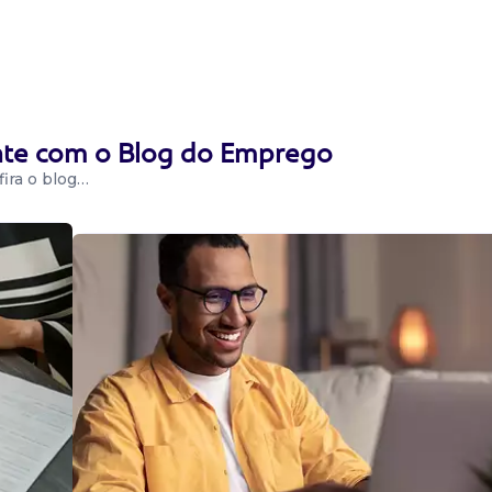
 alinhados ao
Atualizar o
as e
ente com o Blog do Emprego
ira o blog…
m inglês fluente,
to....
 relevantes