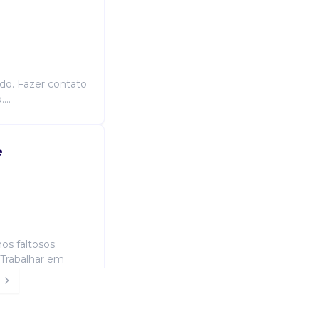
ado. Fazer contato
...
e
s faltosos;
; Trabalhar em
 matérias que