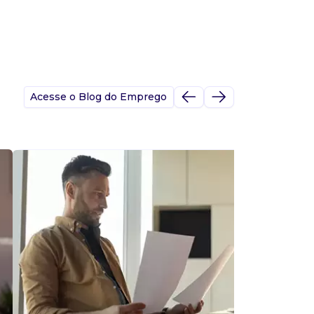
Acesse o Blog do Emprego
A
s