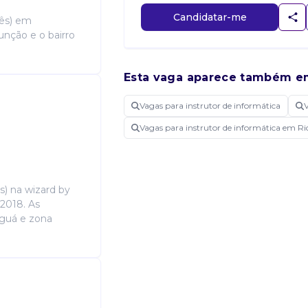
Candidatar-me
cês) em
unção e o bairro
Esta vaga aparece também e
Vagas para instrutor de informática
Vagas para instrutor de informática em Ri
s) na wizard by
 2018. As
aguá e zona