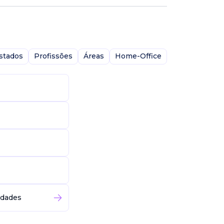
stados
Profissões
Áreas
Home-Office
idades