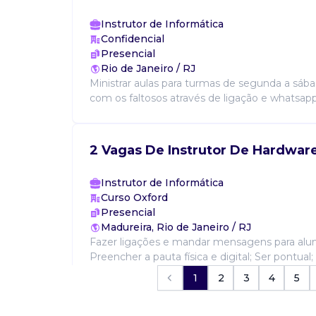
Instrutor de Informática
Confidencial
Presencial
Rio de Janeiro / RJ
Ministrar aulas para turmas de segunda a sáb
com os faltosos através de ligação e whatsapp.
2 Vagas De Instrutor De Hardwar
Instrutor de Informática
Curso Oxford
Presencial
Madureira, Rio de Janeiro / RJ
Fazer ligações e mandar mensagens para aluno
Preencher a pauta física e digital; Ser pontual
equipe; Estar disposto para aprender algumas
1
2
3
4
5
falt...