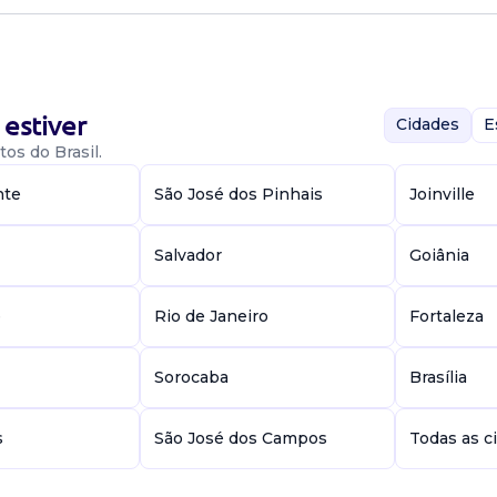
estiver
Cidades
E
os do Brasil.
seguintes
nte
São José dos Pinhais
Joinville
cenciatura ou
e de horário -
Salvador
Goiânia
e
Rio de Janeiro
Fortaleza
Sorocaba
Brasília
nidades
s
São José dos Campos
Todas as c