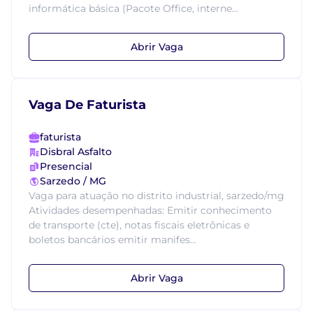
informática básica (Pacote Office, interne...
Abrir Vaga
Vaga De Faturista
faturista
Disbral Asfalto
Presencial
Sarzedo / MG
Vaga para atuação no distrito industrial, sarzedo/mg
Atividades desempenhadas: Emitir conhecimento
de transporte (cte), notas fiscais eletrônicas e
boletos bancários emitir manifes...
Abrir Vaga