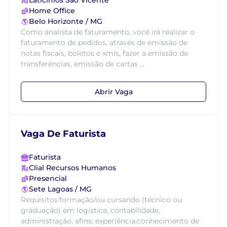
Laticinios Sao Vicente
Home Office
Belo Horizonte / MG
Como analista de faturamento, você irá realizar o
faturamento de pedidos, através de emissão de
notas fiscais, boletos e xmls, fazer a emissão de
transferências, emissão de cartas ...
Abrir Vaga
Vaga De Faturista
Faturista
Clial Recursos Humanos
Presencial
Sete Lagoas / MG
Requisitos:formação/ou cursando (técnico ou
graduação) em logística, contabilidade,
administração, afins; experiência;conhecimento de