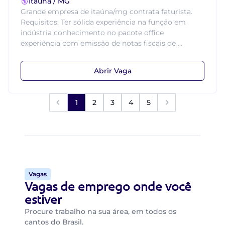
Itaúna / MG
Grande empresa de itaúna/mg contrata faturista.
Requisitos: Ter sólida experiência na função em
indústria conhecimento no pacote office
experiência com emissão de notas fiscais de ...
Abrir Vaga
1
2
3
4
5
Vagas
Vagas de emprego onde você
estiver
Procure trabalho na sua área, em todos os
cantos do Brasil.