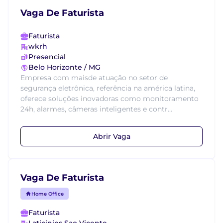
Vaga De Faturista
Faturista
wkrh
Presencial
Belo Horizonte / MG
Empresa com maisde atuação no setor de
segurança eletrônica, referência na américa latina,
oferece soluções inovadoras como monitoramento
24h, alarmes, câmeras inteligentes e contr...
Abrir Vaga
Vaga De Faturista
Home Office
Faturista