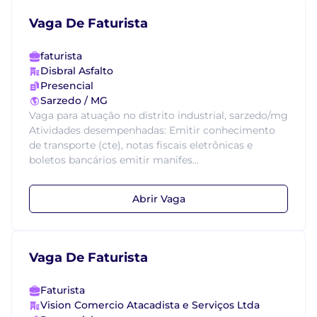
Vaga De Faturista
faturista
Disbral Asfalto
Presencial
Sarzedo / MG
Vaga para atuação no distrito industrial, sarzedo/mg
Atividades desempenhadas: Emitir conhecimento
de transporte (cte), notas fiscais eletrônicas e
boletos bancários emitir manifes...
Abrir Vaga
Vaga De Faturista
Faturista
Vision Comercio Atacadista e Serviços Ltda