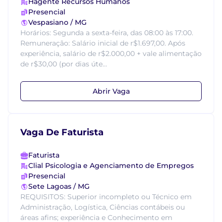
Hagente Recursos Humanos
Presencial
Vespasiano / MG
Horários: Segunda a sexta-feira, das 08:00 às 17:00.
Remuneração: Salário inicial de r$1.697,00. Após
experiência, salário de r$2.000,00 + vale alimentação
de r$30,00 (por dias úte...
Abrir Vaga
Vaga De Faturista
Faturista
Clial Psicologia e Agenciamento de Empregos
Presencial
Sete Lagoas / MG
REQUISITOS: Superior incompleto ou Técnico em
Administração, Logística, Ciências contábeis ou
áreas afins; experiência e Conhecimento em