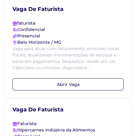
Vaga De Faturista
faturista
Confidencial
Presencial
Belo Horizonte / MG
Vaga para atuar com faturamento, emitindo notas
fiscais, atualizando movimentações de estoque e
baixa em pagamentos. Requisitos: residir em cel.
Fabriciano ou timóteo, disponibilid...
Abrir Vaga
Vaga De Faturista
Faturista
Hipercarnes Indústria da Alimentos