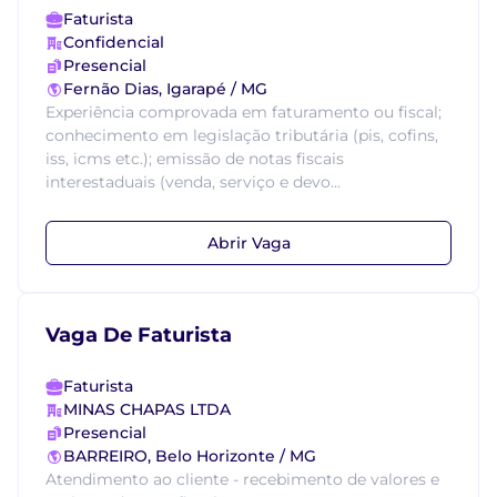
Faturista
Confidencial
Presencial
Fernão Dias, Igarapé / MG
Experiência comprovada em faturamento ou fiscal;
conhecimento em legislação tributária (pis, cofins,
iss, icms etc.); emissão de notas fiscais
interestaduais (venda, serviço e devo...
Abrir Vaga
Vaga De Faturista
Faturista
MINAS CHAPAS LTDA
Presencial
BARREIRO, Belo Horizonte / MG
Atendimento ao cliente - recebimento de valores e