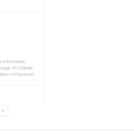
i informado.
aga: clt Cidade:
lário compativel...