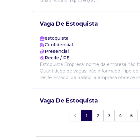
sexta. Salário: R$ 1.750,00....
Vaga De Estoquista
estoquista
Confidencial
Presencial
Recife / PE
Estoquista Empresa: nome da empresa não fo
Quantidade de vagas: não informado. Tipo de v
recife Estado: pe Salário: a empresa oferece sa
Vaga De Estoquista
estoquista
1
2
3
4
5
Potisigns
Presencial
Recife / PE