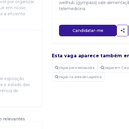
el por organizar,
wellhub (gympass) vale alimentaç
que em nosso
telemedicina.
r a eficiente
Candidatar-me
Esta vaga aparece também e
Vagas para estoquista
Vagas em Car
Vagas na área de Logistica
de exposição
de e estado das
rência de
o relevantes