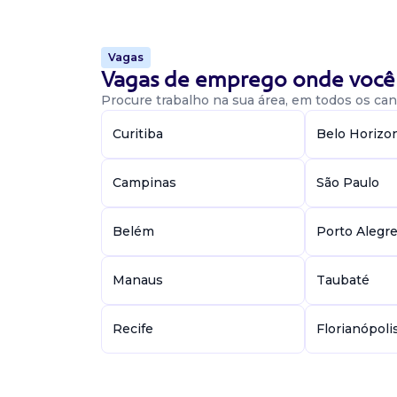
Oportunidade de emprego para estoquista na 
suprimentos para comunicação visual. Requisit
médio completo - experiência comprovada c
Vagas
Perfil: - Org...
Vagas de emprego onde você 
Procure trabalho na sua área, em todos os cant
Vaga De Estoquista
Curitiba
Belo Horizo
estoquista
Campinas
São Paulo
Potisigns
Presencial
Recife / PE
Belém
Porto Alegr
Oportunidade de emprego para estoquista n
potisigns suprimentos para comunicação visual
Ensino médio completo - experiência compr
Manaus
Taubaté
estoquista Perfi...
Recife
Florianópoli
Vaga De Estoquista