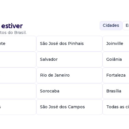
potisigns
os: - Ensino
omo estoquista
estiver
Cidades
E
os do Brasil.
nte
São José dos Pinhais
Joinville
Salvador
Goiânia
e
Rio de Janeiro
Fortaleza
a empresa
. Requisitos: -
ovada como
Sorocaba
Brasília
s
São José dos Campos
Todas as c