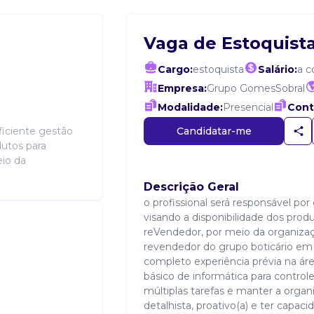
Vaga de Estoquist
Cargo:
estoquista
Salário:
a c
Empresa:
Grupo GomesSobral
Modalidade:
Presencial
Cont
Candidatar-me
eficiente gestão
dutos para
io da
Descrição Geral
o profissional será responsável por
visando a disponibilidade dos pro
reVendedor, por meio da organiz
revendedor do grupo boticário em 
completo experiência prévia na ár
básico de informática para control
múltiplas tarefas e manter a org
detalhista, proativo(a) e ter capac