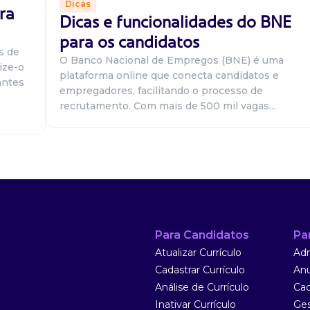
Dicas
ra
Dicas e funcionalidades do BNE
para os candidatos
s de
O Banco Nacional de Empregos (BNE) é uma
ize-o
plataforma online que conecta candidatos e
antes
empregadores, facilitando o processo de
recrutamento. Com mais de 500 mil vagas...
(a) estoquista
ssa equipe! Você
 do estoque Tra...
Para Candidatos
Pa
Atualizar Currículo
Adm
Cadastrar Currículo
Anu
s
Análise de Currículo
Cad
zenar mercadorias
Inativar Currículo
Ges
ficado e em