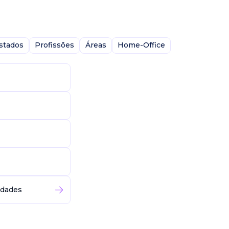
stados
Profissões
Áreas
Home-Office
idades