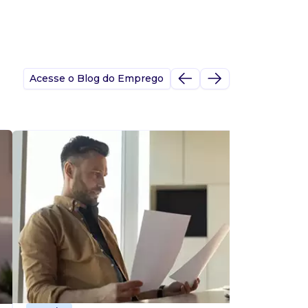
Acesse o Blog do Emprego
A
s
p