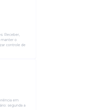
es: Receber,
e manter o
zar controle de
periência em
ário: segunda a