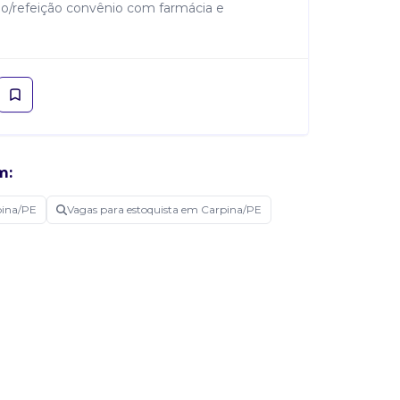
ão/refeição convênio com farmácia e
m:
pina/PE
Vagas para estoquista em Carpina/PE