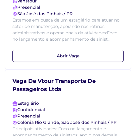
Vanstour
Presencial
São José dos Pinhais / PR
Estamos em busca de um estagiário para atuar no
setor de manutenção, apoiando nas rotinas
administrativas e operacionais da atividades:Foco
no lançamento e acompanhamento de sinist...
Abrir Vaga
Vaga De Vtour Transporte De
Passageiros Ltda
Estagiário
Confidencial
Presencial
Colônia Rio Grande, São José dos Pinhais / PR
Principais atividades: Foco no lançamento e
acompanhamento de sinistros; apoio nos demais