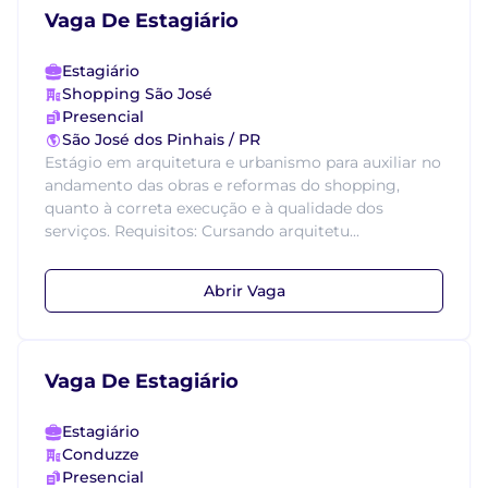
Vaga De Estagiário
Estagiário
Shopping São José
Presencial
São José dos Pinhais / PR
Estágio em arquitetura e urbanismo para auxiliar no
andamento das obras e reformas do shopping,
quanto à correta execução e à qualidade dos
serviços. Requisitos: Cursando arquitetu...
Abrir Vaga
Vaga De Estagiário
Estagiário
Conduzze
Presencial