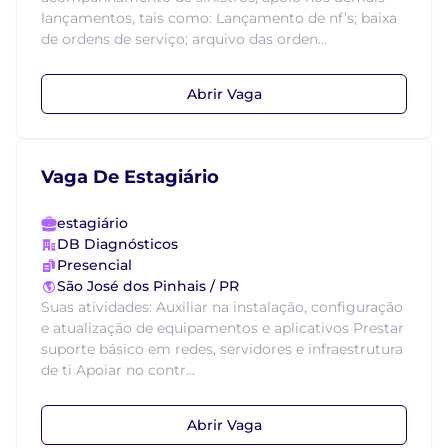
lançamentos, tais como: Lançamento de nf’s; baixa
de ordens de serviço; arquivo das orden...
Abrir Vaga
Vaga De Estagiário
estagiário
DB Diagnósticos
Presencial
São José dos Pinhais / PR
Suas atividades: Auxiliar na instalação, configuração
e atualização de equipamentos e aplicativos Prestar
suporte básico em redes, servidores e infraestrutura
de ti Apoiar no contr...
Abrir Vaga