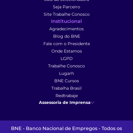
Seja Parceiro
Site Trabalhe Conosco
Institucional
Agradecimentos
Blog do BNE
Fale com o Presidente
Onde Estamos
LGPD
Trabalhe Conosco
Lugarh
BNE Cursos
Trabalha Brasil
Redtrabaje
Assessoria de Imprensa
Ana Cunha
- Assessoria de Imprensa
imprensa@anacunhacomunicacao.com.br
(41) 9 9102-1413
BNE - Banco Nacional de Empregos - Todos os