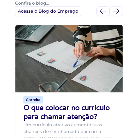
Confira o blog…
Acesse o Blog do Emprego
Di
Di
B
O 
um
ca
o 
de 
Carreira
O que colocar no currículo
para chamar atenção?
Um currículo atrativo aumenta suas
chances de ser chamado para uma