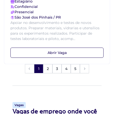
Estagiário
Confidencial
Presencial
São José dos Pinhais / PR
Apoiar no desenvolvimento e testes de novos
produtos. Preparar materiais, vidrarias e utensílios
para os experimentos realizados. Participar de
testes laboratoriais e piloto, acomp...
Abrir Vaga
1
2
3
4
5
Vagas
Vagas de emprego onde você