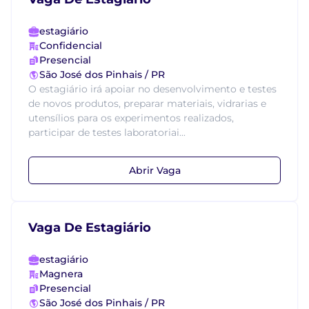
estagiário
Confidencial
Presencial
São José dos Pinhais / PR
O estagiário irá apoiar no desenvolvimento e testes
de novos produtos, preparar materiais, vidrarias e
utensílios para os experimentos realizados,
participar de testes laboratoriai...
Abrir Vaga
Vaga De Estagiário
estagiário
Magnera
Presencial
São José dos Pinhais / PR