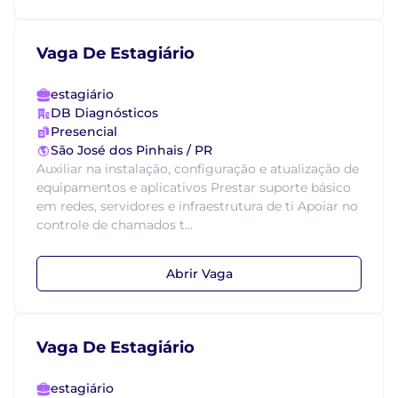
Vaga De Estagiário
estagiário
DB Diagnósticos
Presencial
São José dos Pinhais / PR
Auxiliar na instalação, configuração e atualização de
equipamentos e aplicativos Prestar suporte básico
em redes, servidores e infraestrutura de ti Apoiar no
controle de chamados t...
Abrir Vaga
Vaga De Estagiário
estagiário