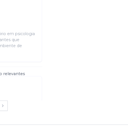
ório em psicologia
dantes que
mbiente de
o relevantes
tir do 4 período.