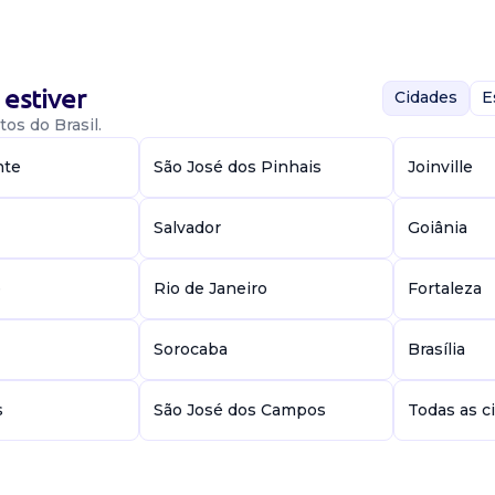
rário: De segunda
anhar ...
estiver
Cidades
E
os do Brasil.
nte
São José dos Pinhais
Joinville
Salvador
Goiânia
io em direito -
o 6 período
e
Rio de Janeiro
Fortaleza
er processo c...
Sorocaba
Brasília
s
São José dos Campos
Todas as c