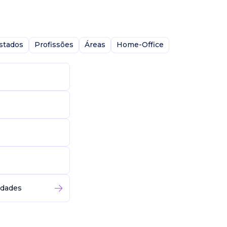
stados
Profissões
Áreas
Home-Office
idades