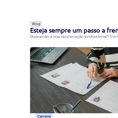
Recife / PE
Estágio em administração. Atividades: Rotina
departamento pessoal. Escala: Segunda a sext
as 15h. Remuneração: R$ 700,00 + benefícios. A
Blog
Esteja sempre um passo a fr
Buscando a sua recolocação profissional? Conf
Vaga De Estagiário
estagiário
Confidencial
Presencial
Recife / PE
Estágio em contabilidade Comece sua carreir
contabilidade! Essa chance é pra você! Sobre 
contábil e fiscal Requisitos: Ciências contábeis 
período) E...
Vaga De Estagiário
Carreira