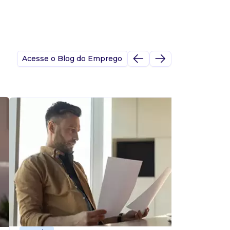
Acesse o Blog do Emprego
A
s
p