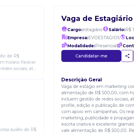
Vaga de Estagiário
Cargo:
estagiário
Salário:
R$ 
Empresa:
EVOESTAGIOS
Loc
Modalidade:
Presencial
Cont
Candidatar-me
lio de R$
 horário flexível
edes sociais, at...
Descrição Geral
Vaga de estágio em marketing com 
alimentação de R$ 500,00, com horár
incluem gestão de redes sociais, a
profile, edição e publicação de con
com apoio em campanhas. Os requi
marketing, publicidade e propagand
escrita criativa e excelente gramáti
olsa auxílio de R$
vale alimentação de R$ 500,00. Req