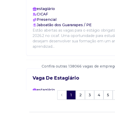
estagiário
CICAF
Presencial
Jaboatão dos Guararapes / PE
Estão abertas as vagas para o estágio obrigat
2026.2 no cicaf. Uma oportunidade para estu
desejam desenvolver sua formação em um a
aprendizad...
Confira outras 138066 vagas de empreg
Vaga De Estagiário
estagiário
1
2
3
4
5
NUDEP
Presencial
Recife / PE
Vaga de estágio em nutrição. Requisitos: A par