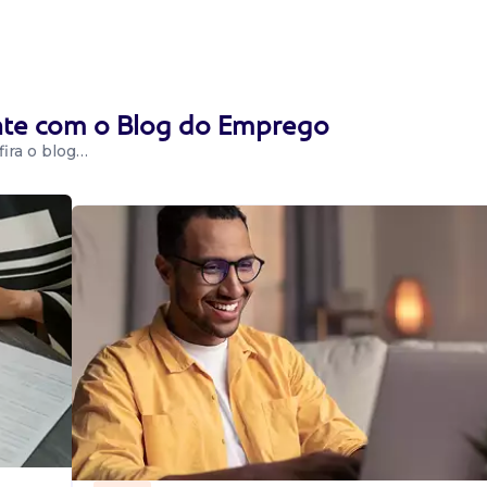
s de
a. Horário: 08h
té ....
ente com o Blog do Emprego
ira o blog…
a na
a vaga: Área
(a partir do 4