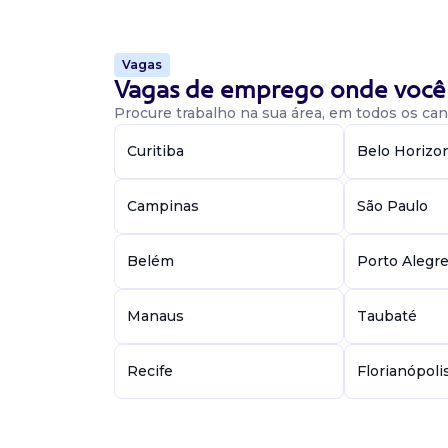
Benefícios: R$ 800,00+ auxílio-Transporte. Ho
a sexta-Feira, das 8h às 13h. Atividades: Acomp
Vagas
Vagas de emprego onde você 
Vaga De Estagiário
Procure trabalho na sua área, em todos os cant
estagiário
Curitiba
Belo Horizo
Grupo Abraz
Presencial
Campinas
São Paulo
Recife / PE
Escritório de advocacia contrata vaga de estág
Área cível. Requisitos: Cursando direito do 4 a
Belém
Porto Alegr
Prática na redação de peças Diferencial conhec
Manaus
Taubaté
Vaga De Estagiário
Recife
Florianópoli
estagiário
Confidencial
Presencial