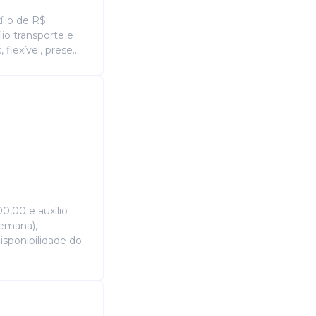
lio de R$
io transporte e
flexível, prese...
0,00 e auxílio
semana),
isponibilidade do