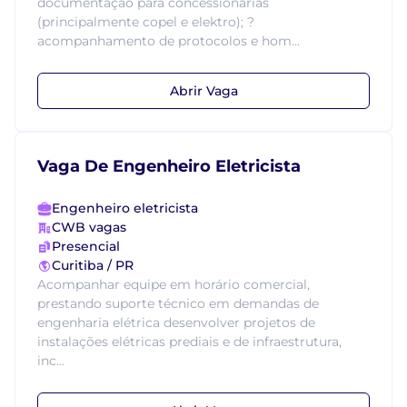
documentação para concessionárias
(principalmente copel e elektro); ?
acompanhamento de protocolos e hom...
Abrir Vaga
Vaga De Engenheiro Eletricista
Engenheiro eletricista
CWB vagas
Presencial
Curitiba / PR
Acompanhar equipe em horário comercial,
prestando suporte técnico em demandas de
engenharia elétrica desenvolver projetos de
instalações elétricas prediais e de infraestrutura,
inc...