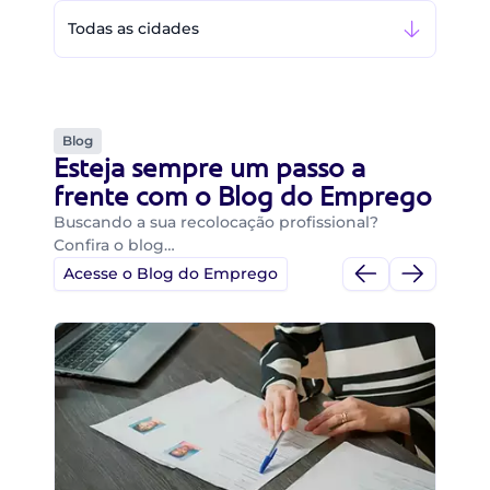
Todas as cidades
Blog
Esteja sempre um passo a
frente com o Blog do Emprego
Buscando a sua recolocação profissional?
Confira o blog…
Acesse o Blog do Emprego
Di
Di
B
O 
um
ca