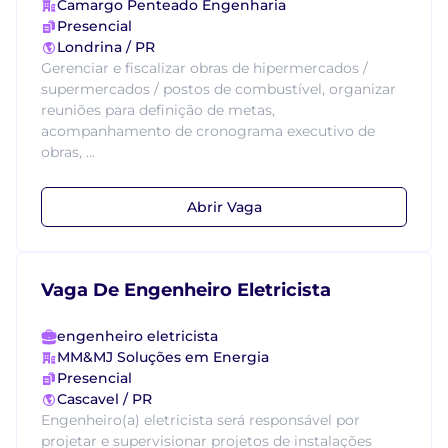
Camargo Penteado Engenharia
Presencial
Londrina / PR
Gerenciar e fiscalizar obras de hipermercados /
supermercados / postos de combustível, organizar
reuniões para definição de metas,
acompanhamento de cronograma executivo de
obras, ...
Abrir Vaga
Vaga De Engenheiro Eletricista
engenheiro eletricista
MM&MJ Soluções em Energia
Presencial
Cascavel / PR
Engenheiro(a) eletricista será responsável por
projetar e supervisionar projetos de instalações