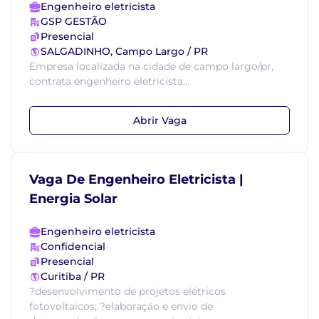
Engenheiro eletricista
GSP GESTÃO
Presencial
SALGADINHO, Campo Largo / PR
Empresa localizada na cidade de campo largo/pr,
contrata engenheiro eletricista...
Abrir Vaga
Vaga De Engenheiro Eletricista |
Energia Solar
Engenheiro eletricista
Confidencial
Presencial
Curitiba / PR
?desenvolvimento de projetos elétricos
fotovoltaicos; ?elaboração e envio de