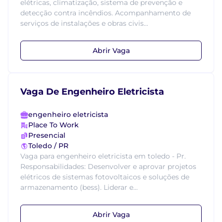
elétricas, climatização, sistema de prevenção e
detecção contra incêndios. Acompanhamento de
serviços de instalações e obras civis...
Abrir Vaga
Vaga De Engenheiro Eletricista
engenheiro eletricista
Place To Work
Presencial
Toledo / PR
Vaga para engenheiro eletricista em toledo - Pr.
Responsabilidades: Desenvolver e aprovar projetos
elétricos de sistemas fotovoltaicos e soluções de
armazenamento (bess). Liderar e...
Abrir Vaga