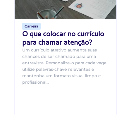
o 
de 
Carreira
O que colocar no currículo
para chamar atenção?
Um currículo atrativo aumenta suas
chances de ser chamado para uma
entrevista. Personalize-o para cada vaga,
utilize palavras-chave relevantes e
mantenha um formato visual limpo e
profissional...