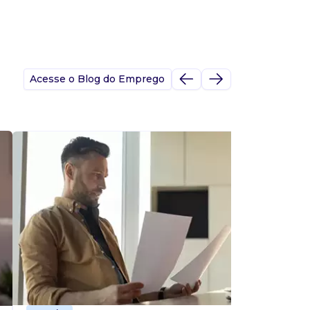
Acesse o Blog do Emprego
A
s
p