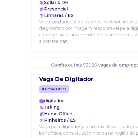
Sollaris DH
Presencial
Linhares / ES
Vaga: digitador(a) de exames local: linhares/e
diagnóstico por imagem responsável pela digi
conferência e lançamento de exames em sist
a correta tran...
Confira outras 53026 vagas de empreg
Vaga De Digitador
Home Office
digitador
Taking
Home Office
Pinheiros / ES
Vaga para digitador(a) com excel avançado, co
benefícios, com atuação híbrida na região de p