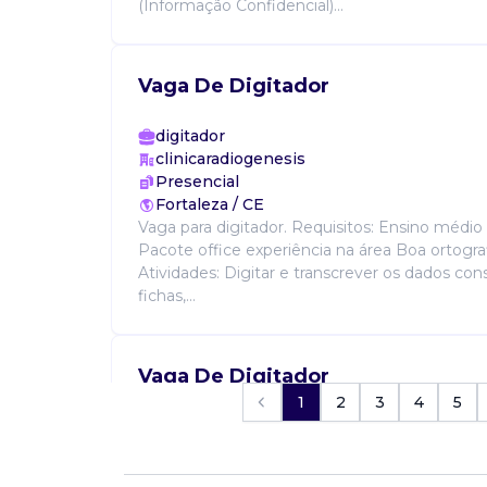
(Informação Confidencial)...
Vaga De Digitador
digitador
clinicaradiogenesis
Presencial
Fortaleza / CE
Vaga para digitador. Requisitos: Ensino médi
Pacote office experiência na área Boa ortograf
Atividades: Digitar e transcrever os dados con
fichas,...
Vaga De Digitador
1
2
3
4
5
digitador
Celularia
Presencial