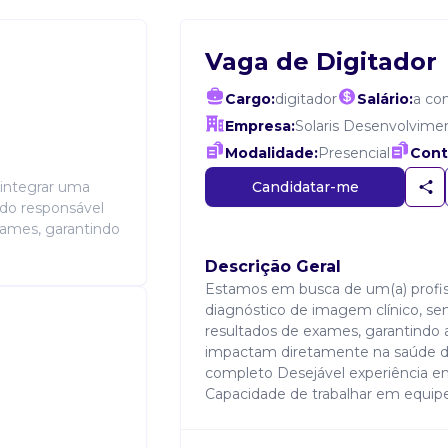
Vaga de Digitador
Cargo:
digitador
Salário:
a co
Empresa:
Solaris Desenvolvim
Modalidade:
Presencial
Cont
Candidatar-me
 integrar uma
ndo responsável
xames, garantindo
Descrição Geral
Estamos em busca de um(a) profiss
diagnóstico de imagem clínico, sen
resultados de exames, garantindo 
impactam diretamente na saúde do
completo Desejável experiência em
Capacidade de trabalhar em equipe