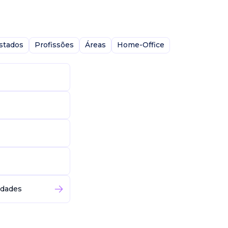
stados
Profissões
Áreas
Home-Office
idades