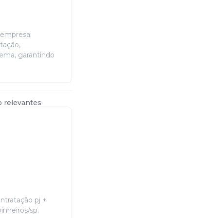
s empresa:
tação,
ema, garantindo
o relevantes
ntratação pj +
inheiros/sp.