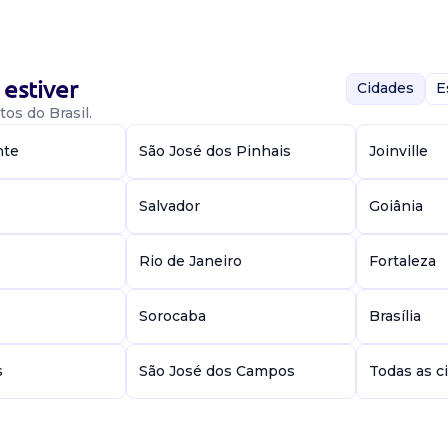
(a) de conteúdo
 criação de
ídeo e imagem.
estiver
Cidades
E
os do Brasil.
nte
São José dos Pinhais
Joinville
Salvador
Goiânia
e
Rio de Janeiro
Fortaleza
(a) de conteúdo
e criação de
Sorocaba
Brasília
 campanhas e
s
São José dos Campos
Todas as c