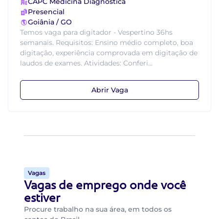
CAPC Medicina Diagnóstica
Presencial
Goiânia / GO
Temos vaga para digitador - Vespertino 36hs
semanais. Requisitos: Ensino médio completo, boa
digitação, experiência comprovada em digitação de
laudos de exames. Atividades: Conferi...
Abrir Vaga
Vagas
Vagas de emprego onde você
estiver
Procure trabalho na sua área, em todos os