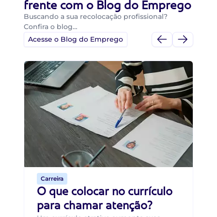
frente com o Blog do Emprego
Buscando a sua recolocação profissional?
Confira o blog…
Acesse o Blog do Emprego
Di
Di
B
O 
um
ca
o 
de 
Carreira
O que colocar no currículo
para chamar atenção?