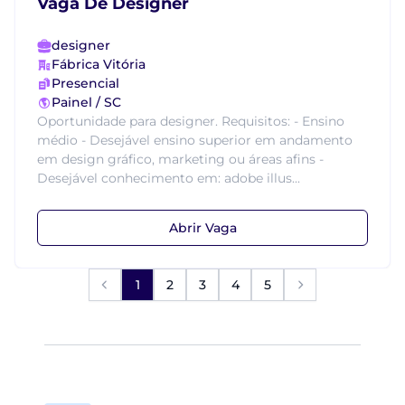
Vaga De Designer
designer
Fábrica Vitória
Presencial
Painel / SC
Oportunidade para designer. Requisitos: - Ensino
médio - Desejável ensino superior em andamento
em design gráfico, marketing ou áreas afins -
Desejável conhecimento em: adobe illus...
Abrir Vaga
1
2
3
4
5