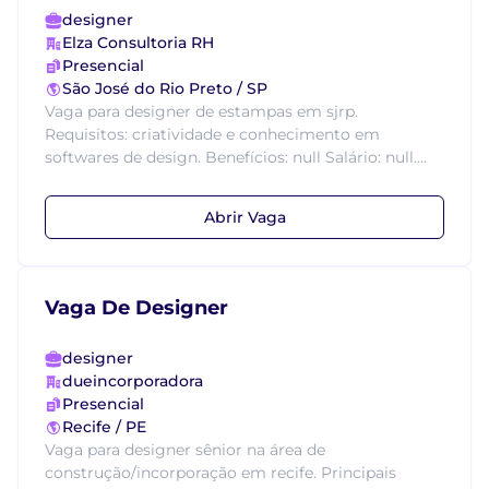
designer
Elza Consultoria RH
Presencial
São José do Rio Preto / SP
Vaga para designer de estampas em sjrp.
Requisitos: criatividade e conhecimento em
softwares de design. Benefícios: null Salário: null....
Abrir Vaga
Vaga De Designer
designer
dueincorporadora
Presencial
Recife / PE
Vaga para designer sênior na área de
construção/incorporação em recife. Principais