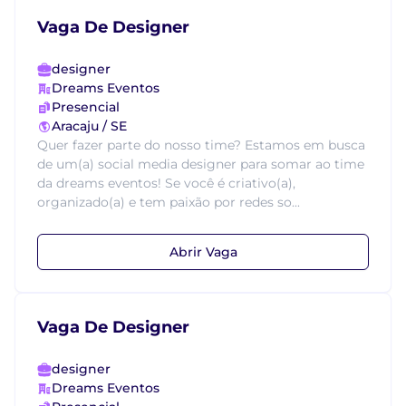
Vaga De Designer
designer
Dreams Eventos
Presencial
Aracaju / SE
Quer fazer parte do nosso time? Estamos em busca
de um(a) social media designer para somar ao time
da dreams eventos! Se você é criativo(a),
organizado(a) e tem paixão por redes so...
Abrir Vaga
Vaga De Designer
designer
Dreams Eventos