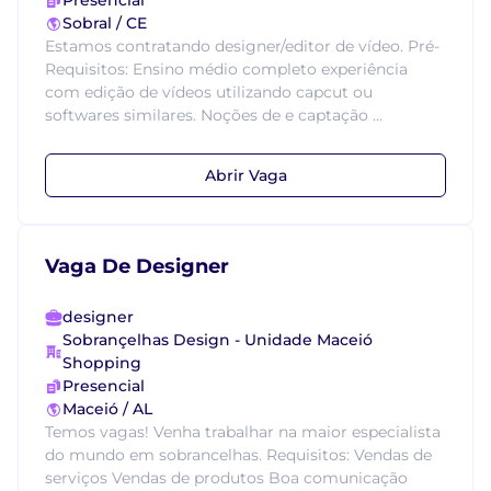
Presencial
Sobral / CE
Estamos contratando designer/editor de vídeo. Pré-
Requisitos: Ensino médio completo experiência
com edição de vídeos utilizando capcut ou
softwares similares. Noções de e captação ...
Abrir Vaga
Vaga De Designer
designer
Sobrançelhas Design - Unidade Maceió
Shopping
Presencial
Maceió / AL
Temos vagas! Venha trabalhar na maior especialista
do mundo em sobrancelhas. Requisitos: Vendas de
serviços Vendas de produtos Boa comunicação