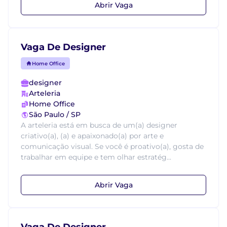
Abrir Vaga
Vaga De Designer
Home Office
designer
Arteleria
Home Office
São Paulo / SP
A arteleria está em busca de um(a) designer
criativo(a), (a) e apaixonado(a) por arte e
comunicação visual. Se você é proativo(a), gosta de
trabalhar em equipe e tem olhar estratég...
Abrir Vaga