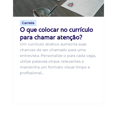
o 
de 
Carreira
O que colocar no currículo
para chamar atenção?
Um currículo atrativo aumenta suas
chances de ser chamado para uma
entrevista. Personalize-o para cada vaga,
utilize palavras-chave relevantes e
mantenha um formato visual limpo e
profissional...