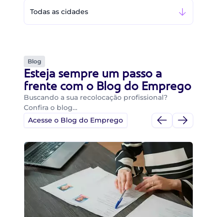
Todas as cidades
Blog
Esteja sempre um passo a
frente com o Blog do Emprego
Buscando a sua recolocação profissional?
Confira o blog…
Acesse o Blog do Emprego
Di
Di
B
O 
um
ca