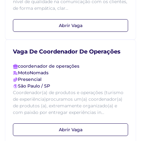
nível de qualidade na comunicação com os clientes,
de forma empática, clar...
Abrir Vaga
Vaga De Coordenador De Operações
coordenador de operações
MotoNomads
Presencial
São Paulo / SP
Coordenador(a) de produtos e operações (turismo
de experiência)procuramos um(a) coordenador(a)
de produtos (a), extremamente organizado(a) e
com paixão por entregar experiências in...
Abrir Vaga