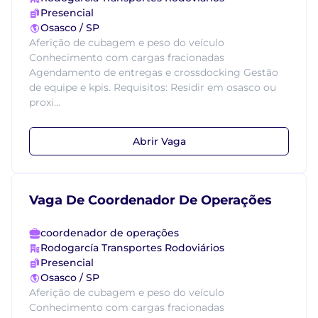
Presencial
Osasco / SP
Aferição de cubagem e peso do veículo
Conhecimento com cargas fracionadas
Agendamento de entregas e crossdocking Gestão
de equipe e kpis. Requisitos: Residir em osasco ou
proxi...
Abrir Vaga
Vaga De Coordenador De Operações
coordenador de operações
Rodogarcía Transportes Rodoviários
Presencial
Osasco / SP
Aferição de cubagem e peso do veículo
Conhecimento com cargas fracionadas