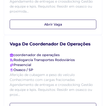
Agendamento de entregas e crossdocking Gestão
de equipe e kpis. Requisitos: Residir em osasco ou
proximida...
Abrir Vaga
Vaga De Coordenador De Operações
coordenador de operações
Rodogarcía Transportes Rodoviários
Presencial
Osasco / SP
Aferição de cubagem e peso do veículo
Conhecimento com cargas fracionadas
Agendamento de entregas e crossdocking Gestão
de equipe e kpis. Requisitos: Residir em osasco ou
proxi...