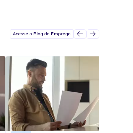
Acesse o Blog do Emprego
A
s
p