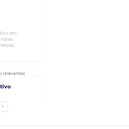
 foco em
ncipais
rativas,
o relevantes
tivo
 foco em