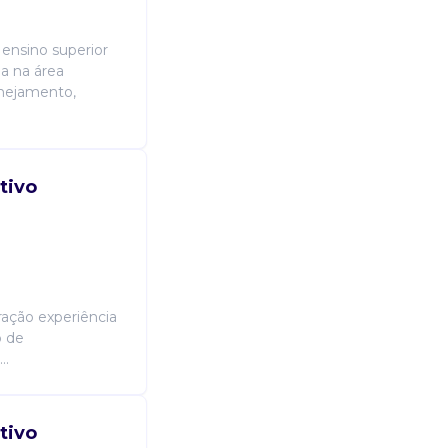
 ensino superior
a na área
anejamento,
tivo
ração experiência
o de
..
tivo