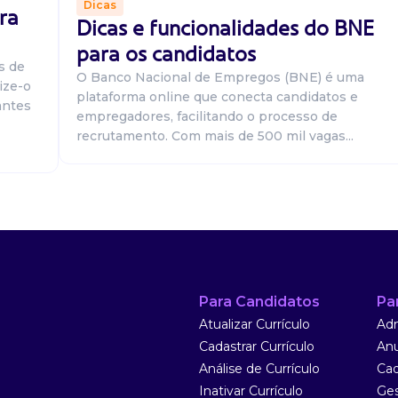
tivo
Dicas
ra
Dicas e funcionalidades do BNE
para os candidatos
s de
O Banco Nacional de Empregos (BNE) é uma
ize-o
plataforma online que conecta candidatos e
antes
empregadores, facilitando o processo de
om as seguintes
recrutamento. Com mais de 500 mil vagas...
m conjunto com a
to politico-...
tivo
Para Candidatos
Pa
Atualizar Currículo
Adm
al unic patos de
Cadastrar Currículo
Anu
 equipe,
Análise de Currículo
Cad
experiência em
Inativar Currículo
Ges