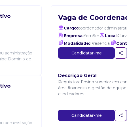
tivo
Vaga de Coordenad
Cargo:
coordenador administrat
Empresa:
YemSer
Local:
Curv
Modalidade:
Presencial
Cont
Candidatar-me
ou administração
quipe Domínio de
..
Descrição Geral
Requisitos: Ensino superior em con
tivo
área financeira e gestão de equipe
e indicadores.
Candidatar-me
ou administração