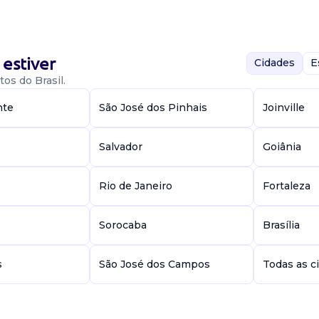
ncipais
rativas,
estiver
Cidades
E
os do Brasil.
tivo
nte
São José dos Pinhais
Joinville
Salvador
Goiânia
uma Escola de
e
Rio de Janeiro
Fortaleza
ssados pode
ação
Sorocaba
Brasília
s
São José dos Campos
Todas as c
tivo