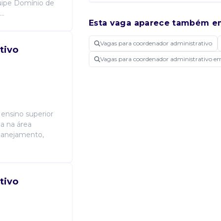
quipe Domínio de
..
Esta vaga aparece também e
Vagas para coordenador administrativo
tivo
Vagas para coordenador administrativo 
 ensino superior
a na área
planejamento,
tivo