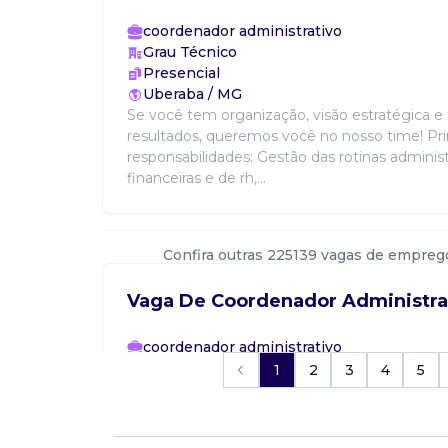
coordenador administrativo
Grau Técnico
Presencial
Uberaba / MG
Se você tem organização, visão estratégica e
resultados, queremos você no nosso time! Pri
responsabilidades: Gestão das rotinas administ
financeiras e de rh,...
Confira outras 225139 vagas de empreg
Vaga De Coordenador Administra
coordenador administrativo
Grau Técnico
1
2
3
4
5
Presencial
Uberaba / MG
Se você tem organização, visão estratégica e