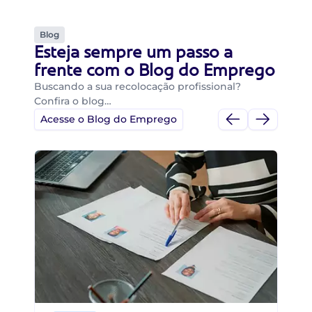
Blog
Esteja sempre um passo a
frente com o Blog do Emprego
Buscando a sua recolocação profissional?
Confira o blog…
Acesse o Blog do Emprego
Di
Di
B
O 
um
ca
o 
de 