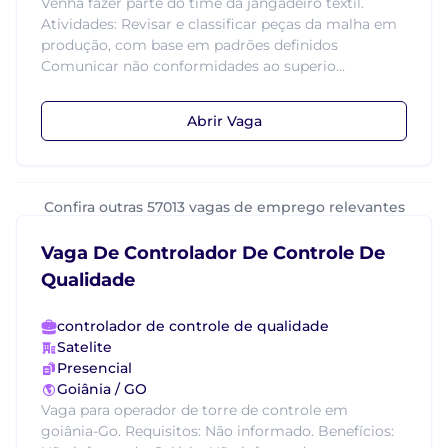
Venha fazer parte do time da jangadeiro têxtil.
Atividades: Revisar e classificar peças da malha em
produção, com base em padrões definidos
Comunicar não conformidades ao superio...
Abrir Vaga
Confira outras 57013 vagas de emprego relevantes
Vaga De Controlador De Controle De
Qualidade
controlador de controle de qualidade
Satelite
Presencial
Goiânia / GO
Vaga para operador de torre de controle em
goiânia-Go. Requisitos: Não informado. Benefícios: