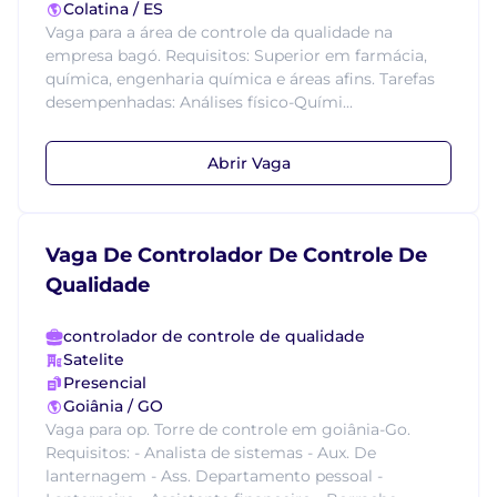
Colatina / ES
Vaga para a área de controle da qualidade na
empresa bagó. Requisitos: Superior em farmácia,
química, engenharia química e áreas afins. Tarefas
desempenhadas: Análises físico-Quími...
Abrir Vaga
Vaga De Controlador De Controle De
Qualidade
controlador de controle de qualidade
Satelite
Presencial
Goiânia / GO
Vaga para op. Torre de controle em goiânia-Go.
Requisitos: - Analista de sistemas - Aux. De
lanternagem - Ass. Departamento pessoal -