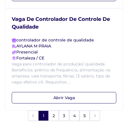
Vaga De Controlador De Controle De
Qualidade
controlador de controle de qualidade
AYLANA M PRAIA
Presencial
Fortaleza / CE
Vaga para controlador de produção/ qualidade.
Benefícios: prêmio de frequência, alimentação na
empresa, vale transporte, férias, 13 salário, tipo de
vaga: efetivo clt. Requisitos: ...
Abrir Vaga
1
2
3
4
5