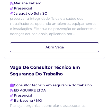
Mariana Falcaro
Presencial
Jaraguá do Sul / SC
preservar a integridade física e a saúde dos
trabalhadores, operando ambientes, equipamentos
e instalações. Ele atua na prevenção de acidentes e
doenças ocupacionais, aplicando nor...
Abrir Vaga
Vaga De Consultor Técnico Em
Segurança Do Trabalho
Consultor técnico em segurança do trabalho
ED AGUIRRE LTDA
Presencial
Barbacena / MG
Planejar, organizar, controlar e assessorar as