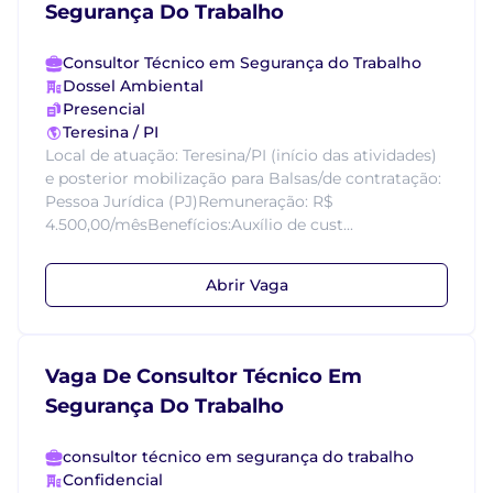
Segurança Do Trabalho
Consultor Técnico em Segurança do Trabalho
Dossel Ambiental
Presencial
Teresina / PI
Local de atuação: Teresina/PI (início das atividades)
e posterior mobilização para Balsas/de contratação:
Pessoa Jurídica (PJ)Remuneração: R$
4.500,00/mêsBenefícios:Auxílio de cust...
Abrir Vaga
Vaga De Consultor Técnico Em
Segurança Do Trabalho
consultor técnico em segurança do trabalho
Confidencial