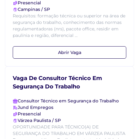
Presencial
Campinas / SP
Requisitos: formação técnica ou superior na área de
segurança do trabalho, conhecimento das normas
regulamentadoras (nrs), pacote office, residir em
paulínia e região, diferencial ...
Abrir Vaga
Vaga De Consultor Técnico Em
Segurança Do Trabalho
Consultor Técnico em Segurança do Trabalho
Jund Empregos
Presencial
Várzea Paulista / SP
OPORTUNIDADE PARA TÉCNICO(A) DE
SEGURANÇA DO TRABALHO EM VÁRZEA PAULISTA