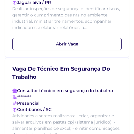
Jaguariaíva / PR
Realizar inspeções de segurança e identificar riscos,
garantir o cumprimento das nrs no ambiente
industrial, ministrar treinamentos, acompanhar
indicadores e elaborar relatórios, a...
Abrir Vaga
Vaga De Técnico Em Segurança Do
Trabalho
Consultor técnico em segurança do trabalho
********
Presencial
Curitibanos / SC
Atividades a serem realizadas: - criar, organizar e
salvar arquivos em pastas cpj (sistema jurídico); -
alimentar planilhas de excel; - emitir comunicações