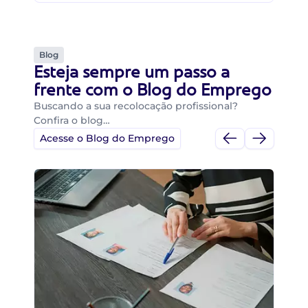
Blog
Esteja sempre um passo a
frente com o Blog do Emprego
Buscando a sua recolocação profissional?
Confira o blog…
Acesse o Blog do Emprego
Di
Di
B
O 
um
ca
o 
de 