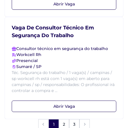
Abrir Vaga
Vaga De Consultor Técnico Em
Segurança Do Trabalho
Consultor técnico em segurança do trabalho
Workcell Rh
Presencial
Sumaré / SP
Téc. Segurança do trabalho / 1 vaga(s) / campinas /
sp workcell rh está com 1 vaga(s) em aberto para
campinas / sp / responsabilidades: O profissional irá
controlar a compra e ...
Abrir Vaga
1
2
3