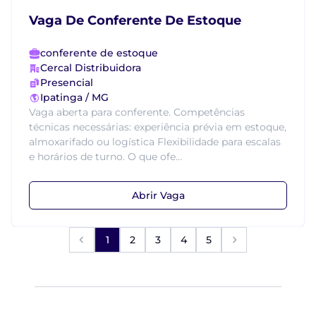
Vaga De Conferente De Estoque
conferente de estoque
Cercal Distribuidora
Presencial
Ipatinga / MG
Vaga aberta para conferente. Competências
técnicas necessárias: experiência prévia em estoque,
almoxarifado ou logística Flexibilidade para escalas
e horários de turno. O que ofe...
Abrir Vaga
1
2
3
4
5