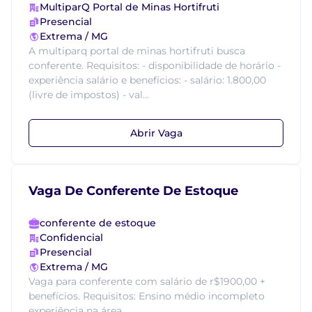
MultiparQ Portal de Minas Hortifruti
Presencial
Extrema / MG
A multiparq portal de minas hortifruti busca
conferente. Requisitos: - disponibilidade de horário -
experiência salário e benefícios: - salário: 1.800,00
(livre de impostos) - val...
Abrir Vaga
Vaga De Conferente De Estoque
conferente de estoque
Confidencial
Presencial
Extrema / MG
Vaga para conferente com salário de r$1900,00 +
benefícios. Requisitos: Ensino médio incompleto
experiência na área....