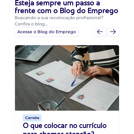
Esteja sempre um passo a
frente com o Blog do Emprego
Buscando a sua recolocação profissional?
Confira o blog…
Acesse o Blog do Emprego
Di
Di
B
O 
um
ca
o 
de 
Carreira
O que colocar no currículo