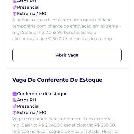
Attos RH
Presencial
Extrema / MG
A agência attos rh está com uma oportunidade
temporária com chance de efetivação em extrema -
mg! Salário: R$ 2.042,96 benefícios: Vale
alimentação de r$250,00 + alimentação na emp...
Abrir Vaga
Vaga De Conferente De Estoque
Conferente de estoque
Attos RH
Presencial
Extrema / MG
Vaga temporária para conferente ii em extrema -
mg. Salário: R$ 2.042,96 benefícios: Va: R$ 250,00,
refeição no local, seguro de vida e fretado. Horário: