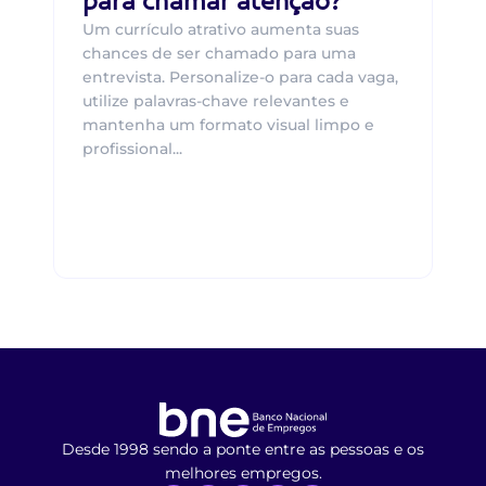
para chamar atenção?
Um currículo atrativo aumenta suas
chances de ser chamado para uma
entrevista. Personalize-o para cada vaga,
utilize palavras-chave relevantes e
mantenha um formato visual limpo e
profissional...
Desde 1998 sendo a ponte entre as pessoas e os
melhores empregos.