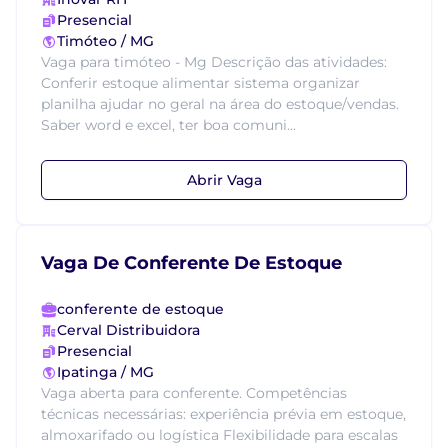
Presencial
Timóteo / MG
Vaga para timóteo - Mg Descrição das atividades:
Conferir estoque alimentar sistema organizar
planilha ajudar no geral na área do estoque/vendas.
Saber word e excel, ter boa comuni...
Abrir Vaga
Vaga De Conferente De Estoque
conferente de estoque
Cerval Distribuidora
Presencial
Ipatinga / MG
Vaga aberta para conferente. Competências
técnicas necessárias: experiência prévia em estoque,
almoxarifado ou logística Flexibilidade para escalas