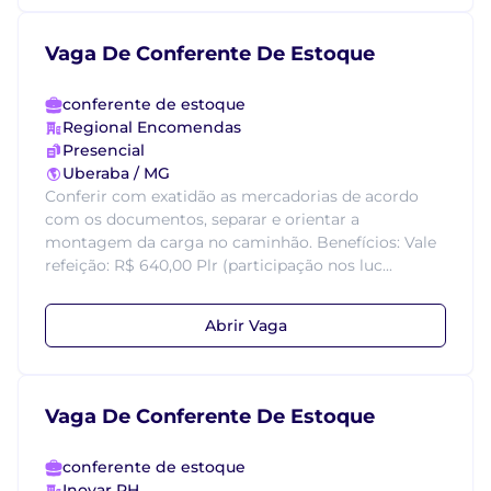
Vaga De Conferente De Estoque
conferente de estoque
Regional Encomendas
Presencial
Uberaba / MG
Conferir com exatidão as mercadorias de acordo
com os documentos, separar e orientar a
montagem da carga no caminhão. Benefícios: Vale
refeição: R$ 640,00 Plr (participação nos luc...
Abrir Vaga
Vaga De Conferente De Estoque
conferente de estoque
Inovar RH