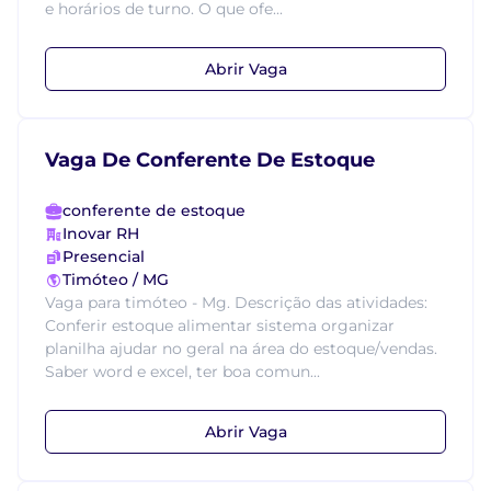
e horários de turno. O que ofe...
Abrir Vaga
Vaga De Conferente De Estoque
conferente de estoque
Inovar RH
Presencial
Timóteo / MG
Vaga para timóteo - Mg. Descrição das atividades:
Conferir estoque alimentar sistema organizar
planilha ajudar no geral na área do estoque/vendas.
Saber word e excel, ter boa comun...
Abrir Vaga