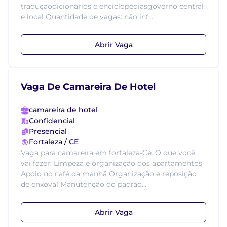
traduçãodicionários e enciclopédiasgoverno central
e local Quantidade de vagas: não inf...
Abrir Vaga
Vaga De Camareira De Hotel
camareira de hotel
Confidencial
Presencial
Fortaleza / CE
Vaga para camareira em fortaleza-Ce. O que você
vai fazer: Limpeza e organização dos apartamentos
Apoio no café da manhã Organização e reposição
de enxoval Manutenção do padrão...
Abrir Vaga