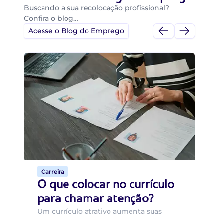
Buscando a sua recolocação profissional?
Confira o blog…
Acesse o Blog do Emprego
Di
Di
B
O 
um
ca
o 
de 
Carreira
O que colocar no currículo
para chamar atenção?
Um currículo atrativo aumenta suas