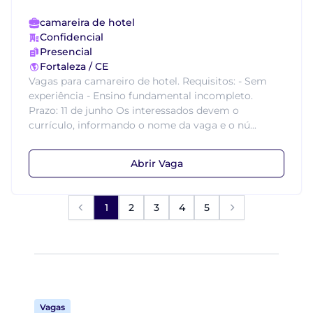
camareira de hotel
Confidencial
Presencial
Fortaleza / CE
Vagas para camareiro de hotel. Requisitos: - Sem
experiência - Ensino fundamental incompleto.
Prazo: 11 de junho Os interessados devem o
currículo, informando o nome da vaga e o nú...
Abrir Vaga
1
2
3
4
5
Vagas