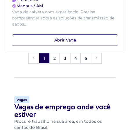
Manaus / AM
Vaga de cabista com experiência. Precisa
compreender sobre as soluções de transmissão de
dados....
Abrir Vaga
1
2
3
4
5
Vagas
Vagas de emprego onde você
estiver
Procure trabalho na sua área, em todos os
cantos do Brasil.