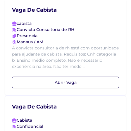
Vaga De Cabista
cabista
Convicta Consultoria de RH
Presencial
Manaus / AM
A convicta consultoria de rh está com oportunidade
para ajudante de cabista. Requisitos: Cnh categoria
b. Ensino médio completo. Não é necessário
experiência na área. Não ter medo ...
Abrir Vaga
Vaga De Cabista
Cabista
Confidencial