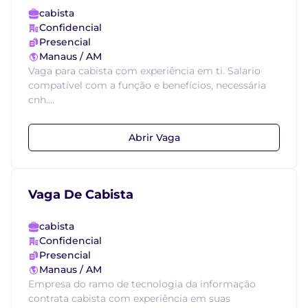
cabista
Confidencial
Presencial
Manaus / AM
Vaga para cabista com experiência em ti. Salario
compatível com a função e benefícios, necessária
cnh....
Abrir Vaga
Vaga De Cabista
cabista
Confidencial
Presencial
Manaus / AM
Empresa do ramo de tecnologia da informação
contrata cabista com experiência em suas