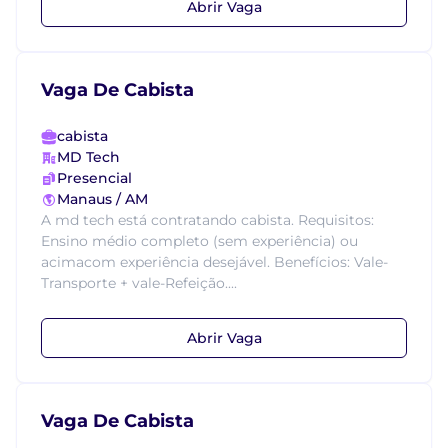
Abrir Vaga
Vaga De Cabista
cabista
MD Tech
Presencial
Manaus / AM
A md tech está contratando cabista. Requisitos:
Ensino médio completo (sem experiência) ou
acimacom experiência desejável. Benefícios: Vale-
Transporte + vale-Refeição....
Abrir Vaga
Vaga De Cabista