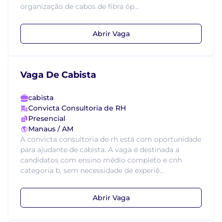
organização de cabos de fibra óp...
Abrir Vaga
Vaga De Cabista
cabista
Convicta Consultoria de RH
Presencial
Manaus / AM
A convicta consultoria de rh está com oportunidade
para ajudante de cabista. A vaga é destinada a
candidatos com ensino médio completo e cnh
categoria b, sem necessidade de experiê...
Abrir Vaga