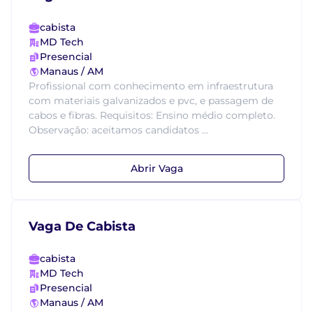
cabista
MD Tech
Presencial
Manaus / AM
Profissional com conhecimento em infraestrutura
com materiais galvanizados e pvc, e passagem de
cabos e fibras. Requisitos: Ensino médio completo.
Observação: aceitamos candidatos ...
Abrir Vaga
Vaga De Cabista
cabista
MD Tech
Presencial
Manaus / AM