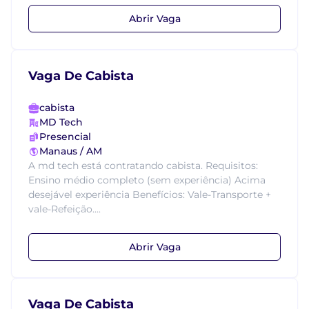
Abrir Vaga
Vaga De Cabista
cabista
MD Tech
Presencial
Manaus / AM
A md tech está contratando cabista. Requisitos:
Ensino médio completo (sem experiência) Acima
desejável experiência Benefícios: Vale-Transporte +
vale-Refeição....
Abrir Vaga
Vaga De Cabista