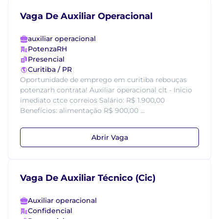
Vaga De Auxiliar Operacional
auxiliar operacional
PotenzaRH
Presencial
Curitiba / PR
Oportunidade de emprego em curitiba rebouças
potenzarh contrata! Auxiliar operacional clt - Início
imediato ctce correios Salário: R$ 1.900,00
Benefícios: alimentação R$ 900,00 ...
Abrir Vaga
Vaga De Auxiliar Técnico (Cic)
Auxiliar operacional
Confidencial