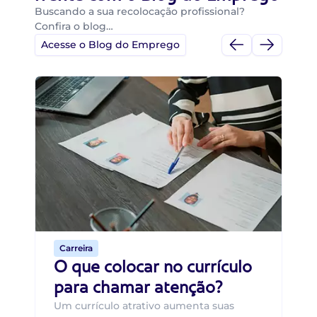
Buscando a sua recolocação profissional?
Confira o blog…
Acesse o Blog do Emprego
Di
Di
B
O 
um
ca
o 
de 
Carreira
O que colocar no currículo
para chamar atenção?
Um currículo atrativo aumenta suas