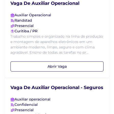
Vaga De Auxiliar Operacional
Auxiliar Operacional
Randstad
Presencial
Curitiba / PR
Trabalho simples e organizado na linha de produção
e montagem de aparelhos eletrônicos em um
ambiente moderno, limpo, seguro e com clima
agradável. Ensino de todas as tarefas no pr...
Abrir Vaga
Vaga De Auxiliar Operacional - Seguros
Auxiliar operacional
Confidencial
Presencial