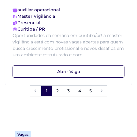
auxiliar operacional
Master Vigilância
Presencial
Curitiba / PR
Oportunidades da semana em curitiba/pr! a master
vigilância está com novas vagas abertas para quem
busca crescimento profissional e novos desafios em
um ambiente estruturado e com...
Abrir Vaga
1
2
3
4
5
Vagas