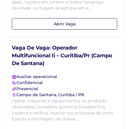
pago, registro em carteira e aceita 1 emprego.
Atividade: contagem de estoque em e...
Abrir Vaga
Vaga De Vaga: Operador
Multifuncional Ii – Curitiba/Pr (Campo
De Santana)
Auxiliar operacional
Confidencial
Presencial
Campo de Santana, Curitiba / PR
Operar máquinas e equipamentos na produção
(dobradeira, cortadeira, policorte, furadeira fixa,
lixadeira e retífica). Auxiliar nos processos de corte,
furação e montagem de chapas ...