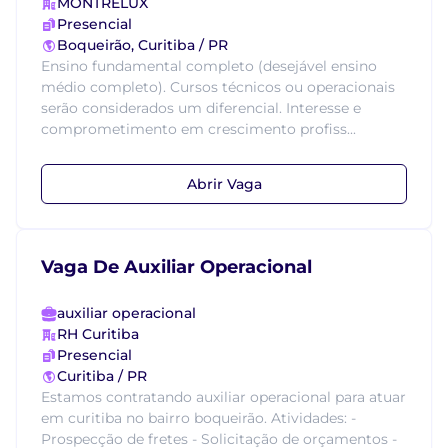
MONTRELUX
Presencial
Boqueirão, Curitiba / PR
Ensino fundamental completo (desejável ensino
médio completo). Cursos técnicos ou operacionais
serão considerados um diferencial. Interesse e
comprometimento em crescimento profiss...
Abrir Vaga
Vaga De Auxiliar Operacional
auxiliar operacional
RH Curitiba
Presencial
Curitiba / PR
Estamos contratando auxiliar operacional para atuar
em curitiba no bairro boqueirão. Atividades: -
Prospecção de fretes - Solicitação de orçamentos -