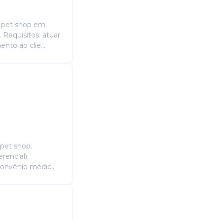
e pet shop em
 Requisitos: atuar
nto ao clie...
 pet shop.
rencial).
 convênio médic...