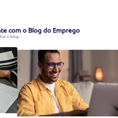
ente com o Blog do Emprego
ira o blog…
 consultas, via
petiscos,
disponível p...
- e - com ou sem