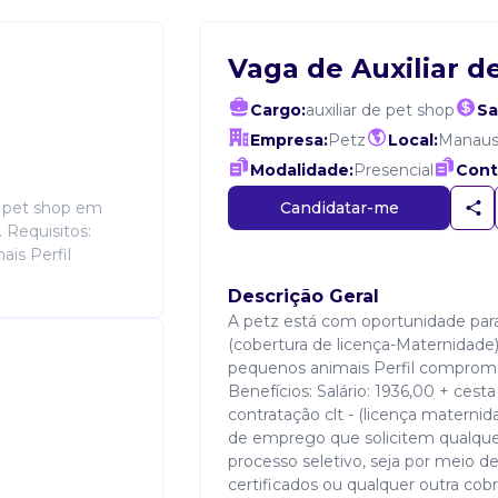
Vaga de Auxiliar d
Cargo:
auxiliar de pet shop
Sa
Empresa:
Petz
Local:
Manau
Modalidade:
Presencial
Cont
Candidatar-me
e pet shop em
 Requisitos:
is Perfil
Descrição Geral
A petz está com oportunidade para
(cobertura de licença-Maternidade
pequenos animais Perfil comprometi
Benefícios: Salário: 1936,00 + cest
contratação clt - (licença materni
de emprego que solicitem qualquer
processo seletivo, seja por meio de 
certificados ou qualquer outra c