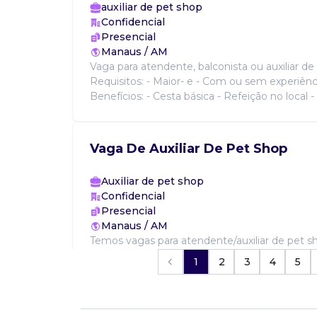
auxiliar de pet shop
Confidencial
Presencial
Manaus / AM
Vaga para atendente, balconista ou auxiliar de
Requisitos: - Maior- e - Com ou sem experiência
Benefícios: - Cesta básica - Refeição no local -
Vaga De Auxiliar De Pet Shop
Auxiliar de pet shop
Confidencial
Presencial
Manaus / AM
Temos vagas para atendente/auxiliar de pet sh
partir ser (a) ter disponibilidade de horário c
1
2
3
4
5
experiência benefícios: Convênio médico vale re