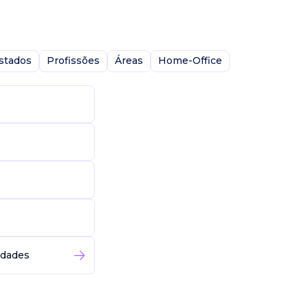
stados
Profissões
Áreas
Home-Office
idades