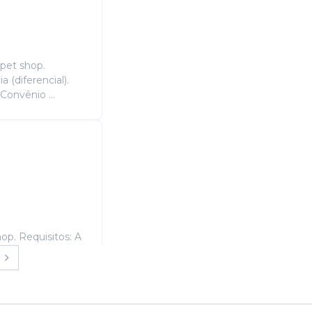
 pet shop.
 (diferencial).
 Convênio ...
op. Requisitos: A
om ou sem
feição ...