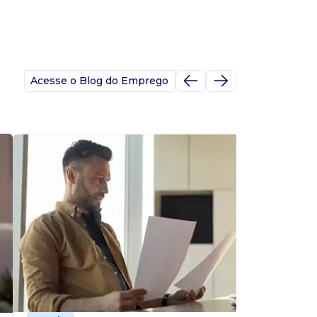
Acesse o Blog do Emprego
A
s
p