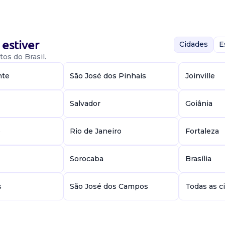
estiver
Cidades
E
os do Brasil.
sta e auxiliar de
nte
São José dos Pinhais
Joinville
iência
 médico vale ...
Salvador
Goiânia
e
Rio de Janeiro
Fortaleza
Sorocaba
Brasília
s
São José dos Campos
Todas as c
. Requisitos: -
vo(a) e (a)
orte - Ce...