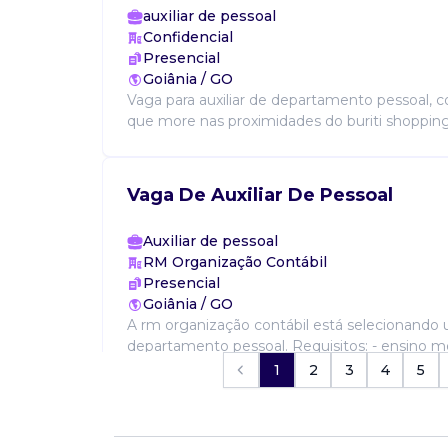
auxiliar de pessoal
Confidencial
Presencial
Goiânia / GO
Vaga para auxiliar de departamento pessoal, 
que more nas proximidades do buriti shopping.
Vaga De Auxiliar De Pessoal
Auxiliar de pessoal
RM Organização Contábil
Presencial
Goiânia / GO
A rm organização contábil está selecionando u
departamento pessoal. Requisitos: - ensino 
(desejável cursando superior em contábeis, ad
1
2
3
4
5
Vaga De Auxiliar De Pessoal