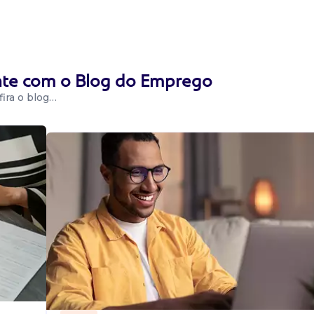
ente com o Blog do Emprego
ira o blog…
 aberta para
cação e noção de
mento. Benefí...