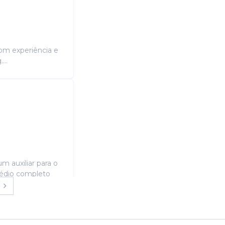
com experiência e
...
m auxiliar para o
médio completo
m ou áreas af...