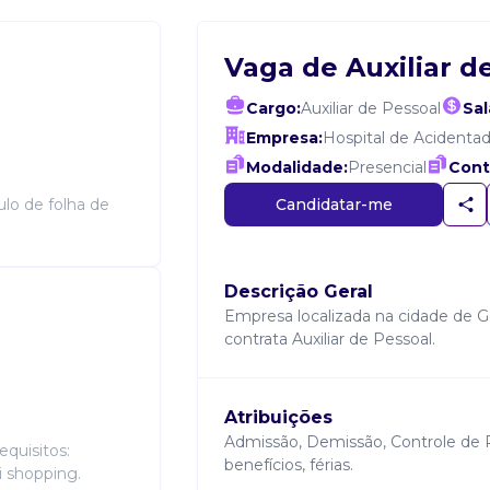
Vaga de Auxiliar d
Cargo:
Auxiliar de Pessoal
Sal
Empresa:
Hospital de Acidenta
Modalidade:
Presencial
Cont
Candidatar-me
lo de folha de
Descrição Geral
Empresa localizada na cidade de
contrata Auxiliar de Pessoal.
Atribuições
Admissão, Demissão, Controle de 
equisitos:
benefícios, férias.
i shopping.