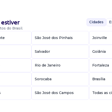
estiver
Cidades
E
os do Brasil.
 aberta para
: Boa comunicação
nte
São José dos Pinhais
Joinville
olha de
Salvador
Goiânia
e
Rio de Janeiro
Fortaleza
Sorocaba
Brasília
s
São José dos Campos
Todas as c
iar para o
édio completo
, conhecimentos