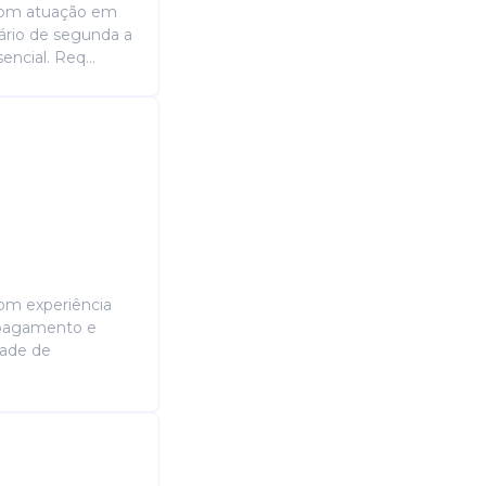
 com atuação em
rário de segunda a
ncial. Req...
com experiência
 pagamento e
dade de