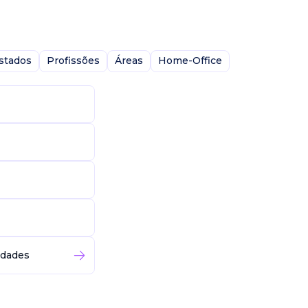
stados
Profissões
Áreas
Home-Office
idades