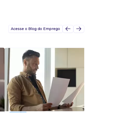
Acesse o Blog do Emprego
A
s
p