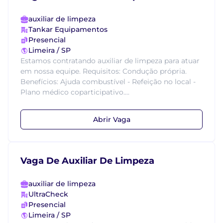
auxiliar de limpeza
Tankar Equipamentos
Presencial
Limeira / SP
Estamos contratando auxiliar de limpeza para atuar
em nossa equipe. Requisitos: Condução própria.
Benefícios: Ajuda combustível - Refeição no local -
Plano médico coparticipativo....
Abrir Vaga
Vaga De Auxiliar De Limpeza
auxiliar de limpeza
UltraCheck
Presencial
Limeira / SP