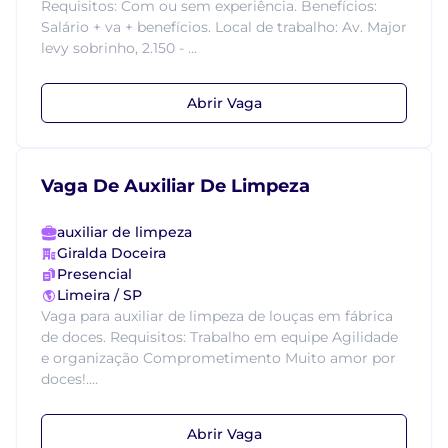
Requisitos: Com ou sem experiência. Benefícios:
Salário + va + benefícios. Local de trabalho: Av. Major
levy sobrinho, 2.150 - ...
Abrir Vaga
Vaga De Auxiliar De Limpeza
auxiliar de limpeza
Giralda Doceira
Presencial
Limeira / SP
Vaga para auxiliar de limpeza de louças em fábrica
de doces. Requisitos: Trabalho em equipe Agilidade
e organização Comprometimento Muito amor por
doces!....
Abrir Vaga