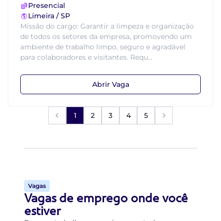
Presencial
Limeira / SP
Missão do cargo: Garantir a limpeza e organização
de todos os setores da empresa, promovendo um
ambiente de trabalho limpo, seguro e agradável
para colaboradores e visitantes. Requ...
Abrir Vaga
1
2
3
4
5
Vagas
Vagas de emprego onde você
estiver