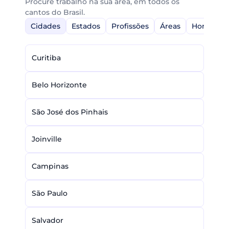
Procure trabalho na sua área, em todos os
cantos do Brasil.
Cidades
Estados
Profissões
Áreas
Home-Off
Curitiba
Belo Horizonte
São José dos Pinhais
Joinville
Campinas
São Paulo
Salvador