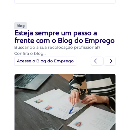
Blog
Esteja sempre um passo a
frente com o Blog do Emprego
Buscando a sua recolocação profissional?
Confira o blog…
Acesse o Blog do Emprego
Di
Di
B
O 
um
ca
o 