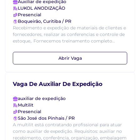
Auxiliar de expedição
LUKOL ANODIZAÇÃO
Presencial
Boqueirão, Curitiba / PR
Recebimento e expedição de materiais de clientes e
fornecedores, realizar as conferencias e controle de
estoque,. Fornecemos treinamento completo...
Abrir Vaga
Vaga De Auxiliar De Expedição
auxiliar de expedição
Multilit
Presencial
São José dos Pinhais / PR
A multilit está contratando profissional para atuar
como auxiliar de expedição. Requisitos: auxiliar no
recebimento, conferência, organização, embalagem