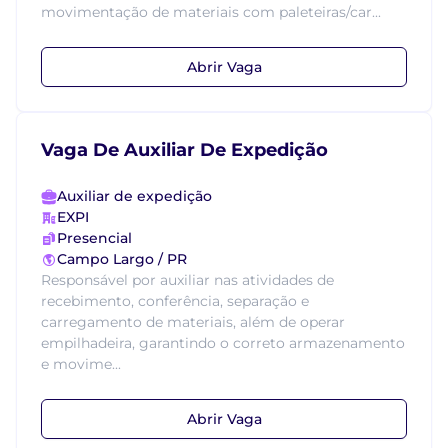
movimentação de materiais com paleteiras/car...
Abrir Vaga
Vaga De Auxiliar De Expedição
Auxiliar de expedição
EXPI
Presencial
Campo Largo / PR
Responsável por auxiliar nas atividades de
recebimento, conferência, separação e
carregamento de materiais, além de operar
empilhadeira, garantindo o correto armazenamento
e movime...
Abrir Vaga