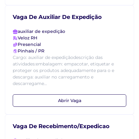
Vaga De Auxiliar De Expedição
auxiliar de expedição
Veloz RH
Presencial
Pinhais / PR
Cargo: auxiliar de expediçãodescrição das
atividades:embalagem: empacotar, etiquetar e
proteger os produtos adequadamente para o e
descarga: auxiliar no carregamento e
descarregame...
Abrir Vaga
Vaga De Recebimento/Expedicao