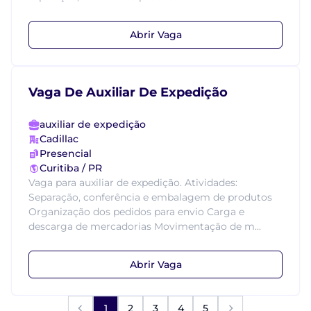
Abrir Vaga
Vaga De Auxiliar De Expedição
auxiliar de expedição
Cadillac
Presencial
Curitiba / PR
Vaga para auxiliar de expedição. Atividades:
Separação, conferência e embalagem de produtos
Organização dos pedidos para envio Carga e
descarga de mercadorias Movimentação de m...
Abrir Vaga
1
2
3
4
5