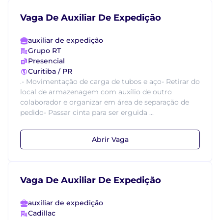
Vaga De Auxiliar De Expedição
auxiliar de expedição
Grupo RT
Presencial
Curitiba / PR
.- Movimentação de carga de tubos e aço- Retirar do
local de armazenagem com auxílio de outro
colaborador e organizar em área de separação de
pedido- Passar cinta para ser erguida ...
Abrir Vaga
Vaga De Auxiliar De Expedição
auxiliar de expedição
Cadillac