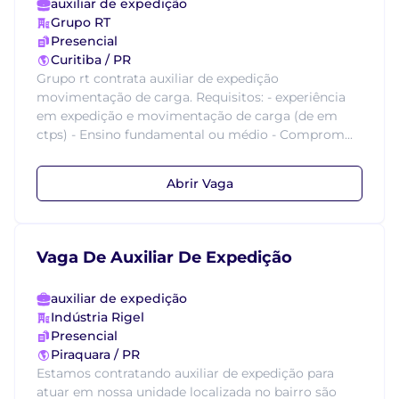
auxiliar de expedição
Grupo RT
Presencial
Curitiba / PR
Grupo rt contrata auxiliar de expedição
movimentação de carga. Requisitos: - experiência
em expedição e movimentação de carga (de em
ctps) - Ensino fundamental ou médio - Comprom...
Abrir Vaga
Vaga De Auxiliar De Expedição
auxiliar de expedição
Indústria Rigel
Presencial
Piraquara / PR
Estamos contratando auxiliar de expedição para
atuar em nossa unidade localizada no bairro são