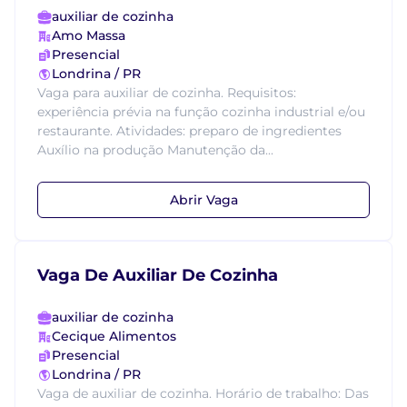
auxiliar de cozinha
Amo Massa
Presencial
Londrina / PR
Vaga para auxiliar de cozinha. Requisitos:
experiência prévia na função cozinha industrial e/ou
restaurante. Atividades: preparo de ingredientes
Auxílio na produção Manutenção da...
Abrir Vaga
Vaga De Auxiliar De Cozinha
auxiliar de cozinha
Cecique Alimentos
Presencial
Londrina / PR
Vaga de auxiliar de cozinha. Horário de trabalho: Das