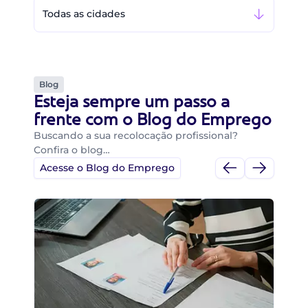
Todas as cidades
Blog
Esteja sempre um passo a
frente com o Blog do Emprego
Buscando a sua recolocação profissional?
Confira o blog…
Acesse o Blog do Emprego
Di
Di
B
O 
um
ca