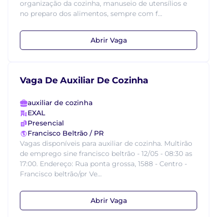
organização da cozinha, manuseio de utensílios e
no preparo dos alimentos, sempre com f...
Abrir Vaga
Vaga De Auxiliar De Cozinha
auxiliar de cozinha
EXAL
Presencial
Francisco Beltrão / PR
Vagas disponíveis para auxiliar de cozinha. Multirão
de emprego sine francisco beltrão - 12/05 - 08:30 as
17:00. Endereço: Rua ponta grossa, 1588 - Centro -
Francisco beltrão/pr Ve...
Abrir Vaga