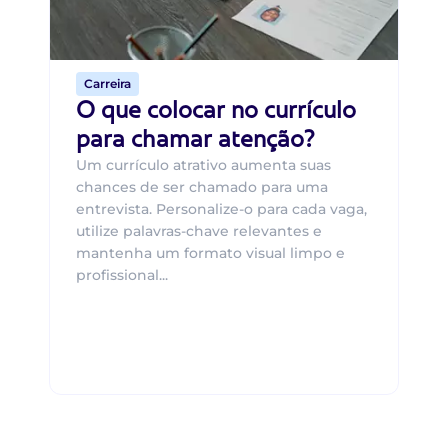
o 
de 
Carreira
O que colocar no currículo
para chamar atenção?
Um currículo atrativo aumenta suas
chances de ser chamado para uma
entrevista. Personalize-o para cada vaga,
utilize palavras-chave relevantes e
mantenha um formato visual limpo e
profissional...