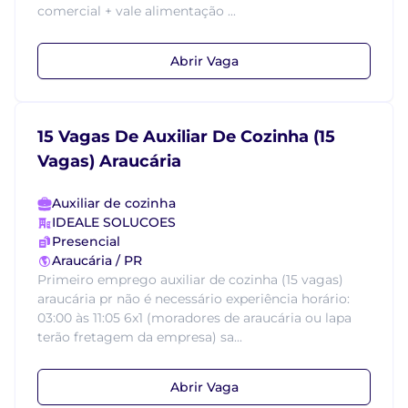
comercial + vale alimentação ...
Abrir Vaga
15 Vagas De Auxiliar De Cozinha (15
Vagas) Araucária
Auxiliar de cozinha
IDEALE SOLUCOES
Presencial
Araucária / PR
Primeiro emprego auxiliar de cozinha (15 vagas)
araucária pr não é necessário experiência horário:
03:00 às 11:05 6x1 (moradores de araucária ou lapa
terão fretagem da empresa) sa...
Abrir Vaga