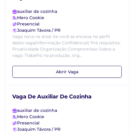
auxiliar de cozinha
Mero Cookie
Presencial
Joaquim Távora / PR
Vaga nova na área! Se você se encaixa no perfil
desta vaga(Informação Confidencial) Pré requisitos:
Proatividade Organização Compromisso Sobre a
vaga: Trabalho na produção, org...
Abrir Vaga
Vaga De Auxiliar De Cozinha
auxiliar de cozinha
Mero Cookie
Presencial
Joaquim Távora / PR