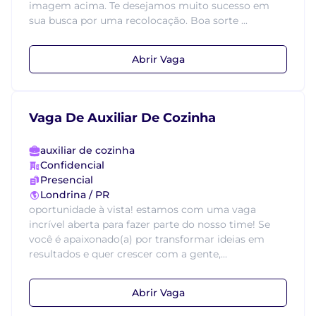
imagem acima. Te desejamos muito sucesso em
sua busca por uma recolocação. Boa sorte ...
Abrir Vaga
Vaga De Auxiliar De Cozinha
auxiliar de cozinha
Confidencial
Presencial
Londrina / PR
oportunidade à vista! estamos com uma vaga
incrível aberta para fazer parte do nosso time! Se
você é apaixonado(a) por transformar ideias em
resultados e quer crescer com a gente,...
Abrir Vaga