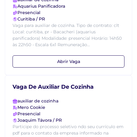
Aquarius Panificadora
Presencial
Curitiba / PR
Vaga para auxiliar de cozinha. Tipo de contrato: clt
Local: curitiba, pr - Bacacheri (aquarius
panificadora) Modalidade: presencial Horário: 14h50
às 22h50 - Escala 6x1 Remuneração...
Abrir Vaga
Vaga De Auxiliar De Cozinha
auxiliar de cozinha
Mero Cookie
Presencial
Joaquim Távora / PR
Participe do processo seletivo ndo seu currículo em
pdf para o contato da empresa informado na