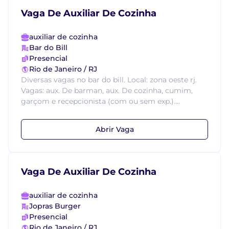
Vaga De Auxiliar De Cozinha
auxiliar de cozinha
Bar do Bill
Presencial
Rio de Janeiro / RJ
Diversas vagas no bar do bill. Local: zona oeste rj.
Vagas: aux. De barman, aux. De cozinha, cumim,
garçom e recepcionista (com ou sem exp.)....
Abrir Vaga
Vaga De Auxiliar De Cozinha
auxiliar de cozinha
Jopras Burger
Presencial
Rio de Janeiro / RJ