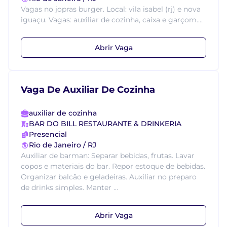
Vagas no jopras burger. Local: vila isabel (rj) e nova
iguaçu. Vagas: auxiliar de cozinha, caixa e garçom....
Abrir Vaga
Vaga De Auxiliar De Cozinha
auxiliar de cozinha
BAR DO BILL RESTAURANTE & DRINKERIA
Presencial
Rio de Janeiro / RJ
Auxiliar de barman: Separar bebidas, frutas. Lavar
copos e materiais do bar. Repor estoque de bebidas.
Organizar balcão e geladeiras. Auxiliar no preparo
de drinks simples. Manter ...
Abrir Vaga