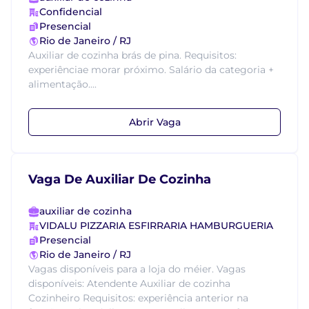
Confidencial
Presencial
Rio de Janeiro / RJ
Auxiliar de cozinha brás de pina. Requisitos:
experiênciae morar próximo. Salário da categoria +
alimentação....
Abrir Vaga
Vaga De Auxiliar De Cozinha
auxiliar de cozinha
VIDALU PIZZARIA ESFIRRARIA HAMBURGUERIA
Presencial
Rio de Janeiro / RJ
Vagas disponíveis para a loja do méier. Vagas
disponíveis: Atendente Auxiliar de cozinha
Cozinheiro Requisitos: experiência anterior na