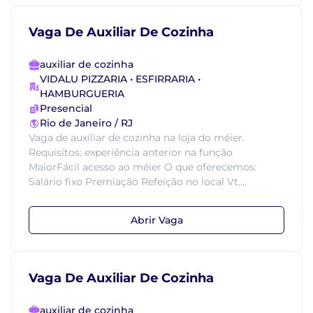
Vaga De Auxiliar De Cozinha
auxiliar de cozinha
VIDALU PIZZARIA • ESFIRRARIA •
HAMBURGUERIA
Presencial
Rio de Janeiro / RJ
Vaga de auxiliar de cozinha na loja do méier.
Requisitos: experiência anterior na função
MaiorFácil acesso ao méier O que oferecemos:
Salário fixo Premiação Refeição no local Vt....
Abrir Vaga
Vaga De Auxiliar De Cozinha
auxiliar de cozinha