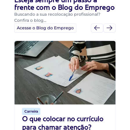
frente com o Blog do Emprego
Buscando a sua recolocação profissional?
Confira o blog…
Acesse o Blog do Emprego
Di
Di
B
O 
um
ca
o 
de 
Carreira
O que colocar no currículo
para chamar atenção?