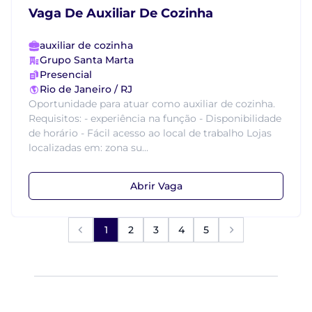
Vaga De Auxiliar De Cozinha
auxiliar de cozinha
Grupo Santa Marta
Presencial
Rio de Janeiro / RJ
Oportunidade para atuar como auxiliar de cozinha.
Requisitos: - experiência na função - Disponibilidade
de horário - Fácil acesso ao local de trabalho Lojas
localizadas em: zona su...
Abrir Vaga
1
2
3
4
5