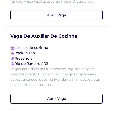
função MaiorFácil acesso ao méier O que ofer...
Abrir Vaga
Vaga De Auxiliar De Cozinha
auxiliar de cozinha
Rock in Rio
Presencial
Rio de Janeiro / RJ
Vagas para diversas funções em regime clt para
grandes eventos (rock in rio). Cargos disponíveis:
caixa, caixa pcd, papafila (venda na fila), estoquista,
auxiliar de cozinha, atend...
Abrir Vaga