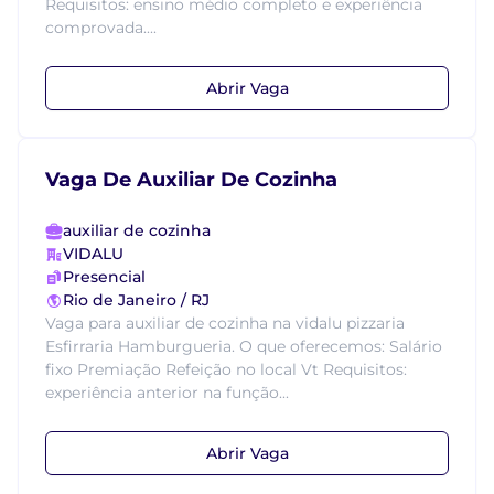
Requisitos: ensino médio completo e experiência
comprovada....
Abrir Vaga
Vaga De Auxiliar De Cozinha
auxiliar de cozinha
VIDALU
Presencial
Rio de Janeiro / RJ
Vaga para auxiliar de cozinha na vidalu pizzaria
Esfirraria Hamburgueria. O que oferecemos: Salário
fixo Premiação Refeição no local Vt Requisitos:
experiência anterior na função...
Abrir Vaga