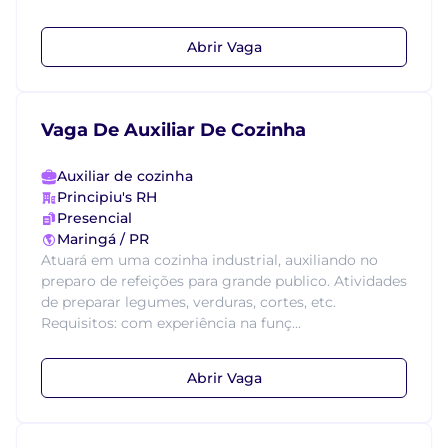
Abrir Vaga
Vaga De Auxiliar De Cozinha
Auxiliar de cozinha
Principiu's RH
Presencial
Maringá / PR
Atuará em uma cozinha industrial, auxiliando no
preparo de refeições para grande publico. Atividades
de preparar legumes, verduras, cortes, etc.
Requisitos: com experiência na funç...
Abrir Vaga