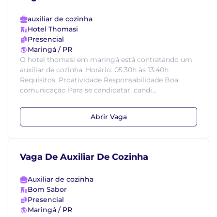
auxiliar de cozinha
Hotel Thomasi
Presencial
Maringá / PR
O hotel thomasi em maringá está contratando um
auxiliar de cozinha. Horário: 05:30h às 13:40h
Requisitos: Proatividade Responsabilidade Boa
comunicação Para se candidatar, candi...
Abrir Vaga
Vaga De Auxiliar De Cozinha
Auxiliar de cozinha
Bom Sabor
Presencial
Maringá / PR