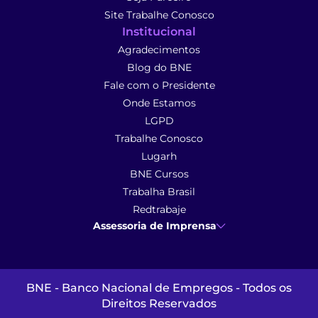
Site Trabalhe Conosco
Institucional
Agradecimentos
Blog do BNE
Fale com o Presidente
Onde Estamos
LGPD
Trabalhe Conosco
Lugarh
BNE Cursos
Trabalha Brasil
Redtrabaje
Assessoria de Imprensa
Ana Cunha
- Assessoria de Imprensa
imprensa@anacunhacomunicacao.com.br
(41) 9 9102-1413
BNE - Banco Nacional de Empregos - Todos os
Direitos Reservados