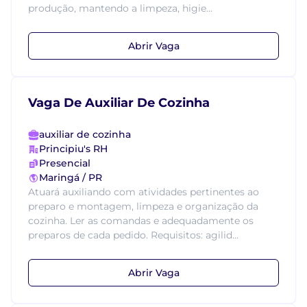
produção, mantendo a limpeza, higie...
Abrir Vaga
Vaga De Auxiliar De Cozinha
auxiliar de cozinha
Principiu's RH
Presencial
Maringá / PR
Atuará auxiliando com atividades pertinentes ao
preparo e montagem, limpeza e organização da
cozinha. Ler as comandas e adequadamente os
preparos de cada pedido. Requisitos: agilid...
Abrir Vaga