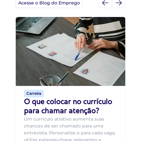
Acesse o Blog do Emprego
Di
Di
B
O 
um
ca
o 
de 
Carreira
O que colocar no currículo
para chamar atenção?
Um currículo atrativo aumenta suas
chances de ser chamado para uma
entrevista. Personalize-o para cada vaga,
utilize palavras-chave relevantes e