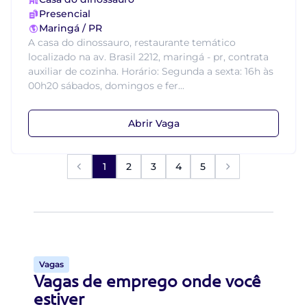
Presencial
Maringá / PR
A casa do dinossauro, restaurante temático
localizado na av. Brasil 2212, maringá - pr, contrata
auxiliar de cozinha. Horário: Segunda a sexta: 16h às
00h20 sábados, domingos e fer...
Abrir Vaga
1
2
3
4
5
Vagas
Vagas de emprego onde você
estiver