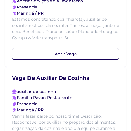
Apetit Serviços de Alimentação
Presencial
Maringá / PR
Estamos contratando cozinheiro(a), auxiliar de
cozinha e oficial de cozinha. Turnos: almoço, jantar e
ceia. Benefícios: Plano de saúde Plano odontológico
Gympass Vale transporte Se...
Abrir Vaga
Vaga De Auxiliar De Cozinha
auxiliar de cozinha
Família Pavan Restaurante
Presencial
Maringá / PR
Venha fazer parte do nosso time! Descrição:
Responsável por auxiliar no preparo dos alimentos,
organização da cozinha e apoio à equipe durante a