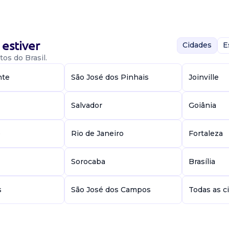
estiver
Cidades
E
ável: Ensino
os do Brasil.
ada com cozinha
al. Atividade...
nte
São José dos Pinhais
Joinville
Salvador
Goiânia
e
Rio de Janeiro
Fortaleza
Sorocaba
Brasília
abalhar em
 cozinha.
s
São José dos Campos
Todas as c
ado....