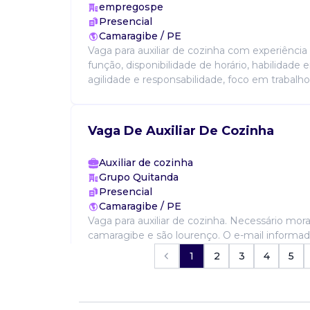
empregospe
Presencial
Camaragibe / PE
Vaga para auxiliar de cozinha com experiênci
função, disponibilidade de horário, habilidade
agilidade e responsabilidade, foco em trabalho
Vaga De Auxiliar De Cozinha
Auxiliar de cozinha
Grupo Quitanda
Presencial
Camaragibe / PE
Vaga para auxiliar de cozinha. Necessário mor
camaragibe e são lourenço. O e-mail informad
1
2
3
4
5
Vaga De Auxiliar De Cozinha