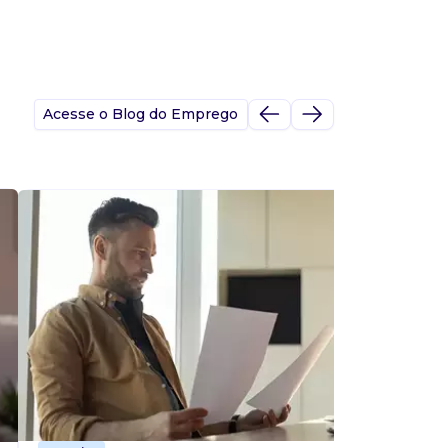
Acesse o Blog do Emprego
A
s
p