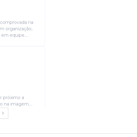
a comprovada na
 em organização,
 em equipe....
ar próximo a
o na imagem....