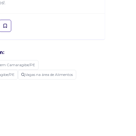
s!.
m:
 em Camaragibe/PE
agibe/PE
Vagas na área de Alimentos