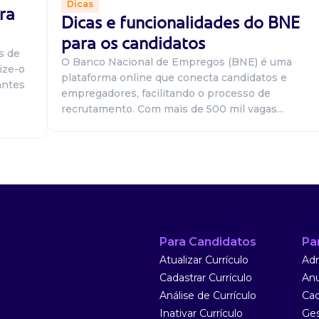
Dicas
ra
Dicas e funcionalidades do BNE
para os candidatos
s de
O Banco Nacional de Empregos (BNE) é uma
ize-o
plataforma online que conecta candidatos e
antes
empregadores, facilitando o processo de
recrutamento. Com mais de 500 mil vagas...
 preparar as
 e a limpeza da
. Desejável: ...
Para Candidatos
Pa
Atualizar Currículo
Adm
Cadastrar Currículo
Anu
Análise de Currículo
Cad
ável: Ensino
Inativar Currículo
Ges