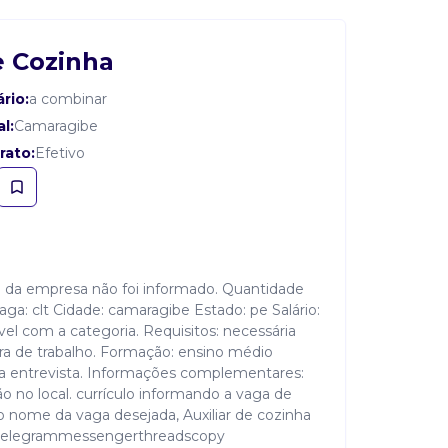
e Cozinha
ário:
a combinar
l:
Camaragibe
rato:
Efetivo
e da empresa não foi informado. Quantidade
aga: clt Cidade: camaragibe Estado: pe Salário:
el com a categoria. Requisitos: necessária
ra de trabalho. Formação: ensino médio
da entrevista. Informações complementares:
ção no local. currículo informando a vaga de
 o nome da vaga desejada, Auxiliar de cozinha
telegrammessengerthreadscopy