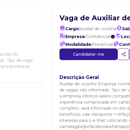
Vaga de Auxiliar d
Cargo:
auxiliar de cozinha
Sal
Empresa:
Confidencial
Loca
Modalidade:
Presencial
Cont
Candidatar-me
a não foi
o. Tipo de vaga:
empresa oferece
Descrição Geral
Auxiliar de cozinha Empresa: nom
de vagas: não informado. Tipo de v
a empresa oferece salário compativ
experiência comprovada em cartei
completo. será informado no ato 
benefícios: vale transporte + refei
interesse para o e-Mail: colocando
camaragibe/pefacebookwhatsapp