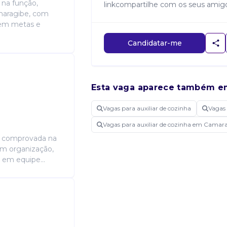
 na função,
linkcompartilhe com os seus amigo
amaragibe, com
 em metas e
Candidatar-me
Esta vaga aparece também e
Vagas para auxiliar de cozinha
Vagas
Vagas para auxiliar de cozinha em Camar
ia comprovada na
 em organização,
 em equipe...