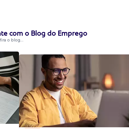
ente com o Blog do Emprego
ira o blog…
ras, cozinhar,
 às 22:20, com 3
io ...
 preparar as
a da cozinha e