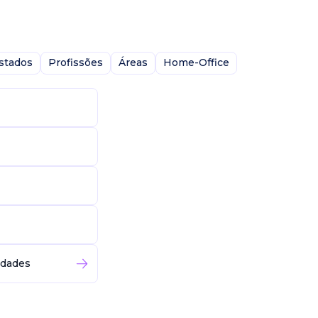
stados
Profissões
Áreas
Home-Office
idades