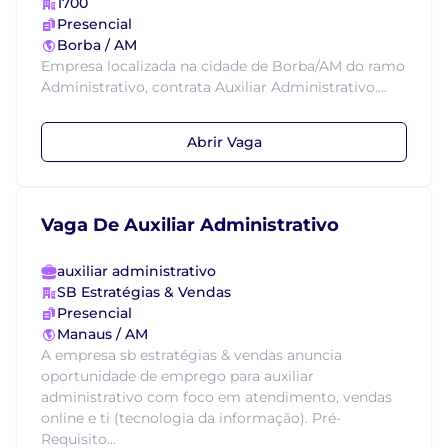
1700
Presencial
Borba / AM
Empresa localizada na cidade de Borba/AM do ramo
Administrativo, contrata Auxiliar Administrativo....
Abrir Vaga
Vaga De Auxiliar Administrativo
auxiliar administrativo
SB Estratégias & Vendas
Presencial
Manaus / AM
A empresa sb estratégias & vendas anuncia
oportunidade de emprego para auxiliar
administrativo com foco em atendimento, vendas
online e ti (tecnologia da informação). Pré-
Requisito...