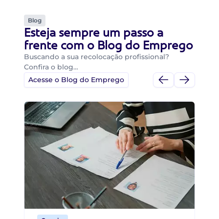
Blog
Esteja sempre um passo a
frente com o Blog do Emprego
Buscando a sua recolocação profissional?
Confira o blog…
Acesse o Blog do Emprego
Di
Di
B
O 
um
ca
o 
de 