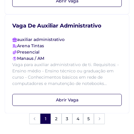
Abrir Vaga
Vaga De Auxiliar Administrativo
auxiliar administrativo
Arena Tintas
Presencial
Manaus / AM
Vaga para auxiliar administrativo de ti. Requisitos: -
Ensino médio - Ensino técnico ou graduação em
curso - Conhecimentos básicos em rede de
computadores e manutenção de notebooks...
Abrir Vaga
1
2
3
4
5