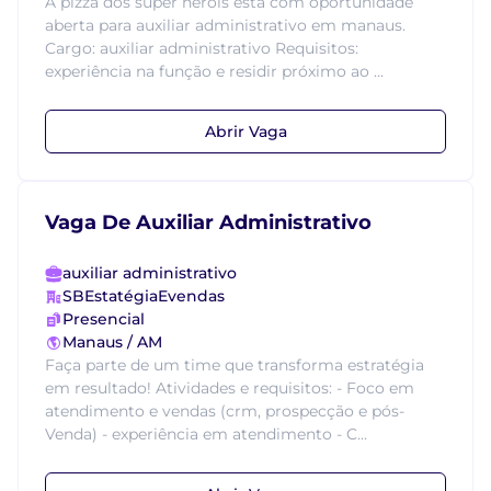
A pizza dos super heróis está com oportunidade
aberta para auxiliar administrativo em manaus.
Cargo: auxiliar administrativo Requisitos:
experiência na função e residir próximo ao ...
Abrir Vaga
Vaga De Auxiliar Administrativo
auxiliar administrativo
SBEstatégiaEvendas
Presencial
Manaus / AM
Faça parte de um time que transforma estratégia
em resultado! Atividades e requisitos: - Foco em
atendimento e vendas (crm, prospecção e pós-
Venda) - experiência em atendimento - C...