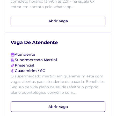
completo horário: 13h40h às 22h - na escala 6x1
entrar em contato pelo whatsapp...
Abrir Vaga
Vaga De Atendente
Atendente
Supermercado Martini
Presencial
Guaramirim / SC
O supermercado martini em guaramirim está com
vagas abertas para atendente de padaria. Benefícios:
Seguro de vida plano de saúde refeitório próprio
plano odontológico convênio com...
Abrir Vaga