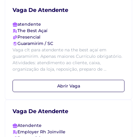
Vaga De Atendente
atendente
The Best Açaí
Presencial
Guaramirim / SC
Vaga clt para atendente na the best açaí em
guaramirim. Apenas maiores Currículo obrigatório.
Atividades: atendimento ao cliente, caixa,
organização da loja, reposição, preparo de ...
Abrir Vaga
Vaga De Atendente
Atendente
Employer Rh Joinville