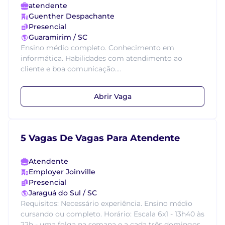
atendente
Guenther Despachante
Presencial
Guaramirim / SC
Ensino médio completo. Conhecimento em
informática. Habilidades com atendimento ao
cliente e boa comunicação....
Abrir Vaga
5 Vagas De Vagas Para Atendente
Atendente
Employer Joinville
Presencial
Jaraguá do Sul / SC
Requisitos: Necessário experiência. Ensino médio
cursando ou completo. Horário: Escala 6x1 - 13h40 às
22h - uma folga na semana e a cada três domingos